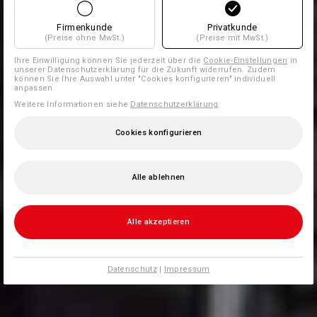
Firmenkunde
Privatkunde
(Preise ohne MwSt.)
(Preise mit MwSt.)
Ihre Einwilligung können Sie jederzeit über die
Cookie-Einstellungen
in
unserer Datenschutzerklärung für die Zukunft widerrufen. Zudem
können Sie Ihre Auswahl unter "Cookies konfigurieren" individuell
anpassen
Weitere Informationen siehe
Datenschutzerklärung
.
Cookies konfigurieren
Alle ablehnen
Alle akzeptieren
Datenschutz
|
Impressum