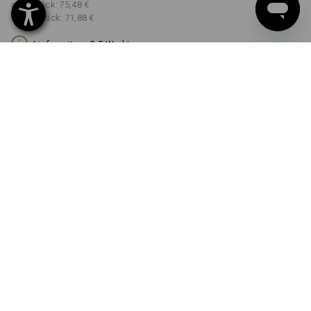
ab 3 Stück:
75,48 €
ab 10 Stück:
71,88 €
Lieferzeit ca. 3-5 Werktage
FARBE
GRÖSSE
42
wählen
wählen
schwarz / platin
Mengenrabatt
ab 1 Stück
ab 3 Stück
ab 10 Stück
Ersparnis:
Ersparnis:
Ersparnis:
0
%/
Stück
7
%/
Stück
12
%/
Stück
Stück