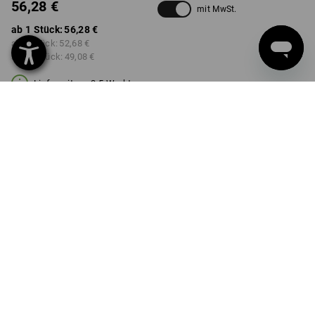
56,28 €
mit MwSt.
ab 1 Stück:
56,28 €
ab 5 Stück:
52,68 €
ab 20 Stück:
49,08 €
Lieferzeit ca. 3-5 Werktage
FARBE
GRÖSSE
40
wählen
wählen
schwarz / neon grün
Mengenrabatt
ab 1 Stück
ab 5 Stück
ab 20 Stück
Ersparnis:
Ersparnis:
Ersparnis:
0
%/
Stück
6
%/
Stück
13
%/
Stück