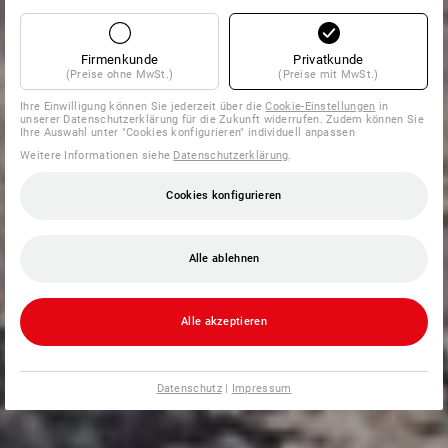
Firmenkunde
Privatkunde
(Preise ohne MwSt.)
(Preise mit MwSt.)
Ihre Einwilligung können Sie jederzeit über die
Cookie-Einstellungen
in
unserer Datenschutzerklärung für die Zukunft widerrufen. Zudem können Sie
Ihre Auswahl unter "Cookies konfigurieren" individuell anpassen
Weitere Informationen siehe
Datenschutzerklärung
.
Cookies konfigurieren
Alle ablehnen
Alle akzeptieren
Datenschutz
|
Impressum