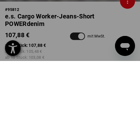
#
95812
e.s. Cargo Worker-Jeans-Short
POWERdenim
107,88 €
mit MwSt.
ab 1 Stück:
107,88 €
ab 3 Stück:
105,48 €
ab 10 Stück:
103,08 €
Lieferzeit ca. 3-5 Werktage
FARBE
GRÖSSE
40
wählen
wählen
darkwashed
Mengenrabatt
ab 1 Stück
ab 3 Stück
ab 10 Stück