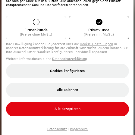
Sie sich per Klick auf den Button “Alle ablehnen” auch gegen den Einsatz
entsprechender Cookies und Verfahren entscheiden.
Firmenkunde
Privatkunde
(Preise ohne MwSt.)
(Preise mit MwSt.)
Ihre Einwilligung können Sie jederzeit über die
Cookie-Einstellungen
in
unserer Datenschutzerklärung für die Zukunft widerrufen. Zudem können Sie
Ihre Auswahl unter "Cookies konfigurieren" individuell anpassen
Weitere Informationen siehe
Datenschutzerklärung
.
Cookies konfigurieren
Alle ablehnen
Alle akzeptieren
Datenschutz
|
Impressum