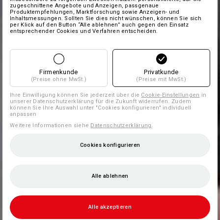
zugeschnittene Angebote und Anzeigen, passgenaue
Produktempfehlungen, Marktforschung sowie Anzeigen- und
Inhaltsmessungen. Sollten Sie dies nicht wünschen, können Sie sich
per Klick auf den Button “Alle ablehnen” auch gegen den Einsatz
entsprechender Cookies und Verfahren entscheiden.
Firmenkunde
Privatkunde
(Preise ohne MwSt.)
(Preise mit MwSt.)
Ihre Einwilligung können Sie jederzeit über die
Cookie-Einstellungen
in
unserer Datenschutzerklärung für die Zukunft widerrufen. Zudem
können Sie Ihre Auswahl unter "Cookies konfigurieren" individuell
anpassen
Weitere Informationen siehe
Datenschutzerklärung
.
Cookies konfigurieren
Alle ablehnen
Alle akzeptieren