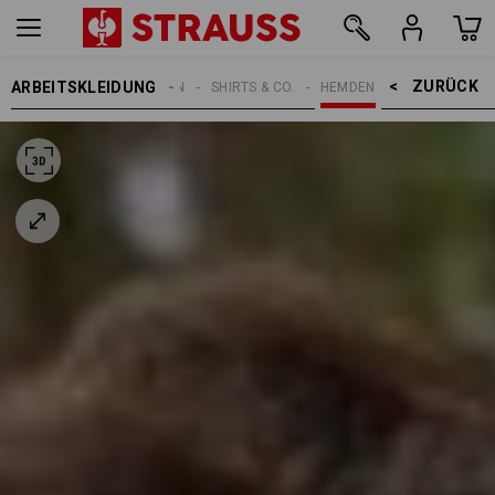
ZURÜCK    >
ARBEITSKLEIDUNG
HERREN
SHIRTS & CO.
HEMDEN