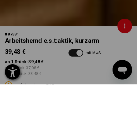
#
87381
Arbeitshemd e.s.t:aktik, kurzarm
39,48 €
mit MwSt.
ab 1 Stück:
39,48 €
ab 3 Stück:
37,08 €
ab 10 Stück:
33,48 €
Lieferbar ab ca. KW 2
FARBE
GRÖSSE
M
wählen
wählen
carbongrau