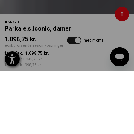
#
66778
Parka e.s.iconic, damer
1.098,75 kr.
med moms
ekskl. forsendelsesomkostninger
fra 1 Stk.:
1.098,75 kr.
fra 3 Stk.:
1.048,75 kr.
fra 10 Stk.:
998,75 kr.
Leveringstid ca. 3-6
hverdage
FARVE
STØRRELSE
XS
vælg
vælg
oxidrød
Mængderabat