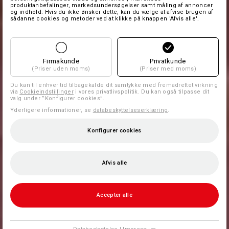
produktanbefalinger, markedsundersøgelser samt måling af annoncer
og indhold. Hvis du ikke ønsker dette, kan du vælge at afvise brugen af
sådanne cookies og metoder ved at klikke på knappen 'Afvis alle'.
Firmakunde
Privatkunde
(Priser uden moms)
(Priser med moms)
Du kan til enhver tid tilbagekalde dit samtykke med fremadrettet virkning
via
Cookieindstillinger
i vores privatlivspolitik. Du kan også tilpasse dit
valg under ”Konfigurer cookies”.
Yderligere informationer, se
databeskyttelseserklæring
.
Konfigurer cookies
Afvis alle
Accepter alle