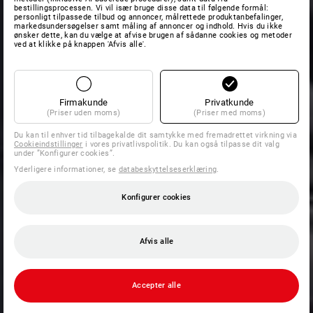
bestillingsprocessen. Vi vil især bruge disse data til følgende formål:
personligt tilpassede tilbud og annoncer, målrettede produktanbefalinger,
markedsundersøgelser samt måling af annoncer og indhold. Hvis du ikke
ønsker dette, kan du vælge at afvise brugen af sådanne cookies og metoder
ved at klikke på knappen 'Afvis alle'.
Firmakunde
Privatkunde
(Priser uden moms)
(Priser med moms)
Du kan til enhver tid tilbagekalde dit samtykke med fremadrettet virkning via
Cookieindstillinger
i vores privatlivspolitik. Du kan også tilpasse dit valg
under ”Konfigurer cookies”.
Yderligere informationer, se
databeskyttelseserklæring
.
Konfigurer cookies
Afvis alle
Accepter alle