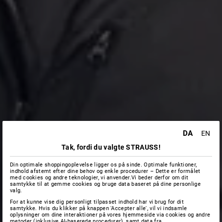
DA
EN
Tak, fordi du valgte STRAUSS!
Din optimale shoppingoplevelse ligger os på sinde. Optimale funktioner,
indhold afstemt efter dine behov og enkle procedurer – Dette er formålet
med cookies og andre teknologier, vi anvender.Vi beder derfor om dit
samtykke til at gemme cookies og bruge data baseret på dine personlige
valg.
For at kunne vise dig personligt tilpasset indhold har vi brug for dit
samtykke. Hvis du klikker på knappen 'Accepter alle', vil vi indsamle
oplysninger om dine interaktioner på vores hjemmeside via cookies og andre
metoder (inklusive AI-baserede procedurer), samt data fra