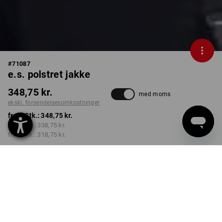
#
71087
e.s. polstret jakke
348,75 kr.
med moms
ekskl. forsendelsesomkostninger
fra 1 Stk.:
348,75 kr.
fra 3 Stk.:
338,75 kr.
fra 6 Stk.:
318,75 kr.
Leveringstid ca. 3-6
hverdage
FARVE
STØRRELSE
L
vælg