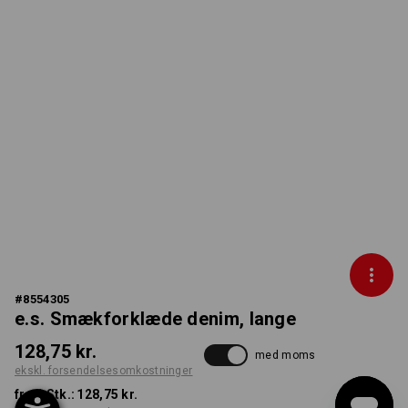
#
8554305
e.s. Smækforklæde denim, lange
128,75 kr.
med moms
ekskl. forsendelsesomkostninger
fra 1 Stk.:
128,75 kr.