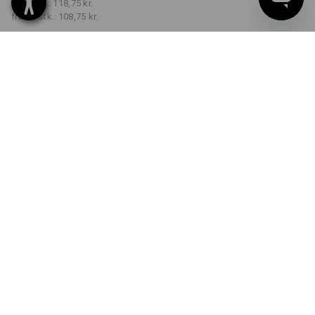
fra 3 Stk.:
118,75 kr.
fra 10 Stk.:
108,75 kr.
Leveringstid ca. 3-6
hverdage
FARVE
vælg
mediumwashed
Mængderabat
fra 1 Stk.
fra 3 Stk.
fra 10 Stk.
Besparelser:
Besparelser:
Besparelser:
0
%/
Stk.
8
%/
Stk.
16
%/
Stk.
Stk.