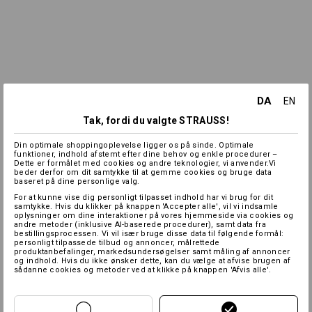
DA
EN
Tak, fordi du valgte STRAUSS!
Din optimale shoppingoplevelse ligger os på sinde. Optimale
funktioner, indhold afstemt efter dine behov og enkle procedurer –
Dette er formålet med cookies og andre teknologier, vi anvender.Vi
beder derfor om dit samtykke til at gemme cookies og bruge data
baseret på dine personlige valg.
For at kunne vise dig personligt tilpasset indhold har vi brug for dit
samtykke. Hvis du klikker på knappen 'Accepter alle', vil vi indsamle
oplysninger om dine interaktioner på vores hjemmeside via cookies og
andre metoder (inklusive AI-baserede procedurer), samt data fra
bestillingsprocessen. Vi vil især bruge disse data til følgende formål:
personligt tilpassede tilbud og annoncer, målrettede
produktanbefalinger, markedsundersøgelser samt måling af annoncer
og indhold. Hvis du ikke ønsker dette, kan du vælge at afvise brugen af
sådanne cookies og metoder ved at klikke på knappen 'Afvis alle'.