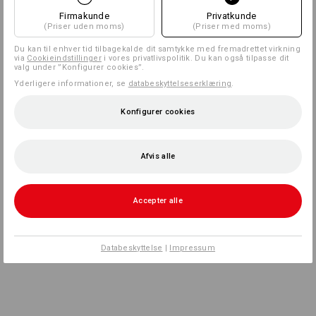
Firmakunde
Privatkunde
(Priser uden moms)
(Priser med moms)
Du kan til enhver tid tilbagekalde dit samtykke med fremadrettet virkning
via
Cookieindstillinger
i vores privatlivspolitik. Du kan også tilpasse dit
valg under ”Konfigurer cookies”.
Yderligere informationer, se
databeskyttelseserklæring
.
Konfigurer cookies
Afvis alle
Accepter alle
Databeskyttelse
|
Impressum