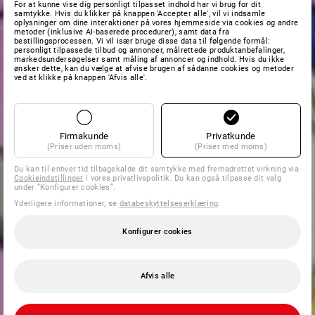
For at kunne vise dig personligt tilpasset indhold har vi brug for dit
samtykke. Hvis du klikker på knappen 'Accepter alle', vil vi indsamle
oplysninger om dine interaktioner på vores hjemmeside via cookies og andre
metoder (inklusive AI-baserede procedurer), samt data fra
bestillingsprocessen. Vi vil især bruge disse data til følgende formål:
personligt tilpassede tilbud og annoncer, målrettede produktanbefalinger,
markedsundersøgelser samt måling af annoncer og indhold. Hvis du ikke
ønsker dette, kan du vælge at afvise brugen af sådanne cookies og metoder
ved at klikke på knappen 'Afvis alle'.
Firmakunde
Privatkunde
(Priser uden moms)
(Priser med moms)
Du kan til enhver tid tilbagekalde dit samtykke med fremadrettet virkning via
Cookieindstillinger
i vores privatlivspolitik. Du kan også tilpasse dit valg
under ”Konfigurer cookies”.
Yderligere informationer, se
databeskyttelseserklæring
.
Konfigurer cookies
Afvis alle