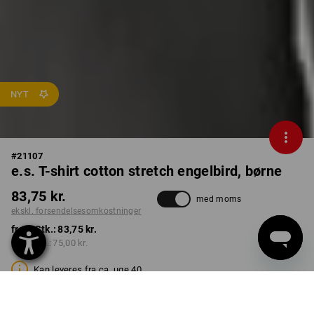
NYT
#
21107
e.s. T-shirt cotton stretch engelbird, børne
83,75 kr.
med moms
ekskl. forsendelsesomkostninger
fra 1 Stk.:
83,75 kr.
fra 3 Stk.:
75,00 kr.
Kan leveres fra ca. uge 40
FARVE
STØRRELSE