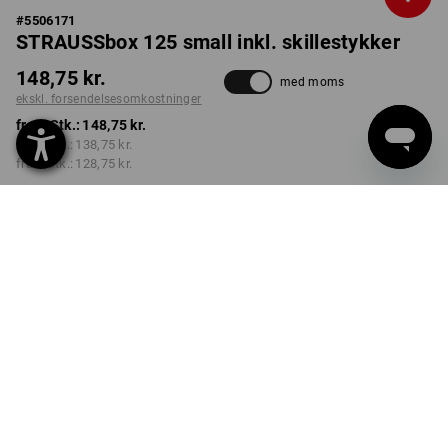
#
5506171
STRAUSSbox 125 small inkl. skillestykker
148,75 kr.
med moms
ekskl. forsendelsesomkostninger
fra 1 Stk.:
148,75 kr.
fra 2 Stk.:
138,75 kr.
fra 6 Stk.:
128,75 kr.
Leveringstid ca. 3-6
hverdage
FARVE
vælg
transparent / sort
Mængderabat
fra 1 Stk.
fra 2 Stk.
fra 6 Stk.
Besparelser:
Besparelser:
Besparelser: