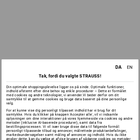
DA
EN
Tak, fordi du valgte STRAUSS!
Din optimale shoppingoplevelse ligger os på sinde. Optimale funktioner,
indhold afstemt efter dine behov og enkle procedurer – Dette er formålet
med cookies og andre teknologier, vi anvender.Vi beder derfor om dit
samtykke til at gemme cookies og bruge data baseret på dine personlige
valg.
For at kunne vise dig personligt tilpasset indhold har vi brug for dit
samtykke. Hvis du klikker på knappen 'Accepter alle', vil vi indsamle
oplysninger om dine interaktioner på vores hjemmeside via cookies og andre
metoder (inklusive AI-baserede procedurer), samt data fra
bestillingsprocessen. Vi vil især bruge disse data til følgende formål:
personligt tilpassede tilbud og annoncer, målrettede produktanbefalinger,
markedsundersøgelser samt måling af annoncer og indhold. Hvis du ikke
ønsker dette, kan du vælge at afvise brugen af sådanne cookies og metoder