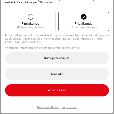
ved at klikke på knappen 'Afvis alle'.
Firmakunde
Privatkunde
(Priser uden moms)
(Priser med moms)
Du kan til enhver tid tilbagekalde dit samtykke med fremadrettet virkning via
Cookieindstillinger
i vores privatlivspolitik. Du kan også tilpasse dit valg
under ”Konfigurer cookies”.
Yderligere informationer, se
databeskyttelseserklæring
.
Konfigurer cookies
Afvis alle
Accepter alle
Databeskyttelse
|
Impressum