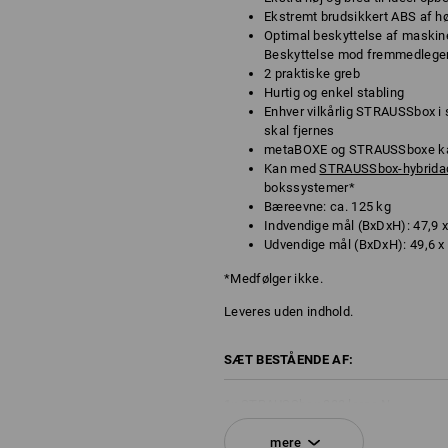
Ekstremt brudsikkert ABS af høj
Optimal beskyttelse af maskine
Beskyttelse mod fremmedlegem
2 praktiske greb
Hurtig og enkel stabling
Enhver vilkårlig STRAUSSbox i
skal fjernes
metaBOXE og STRAUSSboxe ka
Kan med
STRAUSSbox-hybrida
bokssystemer*
Bæreevne: ca. 125 kg
Indvendige mål (BxDxH): 47,9 x
Udvendige mål (BxDxH): 49,6 x 
*Medfølger ikke.
Leveres uden indhold.
SÆT BESTÅENDE AF:
1
x
STRAUSSbox 280 large N
farve: sort
mere