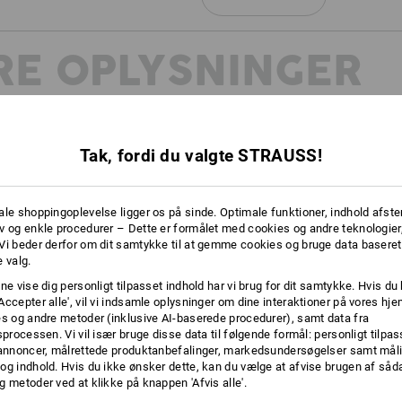
1
x
STRAUSSbox lukninger
farve: havgrøn
RE OPLYSNINGER
1
x
STRAUSSbox frontgreb uni + greb p
farve: sort
Tak, fordi du valgte STRAUSS!
HELT KLA
ale shoppingoplevelse ligger os på sinde. Optimale funktioner, indhold afste
v og enkle procedurer – Dette er formålet med cookies og andre teknologier,
Hvad enten det er til adskillels
Vi beder derfor om dit samtykke til at gemme cookies og bruge data baseret
mærkning af indholdet eller b
 valg.
STRAUSSboxe er
ne vise dig personligt tilpasset indhold har vi brug for dit samtykke. Hvis du 
Accepter alle', vil vi indsamle oplysninger om dine interaktioner på vores h
es og andre metoder (inklusive AI-baserede procedurer), samt data fra
sprocessen. Vi vil især bruge disse data til følgende formål: personligt tilpa
 annoncer, målrettede produktanbefalinger, markedsundersøgelser samt måli
og indhold. Hvis du ikke ønsker dette, kan du vælge at afvise brugen af så
g metoder ved at klikke på knappen 'Afvis alle'.