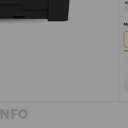
U
7
M
INFO