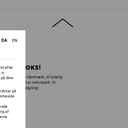
å låg
DA
EN
RT DIN BOKS!
mt efter
 vi
e af forskellige håndværk, til tydelig
 på dine
are for, at det er individuelt: CI-
 uden sammenligning!
klikker på
jemmeside
ssede
ng af
danne