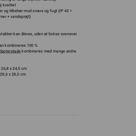
 kvalitet
r og tilbehør mod snavs og fugt (IP 43 =
er + vandsprøjt)
 stablen kan åbnes, uden at bokse ovenover
n kombineres 100 %
dapterplade
kombineres med mange andre
 26,8 x 24,5 cm
29,6 x 28,0 cm