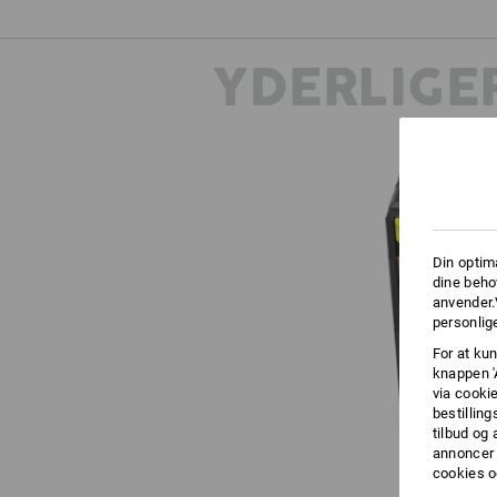
YDERLIGE
Din optim
dine beho
anvender.
personlige
For at kun
knappen '
via cooki
bestilling
tilbud og
annoncer 
cookies o