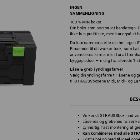
INGEN
SAMMENLIGNING
100 % MIN boks!
Din boks som personligt kendetegn: 
ikke kun praktiske, men har også et hel
Du kan sammensætte din helt egen ST
Passende til dit worker-look, som tydel
anvendelsesformer eller for at fremhæv
byggepladser – mulig fra allerede 1 st
Låse & greb i yndlingsfarver
Vælg din yndlingsfarve til låsene og 
til STRAUSSboxene Midi, Midi+ og Lar
BES
Velkendt STRAUSSbox i individ
Låsenes og grebenes farver kan
Lynhurtig, fast montering af g
Kan kombineres med
alle ST
Ekstra høj og bred til ideel opb