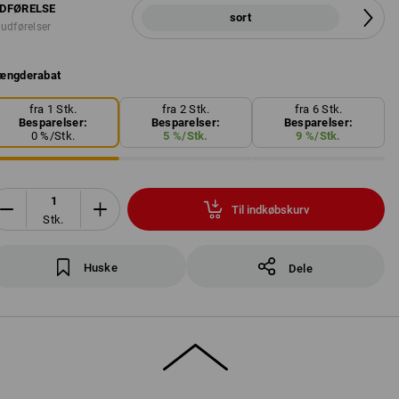
DFØRELSE
sort
 udførelser
ængderabat
fra 1 Stk.
fra 2 Stk.
fra 6 Stk.
Besparelser:
Besparelser:
Besparelser:
0
%/
Stk.
5
%/
Stk.
9
%/
Stk.
Til indkøbskurv
Stk.
Huske
Dele