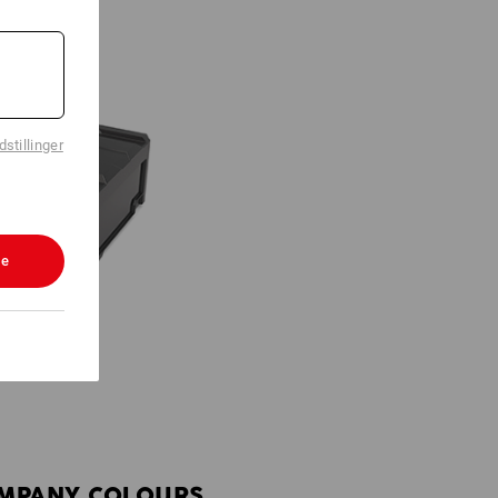
stillinger
le
OMPANY COLOURS