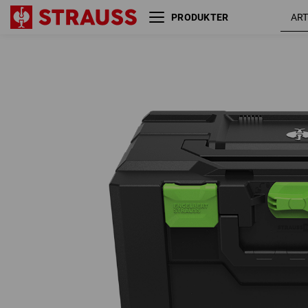
PRODUKTER
STRAUSSbox 280 large Color
havgrøn