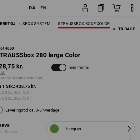
DA
EN
tninger
Stk.
ÆRKTØJ
STRAUSSBOX SYSTEM
STRAUSSBOX BOXE COLOR
<   
TILBAGE
5614650
TRAUSSbox 280 large Color
28,75 kr.
med moms
skl.
rsendelsesomkostninger
a 1 Stk.:
428,75 kr.
a 2 Stk.:
408,75 kr.
a 6 Stk.:
388,75 kr.
Leveringstid ca. 3-6 hverdage
ARVE
havgrøn
 udførelser