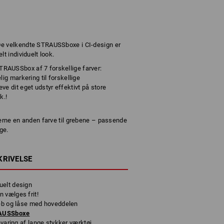
De velkendte STRAUSSboxe i CI-design er
t individuelt look.
RAUSSbox af 7 forskellige farver:
ig markering til forskellige
e dit eget udstyr effektivt på store
k.!
gerne en anden farve til grebene – passende
ge.
KRIVELSE
uelt design
 vælges frit!
reb og låse med hoveddelen
RAUSSboxe
evaring af lange stykker værktøj