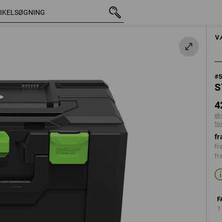
med moms
428,75 kr.
sort
ekskl. forsendelsesomkos
HÅNDVÆRKTØJER
V
#
S
4
ek
fo
fr
fr
fr
F
7