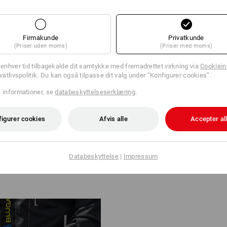
Firmakunde
Privatkunde
(Priser uden moms)
(Priser med moms)
S TIL DIN STIL
l enhver tid tilbagekalde dit samtykke med fremadrettet virkning via
Cookieind
ivatlivspolitik. Du kan også tilpasse dit valg under ”Konfigurer cookies”.
 Large er helt neutrale, lås og
e informationer, se
databeskyttelseserklæring
.
sfarve. De monteres fast i en
t med boksen som en enhed.
figurer cookies
Afvis alle
Accepter al
video
Databeskyttelse
|
Impressum