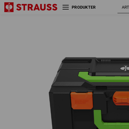
PRODUKTER
STRAUSSbox 165 large
advarselsorange
Color