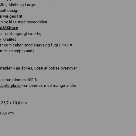
di, Midi+ og Large.
uelt design
 vælges frit!
reb og låse med hoveddelen
RAUSSboxe
g af omfangsrigt værktøj
 kvalitet
r og tilbehør imod snavs og fugt (IP43 =
mer + sprøjtevand)
 stablen kan åbnes, uden at bokse ovenover
n kombineres 100 %
dapterplade
kombineres med mange andre
 26,7 x 13,0 cm
 16,5 cm