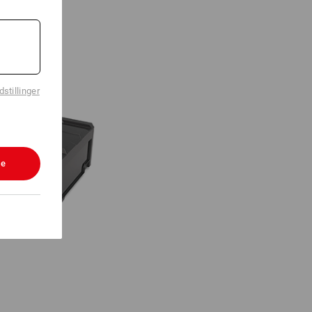
stillinger
le