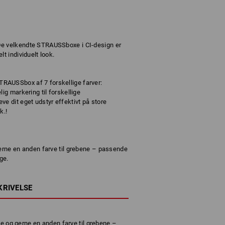
De velkendte STRAUSSboxe i CI-design er
t individuelt look.
RAUSSbox af 7 forskellige farver:
ig markering til forskellige
e dit eget udstyr effektivt på store
k.!
gerne en anden farve til grebene – passende
ge.
KRIVELSE
ne og gerne en anden farve til grebene –