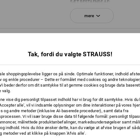
SÆT BESTÅENDE AF:
mere
1
x
STRAUSSbox 165 large N
farve: sort
RE OPLYSNINGER
1
x
STRAUSSbox lukninger
farve: advarselsorange
Tak, fordi du valgte STRAUSS!
1
x
STRAUSSbox frontgreb uni + greb p
farve: havgrøn
ale shoppingoplevelse ligger os på sinde. Optimale funktioner, indhold afste
v og enkle procedurer – Dette er formålet med cookies og andre teknologier,
Vi beder derfor om dit samtykke til at gemme cookies og bruge data baseret
HELT KLA
 valg.
ne vise dig personligt tilpasset indhold har vi brug for dit samtykke. Hvis du 
Hvad enten det er til adskillels
Accepter alle', vil vi indsamle oplysninger om dine interaktioner på vores h
mærkning af indholdet eller b
es og andre metoder (inklusive AI-baserede procedurer), samt data fra
STRAUSSboxe er
sprocessen. Vi vil især bruge disse data til følgende formål: personligt tilpa
 annoncer, målrettede produktanbefalinger, markedsundersøgelser samt måli
og indhold. Hvis du ikke ønsker dette, kan du vælge at afvise brugen af så
g metoder ved at klikke på knappen 'Afvis alle'.