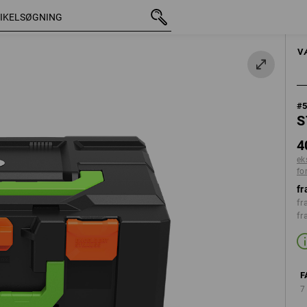
med moms
408,75 kr.
havgrøn
ekskl. forsendelsesomko
HÅNDVÆRKTØJER
V
#
S
4
ek
fo
fr
fr
fr
F
7