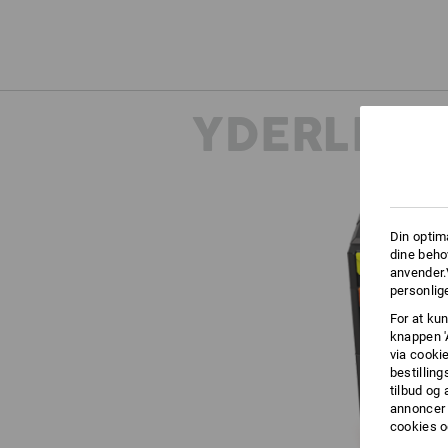
YDERLIGE
Din optim
dine beho
anvender.
personlige
For at kun
knappen '
via cooki
bestilling
tilbud og
annoncer 
cookies o