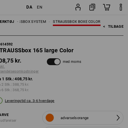
DA
EN
stninger
Stk.
ÆRKTØJ
STRAUSSBOX SYSTEM
STRAUSSBOX BOXE COLOR
<   
TILBAGE
5614592
TRAUSSbox 165 large Color
08,75 kr.
med moms
skl.
rsendelsesomkostninger
a 1 Stk.:
408,75 kr.
a 2 Stk.:
388,75 kr.
a 6 Stk.:
368,75 kr.
Leveringstid ca. 3-6 hverdage
ARVE
advarselsorange
 udførelser