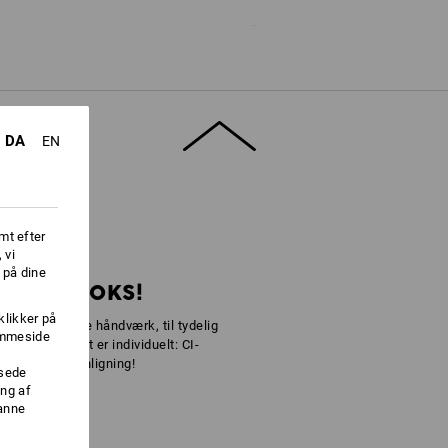
DA
EN
å låg
mt efter
 vi
 på dine
RT DIN BOKS!
klikker på
e af forskellige håndværk, til tydelig
jemmeside
are for, at det er individuelt: CI-
 uden sammenligning!
ssede
ng af
danne