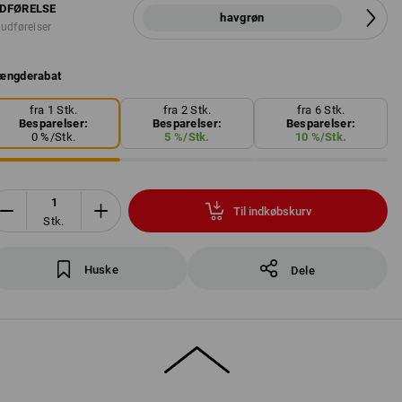
DFØRELSE
havgrøn
 udførelser
ængderabat
fra 1 Stk.
fra 2 Stk.
fra 6 Stk.
Besparelser:
Besparelser:
Besparelser:
0
%/
Stk.
5
%/
Stk.
10
%/
Stk.
Til indkøbskurv
Stk.
Huske
Dele