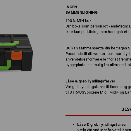
INGEN
SAMMENLIGNING
100 % MIN boks!
Din boks som personligt kendetegn: 
ikke kun praktiske, men har også et hel
Du kan sammensætte din helt egen ST
Passende til dit worker-look, som tydel
anvendelsesformer eller for at fremhæv
byggepladser – mulig fra allerede 1 st
Låse & greb i yndlingsfarver
Vælg din yndlingsfarve til låsene og 
til STRAUSSboxene Midi, Midi+ og Lar
BES
Låse & greb i yndlingsfarver
Vælg din yndlingsfarve til låse