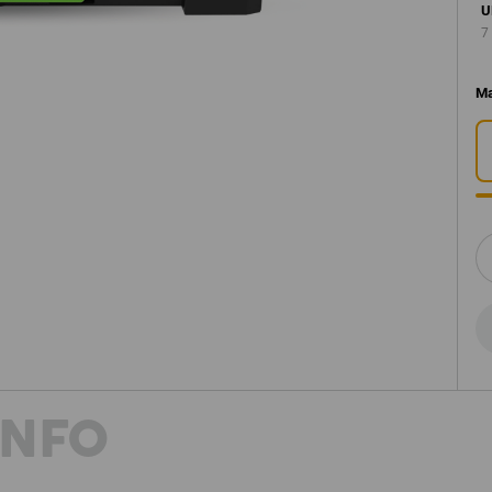
U
7
M
INFO