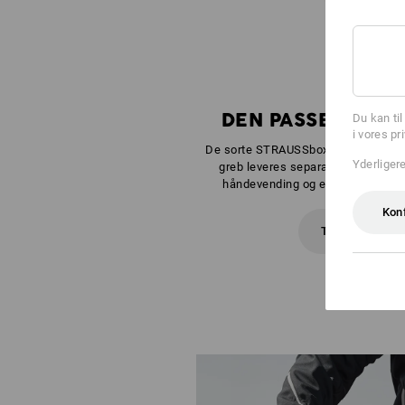
DEN PASSENDE BOK
Du kan ti
i vores pr
De sorte STRAUSSboxe Midi, Midi+ og
Yderliger
greb leveres separat i din yndling
håndevending og er så forbunde
Kon
Til monterings