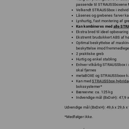
passende til STRAUSSboxene Mi
Velkendt STRAUSSbox i individ
Låsenes og grebenes farver kan
Lynhurtig, fast montering af g
Kan kombineres med
alle ST
Ekstra bred til ideel opbevarin
Ekstremt brudsikkert ABS af høj
Optimal beskyttelse af maskine
beskyttelse imod fremmedlege
2 praktiske greb
Hurtig og enkel stabling
Enhver vilkårlig STRAUSSbox i
skal fjernes
metaBOXE og STRAUSSboxe ka
Kan med
STRAUSSbox-hybrida
bokssystemer*
Bæreevne: ca. 125 kg
Indvendige mål (BxDxH): 47,9 x
Udvendige mål (BxDxH): 49,6 x 29,6 x
*Medfølger ikke.