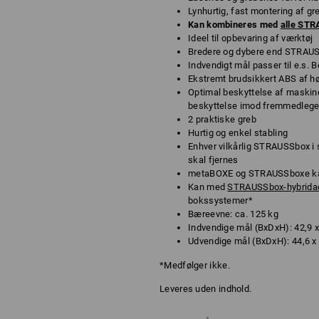
Lynhurtig, fast montering af g
Kan kombineres med
alle ST
Ideel til opbevaring af værktøj
Bredere og dybere end STRAUS
Indvendigt mål passer til e.s. 
Ekstremt brudsikkert ABS af høj
Optimal beskyttelse af maskine
beskyttelse imod fremmedlege
2 praktiske greb
Hurtig og enkel stabling
Enhver vilkårlig STRAUSSbox i
skal fjernes
metaBOXE og STRAUSSboxe ka
Kan med
STRAUSSbox-hybrida
bokssystemer*
Bæreevne: ca. 125 kg
Indvendige mål (BxDxH): 42,9 x
Udvendige mål (BxDxH): 44,6 x 
*Medfølger ikke.
Leveres uden indhold.