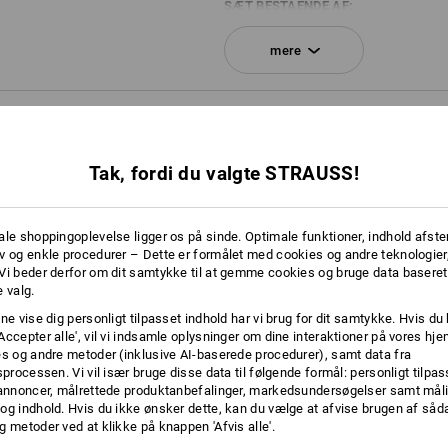
SÆT BESTÅENDE AF:
mere
1
x
STRAUSSbox 145 midi+ N
farve: sort
RE OPLYSNINGER
1
x
STRAUSSbox lukninger
farve: ensianblå
Tak, fordi du valgte STRAUSS!
1
x
STRAUSSbox frontgreb uni + greb p
farve: ildrød
ale shoppingoplevelse ligger os på sinde. Optimale funktioner, indhold afste
v og enkle procedurer – Dette er formålet med cookies og andre teknologier,
Vi beder derfor om dit samtykke til at gemme cookies og bruge data baseret
HELT KLA
 valg.
ne vise dig personligt tilpasset indhold har vi brug for dit samtykke. Hvis du 
Hvad enten det er til adskillels
Accepter alle', vil vi indsamle oplysninger om dine interaktioner på vores h
mærkning af indholdet eller b
es og andre metoder (inklusive AI-baserede procedurer), samt data fra
STRAUSSboxe er
sprocessen. Vi vil især bruge disse data til følgende formål: personligt tilpa
 annoncer, målrettede produktanbefalinger, markedsundersøgelser samt måli
og indhold. Hvis du ikke ønsker dette, kan du vælge at afvise brugen af så
g metoder ved at klikke på knappen 'Afvis alle'.