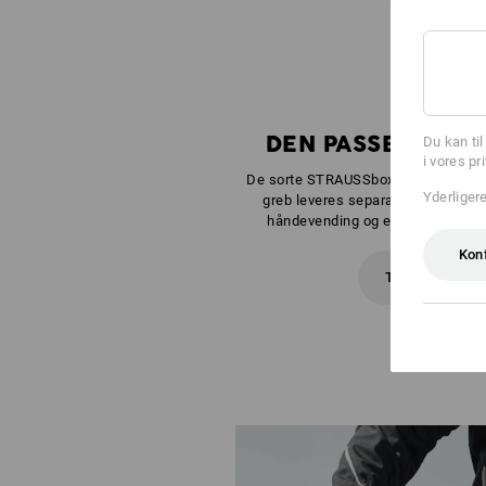
DEN PASSENDE BOK
Du kan ti
i vores pr
De sorte STRAUSSboxe Midi, Midi+ og
Yderliger
greb leveres separat i din yndling
håndevending og er så forbunde
Kon
Til monterings