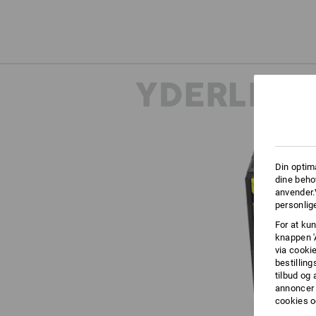
YDERLIGE
Din optim
dine beho
anvender.
personlige
For at kun
knappen '
via cooki
bestilling
tilbud og
annoncer 
cookies o