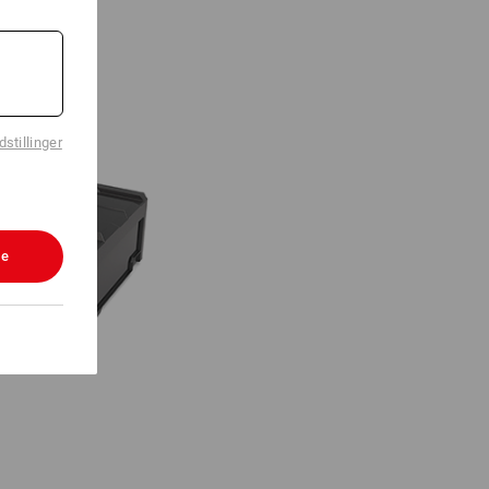
stillinger
le