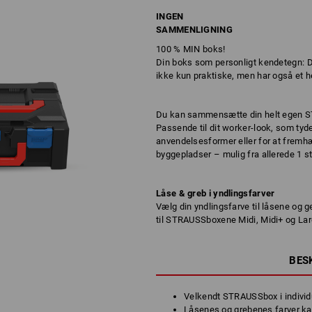
INGEN
SAMMENLIGNING
100 % MIN boks!
Din boks som personligt kendetegn: 
ikke kun praktiske, men har også et hel
Du kan sammensætte din helt egen ST
Passende til dit worker-look, som tydel
anvendelsesformer eller for at fremhæv
byggepladser – mulig fra allerede 1 st
Låse & greb i yndlingsfarver
Vælg din yndlingsfarve til låsene og 
til STRAUSSboxene Midi, Midi+ og Lar
BES
Velkendt STRAUSSbox i individ
Låsenes og grebenes farver kan