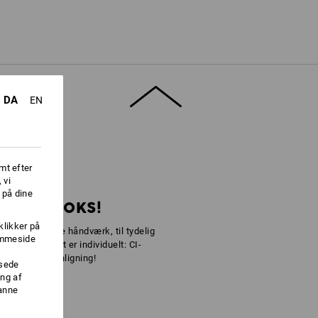
DA
EN
å låg
mt efter
 vi
 på dine
RT DIN BOKS!
klikker på
e af forskellige håndværk, til tydelig
jemmeside
are for, at det er individuelt: CI-
 uden sammenligning!
ssede
ng af
danne