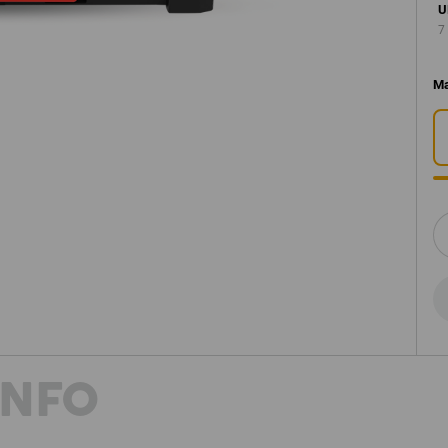
U
7
M
INFO