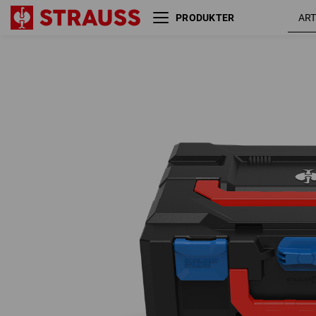
PRODUKTER
STRAUSSbox 145 midi+
ensianbl
Color