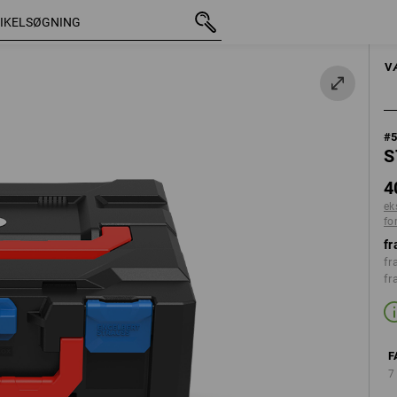
med moms
408,75 kr.
ildrød
å
ekskl. forsendelsesomko
HÅNDVÆRKTØJER
V
#
S
4
ek
fo
fr
fr
fr
F
7