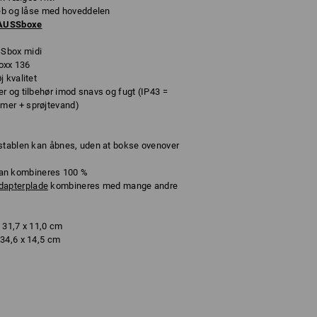
reb og låse med hoveddelen
RAUSSboxe
Sbox midi
Boxx 136
 kvalitet
r og tilbehør imod snavs og fugt (IP43 =
mer + sprøjtevand)
 stablen kan åbnes, uden at bokse ovenover
n kombineres 100 %
dapterplade
kombineres med mange andre
 31,7 x 11,0 cm
34,6 x 14,5 cm