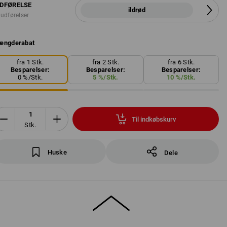
DFØRELSE
ildrød
 udførelser
ængderabat
fra 1 Stk.
fra 2 Stk.
fra 6 Stk.
Besparelser:
Besparelser:
Besparelser:
0
%/
Stk.
5
%/
Stk.
10
%/
Stk.
Til indkøbskurv
Stk.
Huske
Dele