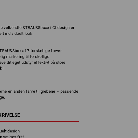
De velkendte STRAUSSboxe i CI-design er
t individuelt look.
RAUSSbox af 7 forskellige farver:
ig markering til forskellige
e dit eget udstyr effektivt på store
k.!
gerne en anden farve til grebene – passende
ge.
KRIVELSE
uelt design
 vælges frit!