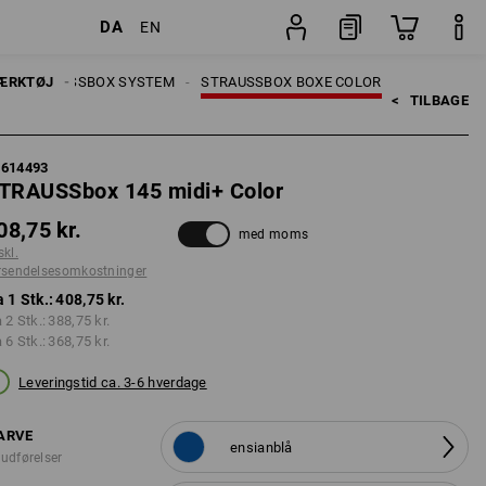
DA
EN
stninger
Stk.
ÆRKTØJ
STRAUSSBOX SYSTEM
STRAUSSBOX BOXE COLOR
<   
TILBAGE
5614493
TRAUSSbox 145 midi+ Color
08,75 kr.
med moms
skl.
rsendelsesomkostninger
a 1 Stk.:
408,75 kr.
a 2 Stk.:
388,75 kr.
a 6 Stk.:
368,75 kr.
Leveringstid ca. 3-6 hverdage
ARVE
ensianblå
 udførelser