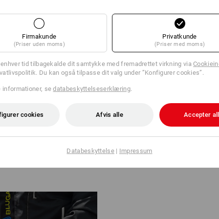
Firmakunde
Privatkunde
(Priser uden moms)
(Priser med moms)
S TIL DIN STIL
l enhver tid tilbagekalde dit samtykke med fremadrettet virkning via
Cookieind
ivatlivspolitik. Du kan også tilpasse dit valg under ”Konfigurer cookies”.
 Large er helt neutrale, lås og
e informationer, se
databeskyttelseserklæring
.
sfarve. De monteres fast i en
t med boksen som en enhed.
figurer cookies
Afvis alle
Accepter al
video
Databeskyttelse
|
Impressum