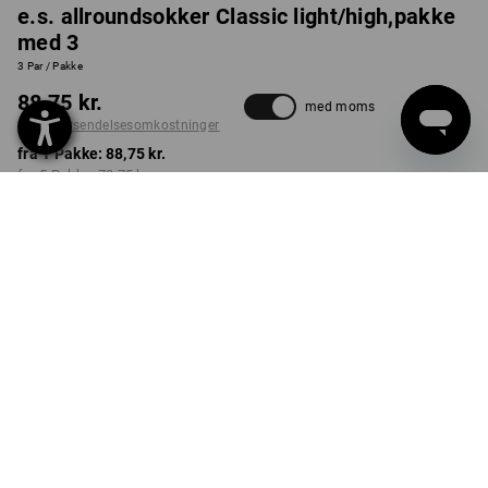
e.s. allroundsokker Classic light/high,pakke
med 3
3 Par / Pakke
88,75 kr.
med moms
ekskl. forsendelsesomkostninger
fra 1 Pakke:
88,75 kr.
fra 5 Pakke:
78,75 kr.
Leveringstid ca. 3-6
hverdage
FARVE
STØRRELSE
36-38
vælg
vælg
sort
Mængderabat
fra 1 Pakke
fra 5 Pakke
Besparelser:
Besparelser: