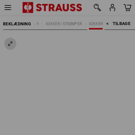
TILBAGE    >
BEKLÆDNING
HERRER
SOKKER | STRØMPER
SOKKER