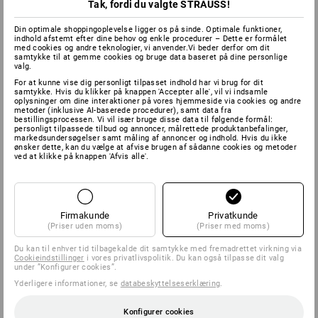
Tak, fordi du valgte STRAUSS!
Din optimale shoppingoplevelse ligger os på sinde. Optimale funktioner,
indhold afstemt efter dine behov og enkle procedurer – Dette er formålet
med cookies og andre teknologier, vi anvender.Vi beder derfor om dit
samtykke til at gemme cookies og bruge data baseret på dine personlige
valg.
For at kunne vise dig personligt tilpasset indhold har vi brug for dit
samtykke. Hvis du klikker på knappen 'Accepter alle', vil vi indsamle
oplysninger om dine interaktioner på vores hjemmeside via cookies og andre
metoder (inklusive AI-baserede procedurer), samt data fra
bestillingsprocessen. Vi vil især bruge disse data til følgende formål:
personligt tilpassede tilbud og annoncer, målrettede produktanbefalinger,
markedsundersøgelser samt måling af annoncer og indhold. Hvis du ikke
ønsker dette, kan du vælge at afvise brugen af sådanne cookies og metoder
ved at klikke på knappen 'Afvis alle'.
Firmakunde
Privatkunde
(Priser uden moms)
(Priser med moms)
Du kan til enhver tid tilbagekalde dit samtykke med fremadrettet virkning via
Cookieindstillinger
i vores privatlivspolitik. Du kan også tilpasse dit valg
under ”Konfigurer cookies”.
Yderligere informationer, se
databeskyttelseserklæring
.
Konfigurer cookies