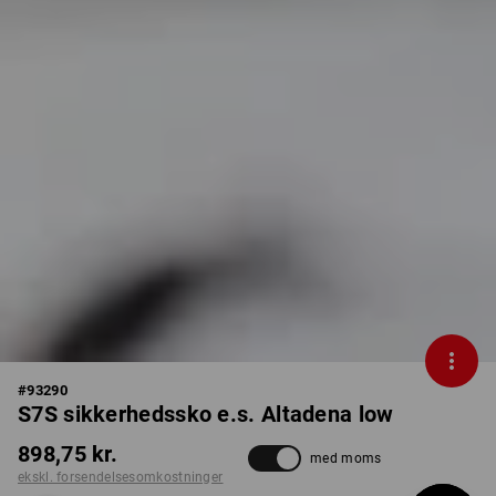
#
93290
S7S sikkerhedssko e.s. Altadena low
898,75 kr.
med moms
ekskl. forsendelsesomkostninger