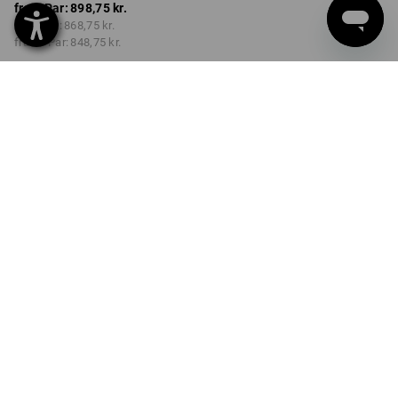
fra 1 Par:
898,75 kr.
fra 3 Par:
868,75 kr.
fra 10 Par:
848,75 kr.
Leveringstid ca. 3-6
hverdage
FARVE
STØRRELSE
38
vælg
vælg
sort
Mængderabat
fra 1 Par
fra 3 Par
fra 10 Par
Besparelser:
Besparelser:
Besparelser:
0
%/
Par
3
%/
Par
6
%/
Par
Par