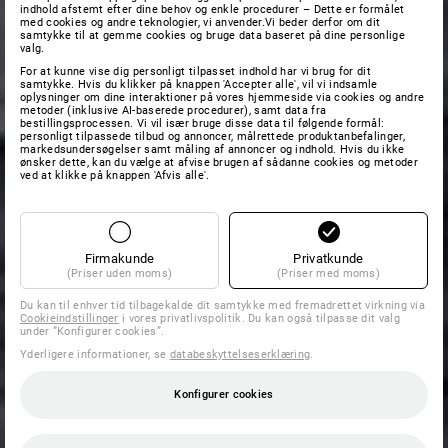
indhold afstemt efter dine behov og enkle procedurer – Dette er formålet
med cookies og andre teknologier, vi anvender.Vi beder derfor om dit
samtykke til at gemme cookies og bruge data baseret på dine personlige
valg.
For at kunne vise dig personligt tilpasset indhold har vi brug for dit
samtykke. Hvis du klikker på knappen 'Accepter alle', vil vi indsamle
oplysninger om dine interaktioner på vores hjemmeside via cookies og andre
metoder (inklusive AI-baserede procedurer), samt data fra
bestillingsprocessen. Vi vil især bruge disse data til følgende formål:
personligt tilpassede tilbud og annoncer, målrettede produktanbefalinger,
markedsundersøgelser samt måling af annoncer og indhold. Hvis du ikke
ønsker dette, kan du vælge at afvise brugen af sådanne cookies og metoder
ved at klikke på knappen 'Afvis alle'.
Firmakunde
Privatkunde
(Priser uden moms)
(Priser med moms)
Du kan til enhver tid tilbagekalde dit samtykke med fremadrettet virkning via
Cookieindstillinger
i vores privatlivspolitik. Du kan også tilpasse dit valg
under ”Konfigurer cookies”.
Yderligere informationer, se
databeskyttelseserklæring
.
Konfigurer cookies