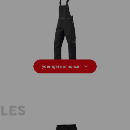
Overall e.s.classic
yderligere annoncer
YLES