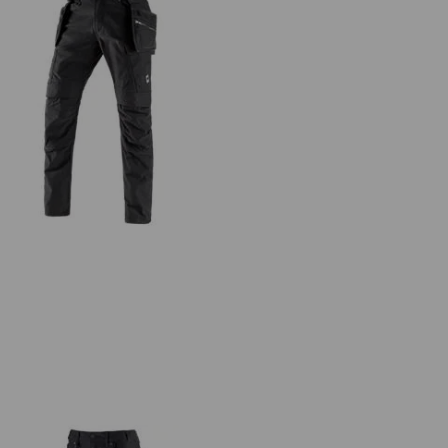
Holster-bukser e.s.vintage