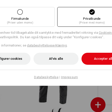
Bukser e.s.iconic
Firmakunde
Privatkunde
(Priser uden moms)
(Priser med moms)
l enhver tid tilbagekalde dit samtykke med fremadrettet virkning via
Cookieind
ivatlivspolitik. Du kan også tilpasse dit valg under ”Konfigurer cookies”.
e informationer, se
databeskyttelseserklæring
.
figurer cookies
Afvis alle
Accepter al
Worker cargobukser e.s.vintage
Databeskyttelse
|
Impressum
+