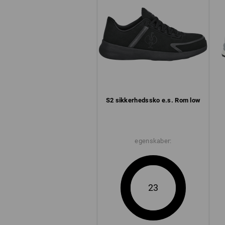
S2 sikkerheds­sko e.s. Rom low
egenskaber:
23