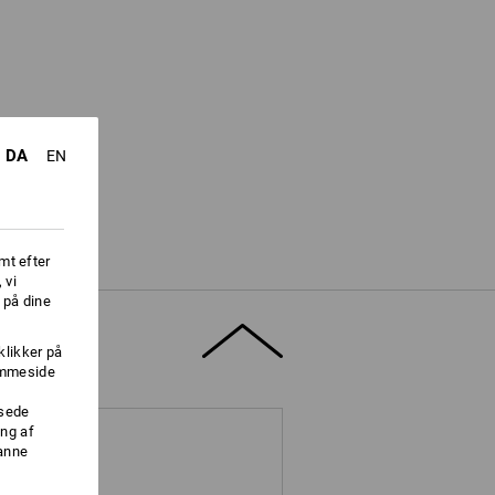
DA
EN
mt efter
 vi
 på dine
klikker på
jemmeside
ssede
ng af
danne