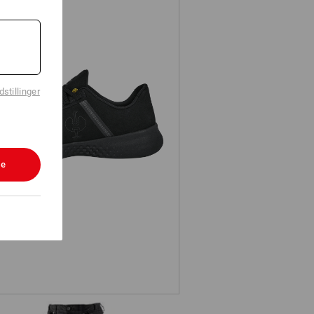
stillinger
S2 sikkerhedssko e.s. Rom low
le