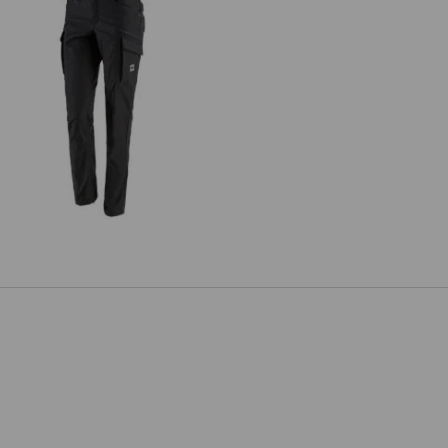
Cargobukser e.s.vintage, damer