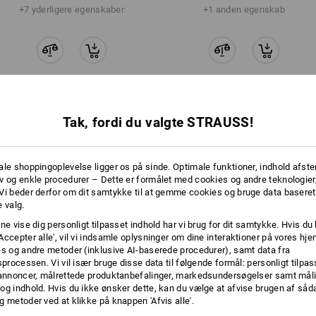
+7 yderligere egenskaber
+1 anden egenskab
Tak, fordi du valgte STRAUSS!
Sammenlign alle detaljer
ale shoppingoplevelse ligger os på sinde. Optimale funktioner, indhold afste
v og enkle procedurer – Dette er formålet med cookies og andre teknologier,
Vi beder derfor om dit samtykke til at gemme cookies og bruge data baseret
TCH
 valg.
ne vise dig personligt tilpasset indhold har vi brug for dit samtykke. Hvis du 
Accepter alle', vil vi indsamle oplysninger om dine interaktioner på vores h
es og andre metoder (inklusive AI-baserede procedurer), samt data fra
sprocessen. Vi vil især bruge disse data til følgende formål: personligt tilpa
 annoncer, målrettede produktanbefalinger, markedsundersøgelser samt måli
og indhold. Hvis du ikke ønsker dette, kan du vælge at afvise brugen af så
g metoder ved at klikke på knappen 'Afvis alle'.