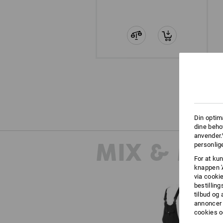
Din optim
dine beho
anvender.
MIX & MA
personlige
For at kun
knappen '
via cooki
bestilling
tilbud og
annoncer 
cookies o