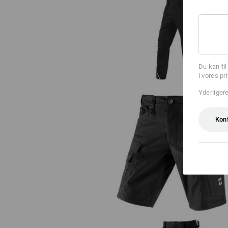
Overall e.s.motion
Du kan ti
i vores pr
Yderliger
Kon
Cargoshorts e.s.vintage