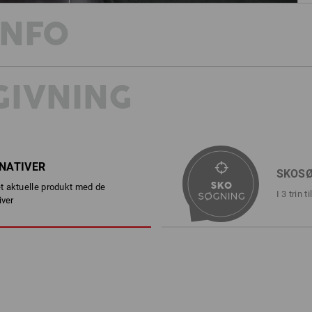
INFO
IVNING
Ultralet S2-beskyttelse
Hvor meget vægt kan vi fjerne og st
som S2-sikkerhedsskoene e.s. Rom lo
Med en vægt på bare 390 gram, dertil
innovativ tåbeskyttelse forstærket med
– og føles også godt. e.s. Rom low er
RNATIVER
SKOS
også smarteste worker-sneakers. Det 
 aktuelle produkt med de
kombinationsmuligheder. S2-letvægter
I 3 trin 
iver
opgaver, hvor der skal gås meget, da 
kæmpe forskel for fødderne.
BESKRIVELSE
DE
EN ISO 20345:2022 S2 med 100 
22568-2:2019 – ekstra lette, 