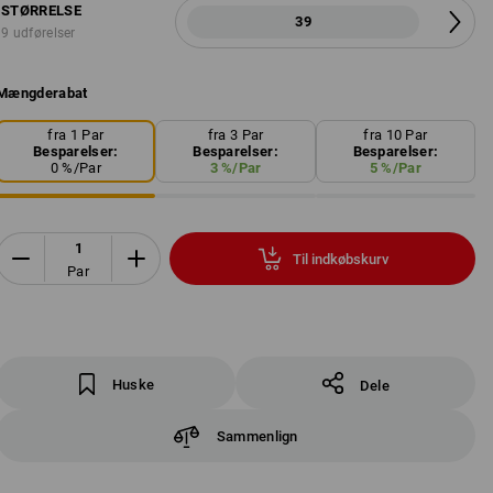
STØRRELSE
39
9 udførelser
Mængderabat
fra 1 Par
fra 3 Par
fra 10 Par
Besparelser:
Besparelser:
Besparelser:
0
%/
Par
3
%/
Par
5
%/
Par
Til indkøbskurv
Par
Huske
Dele
Sammenlign