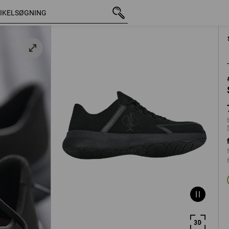
med moms
768,75 kr.
39
ekskl. forsendelsesomkost