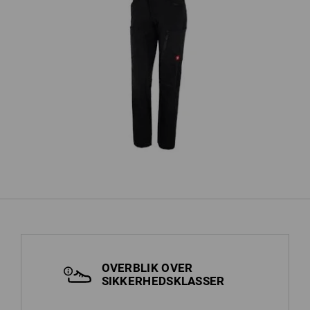
r
Cargobukser e.s.vision stretch, damer
OVERBLIK OVER
SIKKERHEDSKLASSER