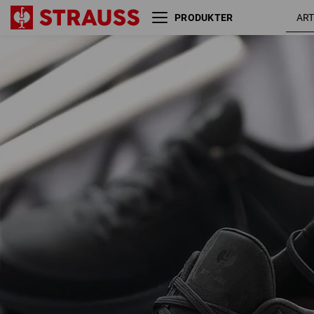
PRODUKTER
S2 sikkerhedssko e.s. Rom low
sort