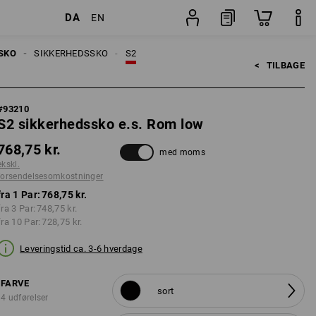
DA
EN
ninger
Par
SKO
SIKKERHEDSSKO
S2
<   
TILBAGE
#
93210
S2 sikkerhedssko e.s. Rom low
768,75 kr.
med moms
ekskl.
forsendelsesomkostninger
fra 1 Par:
768,75 kr.
fra 3 Par:
748,75 kr.
fra 10 Par:
728,75 kr.
Leveringstid ca. 3-6 hverdage
FARVE
sort
4 udførelser