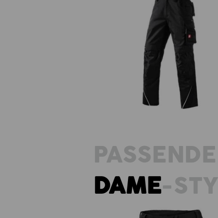
Bukser e.s.motion
PASSENDE
DAME
-ST