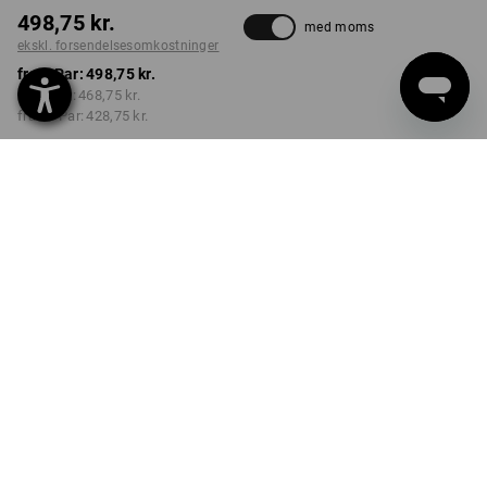
498,75 kr.
med moms
ekskl. forsendelsesomkostninger
fra 1 Par:
498,75 kr.
fra 3 Par:
468,75 kr.
fra 10 Par:
428,75 kr.
Leveringstid ca. 3-6
hverdage
FARVE
STØRRELSE
41
vælg
vælg
lys beige
Mængderabat
fra 1 Par
fra 3 Par
fra 10 Par
Besparelser:
Besparelser:
Besparelser:
0
%/
Par
6
%/
Par
14
%/
Par