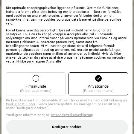
Din optimale shoppingoplevelse ligger os på sinde. Optimale funktioner,
indhold afstemt efter dine behov og enkle procedurer – Dette er formålet
med cookies og andre teknologier, vi anvender.Vi beder derfor om dit
samtykke til at gemme cookies og bruge data baseret på dine personlige
valg.
For at kunne vise dig personligt tilpasset indhold har vi brug for dit
samtykke. Hvis du klikker på knappen 'Accepter alle', vil vi indsamle
oplysninger om dine interaktioner på vores hjemmeside via cookies og andre
metoder (inklusive AI-baserede procedurer), samt data fra
bestillingsprocessen. Vi vil især bruge disse data til følgende formål:
personligt tilpassede tilbud og annoncer, målrettede produktanbefalinger,
markedsundersøgelser samt måling af annoncer og indhold. Hvis du ikke
ønsker dette, kan du vælge at afvise brugen af sådanne cookies og metoder
ved at klikke på knappen 'Afvis alle'.
Firmakunde
Privatkunde
(Priser uden moms)
(Priser med moms)
Du kan til enhver tid tilbagekalde dit samtykke med fremadrettet virkning via
Cookieindstillinger
i vores privatlivspolitik. Du kan også tilpasse dit valg
under ”Konfigurer cookies”.
Yderligere informationer, se
databeskyttelseserklæring
.
Konfigurer cookies