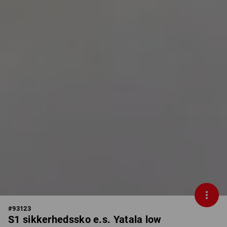
#
93123
S1 sikkerhedssko e.s. Yatala low