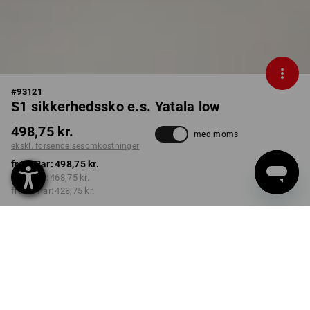
#
93121
S1 sikkerhedssko e.s. Yatala low
498,75 kr.
med moms
ekskl. forsendelsesomkostninger
fra 1 Par:
498,75 kr.
fra 3 Par:
468,75 kr.
fra 10 Par:
428,75 kr.
Leveringstid ca. 3-6
hverdage
FARVE
STØRRELSE
40
vælg
vælg