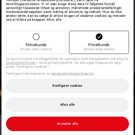
metoder (inklusive AI-baserede procedurer), samt data fra
bestillingsprocessen. Vi vil især bruge disse data til følgende formål:
personligt tilpassede tilbud og annoncer, målrettede produktanbefalinger,
markedsundersøgelser samt måling af annoncer og indhold. Hvis du ikke
ønsker dette, kan du vælge at afvise brugen af sådanne cookies og metoder
ved at klikke på knappen 'Afvis alle'.
Firmakunde
Privatkunde
(Priser uden moms)
(Priser med moms)
Du kan til enhver tid tilbagekalde dit samtykke med fremadrettet virkning via
Cookieindstillinger
i vores privatlivspolitik. Du kan også tilpasse dit valg
under ”Konfigurer cookies”.
Yderligere informationer, se
databeskyttelseserklæring
.
Konfigurer cookies
Afvis alle
Accepter alle