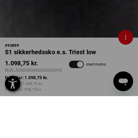
#
93899
S1 sikkerhedssko e.s. Triest low
1.098,75 kr.
med moms
ekskl. forsendelsesomkostninger
fra 1 Par:
1.098,75 kr.
fra 3 Par:
1.048,75 kr.
fra 10 Par:
998,75 kr.
Leveringstid ca. 3-6
hverdage
FARVE
STØRRELSE
40
vælg
vælg