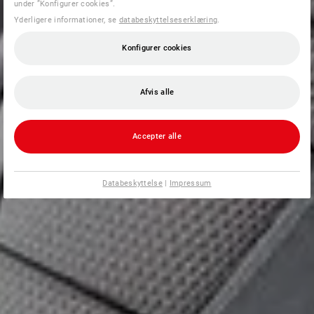
under ”Konfigurer cookies”.
Yderligere informationer, se
databeskyttelseserklæring
.
Konfigurer cookies
Afvis alle
Accepter alle
Databeskyttelse
|
Impressum