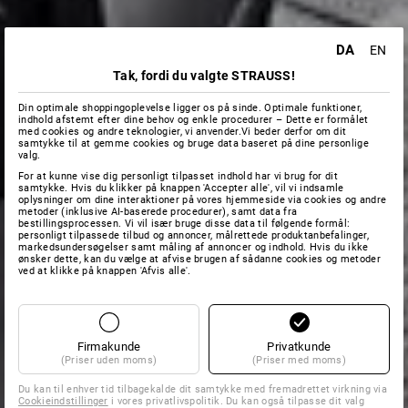
DA
EN
Tak, fordi du valgte STRAUSS!
Din optimale shoppingoplevelse ligger os på sinde. Optimale funktioner,
indhold afstemt efter dine behov og enkle procedurer – Dette er formålet
med cookies og andre teknologier, vi anvender.Vi beder derfor om dit
samtykke til at gemme cookies og bruge data baseret på dine personlige
valg.
For at kunne vise dig personligt tilpasset indhold har vi brug for dit
samtykke. Hvis du klikker på knappen 'Accepter alle', vil vi indsamle
oplysninger om dine interaktioner på vores hjemmeside via cookies og andre
metoder (inklusive AI-baserede procedurer), samt data fra
bestillingsprocessen. Vi vil især bruge disse data til følgende formål:
personligt tilpassede tilbud og annoncer, målrettede produktanbefalinger,
markedsundersøgelser samt måling af annoncer og indhold. Hvis du ikke
ønsker dette, kan du vælge at afvise brugen af sådanne cookies og metoder
ved at klikke på knappen 'Afvis alle'.
Firmakunde
Privatkunde
(Priser uden moms)
(Priser med moms)
Du kan til enhver tid tilbagekalde dit samtykke med fremadrettet virkning via
Cookieindstillinger
i vores privatlivspolitik. Du kan også tilpasse dit valg