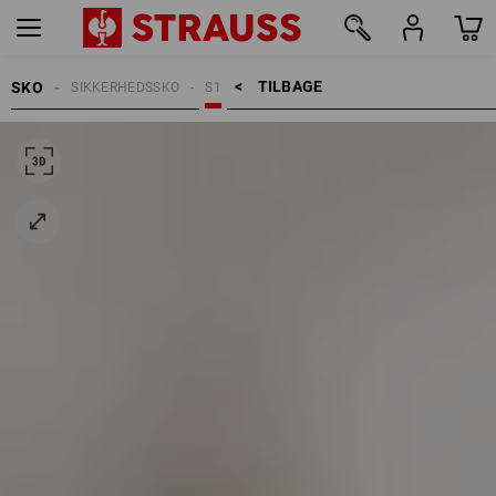
TILBAGE    >
SKO
SIKKERHEDSSKO
S1