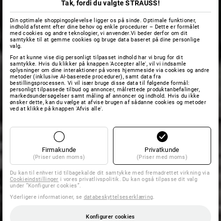
Tak, fordi du valgte STRAUSS!
Din optimale shoppingoplevelse ligger os på sinde. Optimale funktioner,
indhold afstemt efter dine behov og enkle procedurer – Dette er formålet
med cookies og andre teknologier, vi anvender.Vi beder derfor om dit
samtykke til at gemme cookies og bruge data baseret på dine personlige
valg.
For at kunne vise dig personligt tilpasset indhold har vi brug for dit
samtykke. Hvis du klikker på knappen 'Accepter alle', vil vi indsamle
oplysninger om dine interaktioner på vores hjemmeside via cookies og andre
metoder (inklusive AI-baserede procedurer), samt data fra
bestillingsprocessen. Vi vil især bruge disse data til følgende formål:
personligt tilpassede tilbud og annoncer, målrettede produktanbefalinger,
markedsundersøgelser samt måling af annoncer og indhold. Hvis du ikke
ønsker dette, kan du vælge at afvise brugen af sådanne cookies og metoder
ved at klikke på knappen 'Afvis alle'.
Firmakunde
Privatkunde
(Priser uden moms)
(Priser med moms)
Du kan til enhver tid tilbagekalde dit samtykke med fremadrettet virkning via
Cookieindstillinger
i vores privatlivspolitik. Du kan også tilpasse dit valg
under ”Konfigurer cookies”.
Yderligere informationer, se
databeskyttelseserklæring
.
Konfigurer cookies