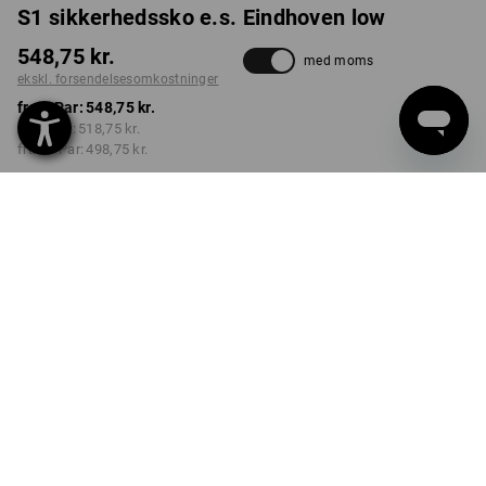
S1 sikkerhedssko e.s. Eindhoven low
548,75 kr.
med moms
ekskl. forsendelsesomkostninger
fra 1 Par:
548,75 kr.
fra 3 Par:
518,75 kr.
fra 10 Par:
498,75 kr.
Leveringstid ca. 3-6
hverdage
FARVE
STØRRELSE
38
vælg
vælg
sort
Mængderabat
fra 1 Par
fra 3 Par
fra 10 Par
Besparelser:
Besparelser:
Besparelser:
0
%/
Par
5
%/
Par
9
%/
Par