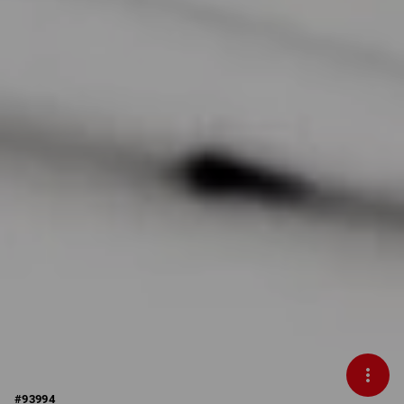
#
93994