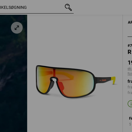
med moms
198,75 kr.
/ advarselsgul
ekskl. forsendelsesomkostning
A
#
R
1
ek
fo
fr
fr
fr
F
5