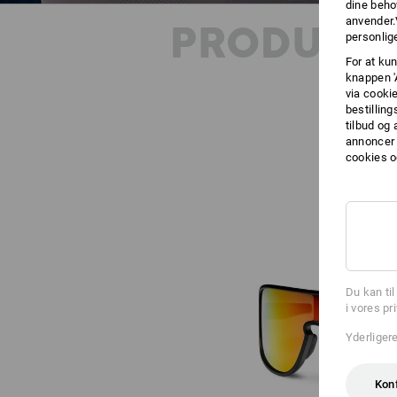
dine beho
anvender.
PRODUKT
personlige
For at kun
knappen '
via cooki
bestilling
tilbud og
annoncer 
cookies o
Du kan ti
i vores pr
Yderliger
Kon