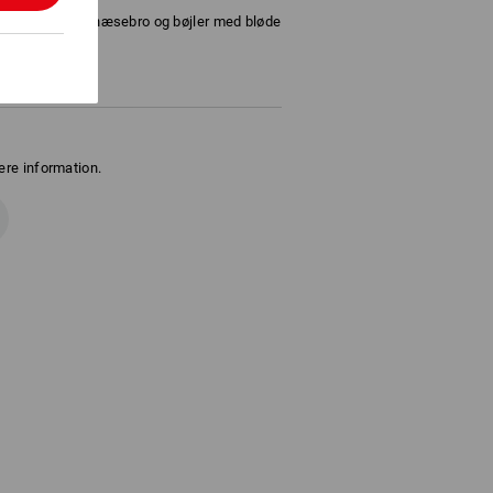
være den bløde næsebro og bøjler med bløde
ere information.