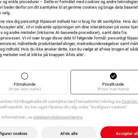
v og enkle procedurer – Dette er formålet med cookies og andre teknologier,
Vi beder derfor om dit samtykke til at gemme cookies og bruge data baseret
INFO
 valg.
ne vise dig personligt tilpasset indhold har vi brug for dit samtykke. Hvis du 
Accepter alle', vil vi indsamle oplysninger om dine interaktioner på vores h
es og andre metoder (inklusive AI-baserede procedurer), samt data fra
Stilfuld solbeskyttelse
sprocessen. Vi vil især bruge disse data til følgende formål: personligt tilpa
 annoncer, målrettede produktanbefalinger, markedsundersøgelser samt måli
Race-solbrillerne er den perfekte led
og indhold. Hvis du ikke ønsker dette, kan du vælge at afvise brugen af så
næsebro og bløde bøjledele sidder bri
g metoder ved at klikke på knappen 'Afvis alle'.
form for action. Uanset om der skal ar
på tur eller bare som trendy accessoir
passer bare altid og alle steder. Tak
UV-stråling (UV400) beskyttes øjnene o
bedste side. Race-solbrillerne forener
Firmakunde
Privatkunde
og præsenterer sig som et ægte højd
(Priser uden moms)
(Priser med moms)
l enhver tid tilbagekalde dit samtykke med fremadrettet virkning via
Cookieind
BESKRIVELSE
ivatlivspolitik. Du kan også tilpasse dit valg under ”Konfigurer cookies”.
e informationer, se
databeskyttelseserklæring
.
iht.
DIN EN ISO 12312-1:2013+
100 % UV-beskyttelse (UV400)
Optimal pasform og et stort, 
figurer cookies
Afvis alle
Accepter al