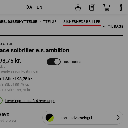
DA
EN
er
Stk.
RBEJDSBESKYTTELSE
ØJENBESKYTTELSE
SIKKERHEDSBRILLER
<   
TILBAGE
7476191
ace solbriller e.s.ambition
98,75 kr.
med moms
skl.
rsendelsesomkostninger
a 1 Stk.:
198,75 kr.
a 3 Stk.:
188,75 kr.
a 10 Stk.:
168,75 kr.
Leveringstid ca. 3-6 hverdage
ARVE
sort / advarselsgul
 udførelser