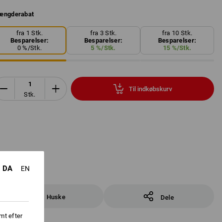
ængderabat
fra 1 Stk.
fra 3 Stk.
fra 10 Stk.
Besparelser:
Besparelser:
Besparelser:
0
%/
Stk.
5
%/
Stk.
15
%/
Stk.
Til indkøbskurv
Stk.
DA
EN
Huske
Dele
mt efter