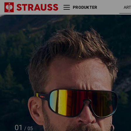
PRODUKTER
Race solbriller e.s.ambition
sort 
01
/
05