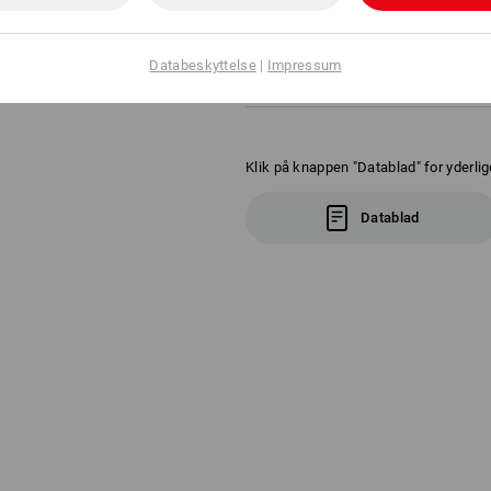
Tonede spejlglas
Behagelige at have på takket 
dele
Vægt: ca. 34 g
Databeskyttelse
|
Impressum
Klik på knappen "Datablad" for yderlig
Datablad