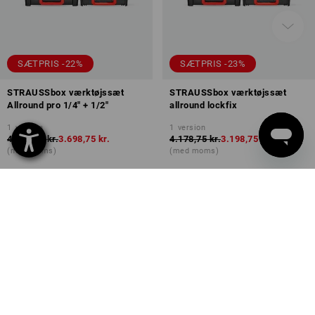
SÆTPRIS -22%
SÆTPRIS -23%
STRAUSSbox værktøjssæt
STRAUSSbox værktøjssæt
Allround pro 1/4" + 1/2"
allround lockfix
1
version
1
version
4.777,50 kr.
3.698,75 kr.
4.178,75 kr.
3.198,75 kr.
(med moms)
(med moms)