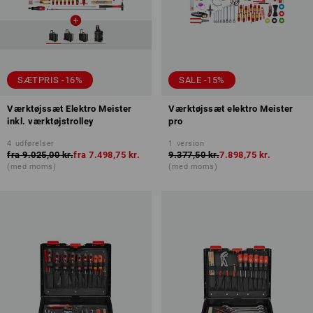
SÆTPRIS -16%
SALE -15%
Værktøjssæt Elektro Meister
Værktøjssæt elektro Meister
inkl. værktøjstrolley
pro
4
udførelser
1
version
fra
9.025,00 kr.
fra
7.498,75 kr.
9.377,50 kr.
7.898,75 kr.
(med moms)
(med moms)