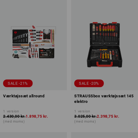
SALE -21%
SALE -20%
Værktøjssæt allround
STRAUSSbox værktøjssæt 145
elektro
1
version
1
version
2.430,00 kr.
1.898,75 kr.
3.025,00 kr.
2.398,75 kr.
(med moms)
(med moms)