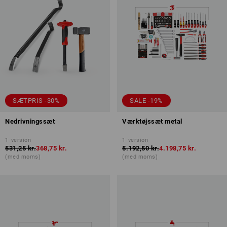
SÆTPRIS -30%
SALE -19%
Nedrivningssæt
Værktøjssæt metal
1
version
1
version
531,25 kr.
368,75 kr.
5.192,50 kr.
4.198,75 kr.
(med moms)
(med moms)