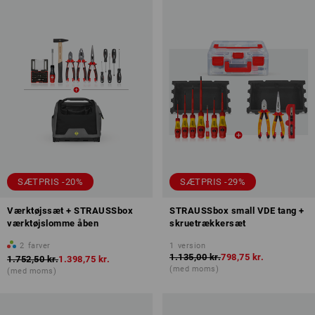
SÆTPRIS -20%
SÆTPRIS -29%
Værktøjssæt + STRAUSSbox
STRAUSSbox small VDE tang +
værktøjslomme åben
skruetrækkersæt
2
farver
1
version
1.135,00 kr.
798,75 kr.
1.752,50 kr.
1.398,75 kr.
(med moms)
(med moms)