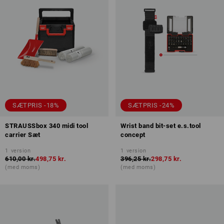
SÆTPRIS -18%
SÆTPRIS -24%
STRAUSSbox 340 midi tool
Wrist band bit-set e.s.tool
carrier Sæt
concept
1
version
1
version
610,00 kr.
498,75 kr.
396,25 kr.
298,75 kr.
(med moms)
(med moms)