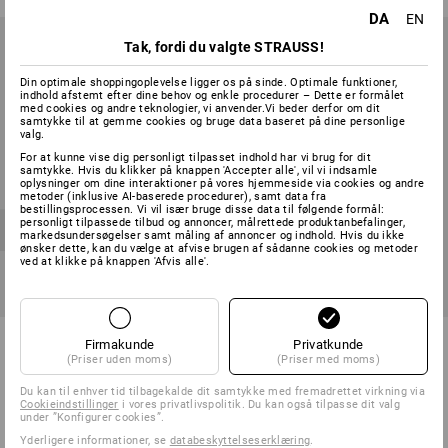
DA
EN
Tak, fordi du valgte STRAUSS!
Din optimale shoppingoplevelse ligger os på sinde. Optimale funktioner,
indhold afstemt efter dine behov og enkle procedurer – Dette er formålet
med cookies og andre teknologier, vi anvender.Vi beder derfor om dit
samtykke til at gemme cookies og bruge data baseret på dine personlige
valg.
For at kunne vise dig personligt tilpasset indhold har vi brug for dit
samtykke. Hvis du klikker på knappen 'Accepter alle', vil vi indsamle
oplysninger om dine interaktioner på vores hjemmeside via cookies og andre
metoder (inklusive AI-baserede procedurer), samt data fra
bestillingsprocessen. Vi vil især bruge disse data til følgende formål:
personligt tilpassede tilbud og annoncer, målrettede produktanbefalinger,
markedsundersøgelser samt måling af annoncer og indhold. Hvis du ikke
ønsker dette, kan du vælge at afvise brugen af sådanne cookies og metoder
ved at klikke på knappen 'Afvis alle'.
SÆTPRIS -20%
SÆTPRIS -18%
Værktøjssæt allround Profi
Ratch-Tech-sæt, med
Firmakunde
Privatkunde
inkl. værktøjskuffert
omskifter i STbox 145 midi+
(Priser uden moms)
(Priser med moms)
7
udførelser
1
version
Du kan til enhver tid tilbagekalde dit samtykke med fremadrettet virkning via
fra
4.625,00 kr.
fra
3.698,75 kr.
fra
3.077,50 kr.
fra
2.498,75 kr.
Cookieindstillinger
i vores privatlivspolitik. Du kan også tilpasse dit valg
under ”Konfigurer cookies”.
(med moms)
(med moms) fra 6 Blokke
Yderligere informationer, se
databeskyttelseserklæring
.