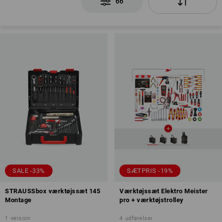
66
SALE -33%
SÆTPRIS -19%
STRAUSSbox værktøjssæt 145
Værktøjssæt Elektro Meister
Montage
pro + værktøjstrolley
1
version
4
udførelser