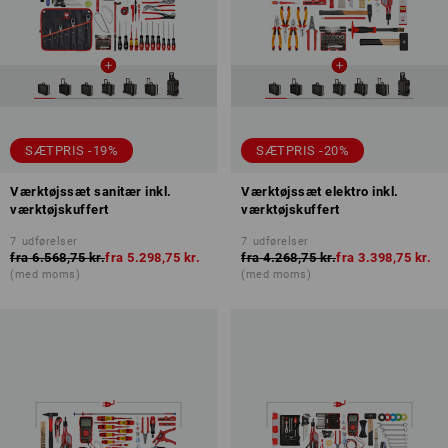
SÆTPRIS -19%
SÆTPRIS -20%
Værktøjssæt sanitær inkl.
Værktøjssæt elektro inkl.
værktøjskuffert
værktøjskuffert
7
udførelser
7
udførelser
fra
6.568,75 kr.
fra
5.298,75 kr.
fra
4.268,75 kr.
fra
3.398,75 kr.
(med moms)
(med moms)