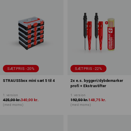
SÆTPRIS -20%
SÆTPRIS -22%
STRAUSSbox mini sæt 5 til 4
2x e.s. byggeri/dybdemarker
profi + Ekstrastifter
1
version
1
version
425,00 kr.
340,00 kr.
192,50 kr.
148,75 kr.
(med moms)
(med moms)