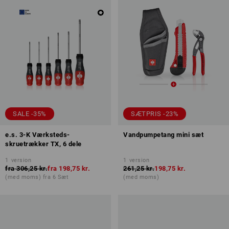
SALE -35%
SÆTPRIS -23%
e.s. 3-K Værksteds-
Vandpumpetang mini sæt
skruetrækker TX, 6 dele
1
version
1
version
fra
306,25 kr.
fra
198,75 kr.
261,25 kr.
198,75 kr.
(med moms) fra 6 Sæt
(med moms)