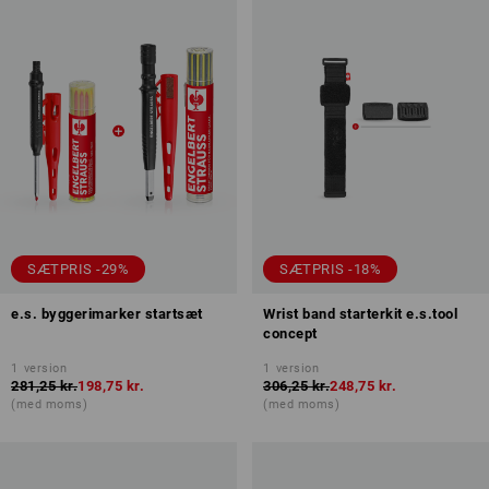
SÆTPRIS -29%
SÆTPRIS -18%
e.s. byggerimarker startsæt
Wrist band starterkit e.s.tool
concept
1
version
1
version
281,25 kr.
198,75 kr.
306,25 kr.
248,75 kr.
(med moms)
(med moms)