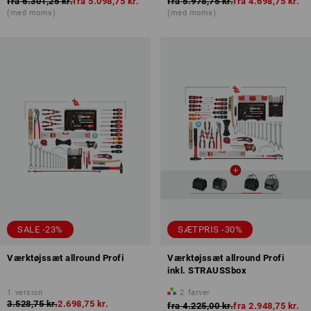
fra
6.301,25 kr.
fra
5.098,75 kr.
fra
5.978,75 kr.
fra
4.698,75 kr.
(med moms)
(med moms)
SALE -23%
SÆTPRIS -30%
Værktøjssæt allround Profi
Værktøjssæt allround Profi
inkl. STRAUSSbox
1
version
2
farver
3.528,75 kr.
2.698,75 kr.
fra
4.225,00 kr.
fra
2.948,75 kr.