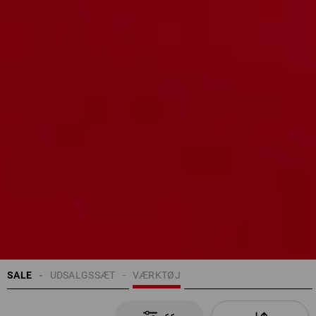
SALE
UDSALGSSÆT
VÆRKTØJ