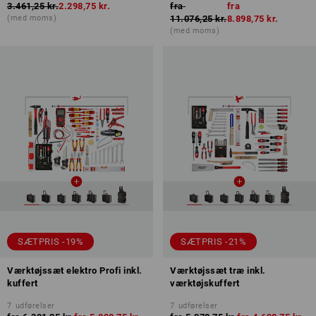
3.461,25 kr.
2.298,75 kr.
fra
fra
(med moms)
11.076,25 kr.
8.898,75 kr.
(med moms)
SÆTPRIS -19%
SÆTPRIS -21%
Værktøjssæt elektro Profi inkl.
Værktøjssæt træ inkl.
kuffert
værktøjskuffert
7
udførelser
7
udførelser