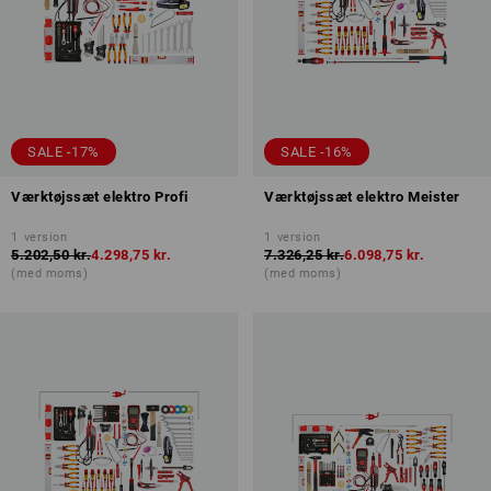
SALE -17%
SALE -16%
Værktøjssæt elektro Profi
Værktøjssæt elektro Meister
1
version
1
version
5.202,50 kr.
4.298,75 kr.
7.326,25 kr.
6.098,75 kr.
(med moms)
(med moms)