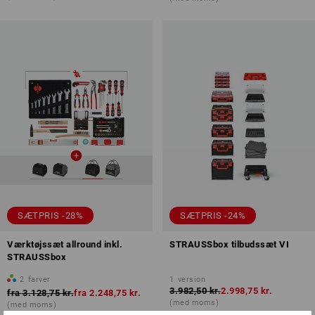
SÆTPRIS -28%
SÆTPRIS -24%
Værktøjssæt allround inkl.
STRAUSSbox tilbudssæt VI
STRAUSSbox
2
farver
1
version
3.982,50 kr.
2.998,75 kr.
fra
3.128,75 kr.
fra
2.248,75 kr.
(med moms)
(med moms)