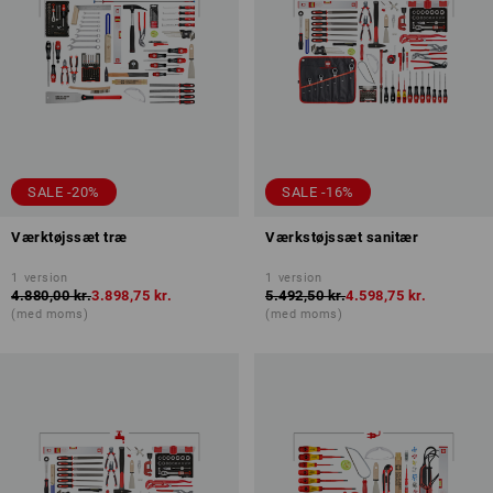
SALE -20%
SALE -16%
Værktøjssæt træ
Værkstøjssæt sanitær
1
version
1
version
4.880,00 kr.
3.898,75 kr.
5.492,50 kr.
4.598,75 kr.
(med moms)
(med moms)