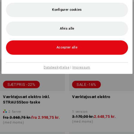
Konfigurer cookies
Afvis alle
Accepter alle
Databeskyttelse
|
Impressum
SÆTPRIS -22%
SALE -16%
Værktøjssæt elektro inkl.
Værktøjssæt elektro
STRAUSSbox-taske
2
farver
1
version
3.170,00 kr.
2.648,75 kr.
fra
3.868,75 kr.
fra
2.998,75 kr.
(med moms)
(med moms)