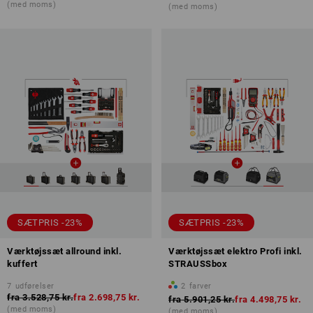
(med moms)
(med moms)
SÆTPRIS -23%
SÆTPRIS -23%
Værktøjssæt allround inkl.
Værktøjssæt elektro Profi inkl.
kuffert
STRAUSSbox
7
udførelser
2
farver
fra
3.528,75 kr.
fra
2.698,75 kr.
fra
5.901,25 kr.
fra
4.498,75 kr.
(med moms)
(med moms)