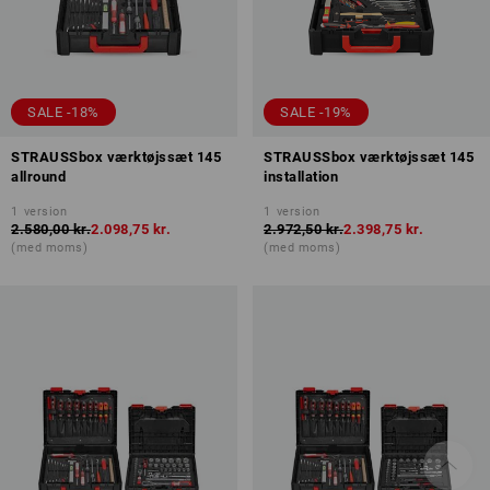
SALE -18%
SALE -19%
STRAUSSbox værktøjssæt 145
STRAUSSbox værktøjssæt 145
allround
installation
1
version
1
version
2.580,00 kr.
2.098,75 kr.
2.972,50 kr.
2.398,75 kr.
(med moms)
(med moms)