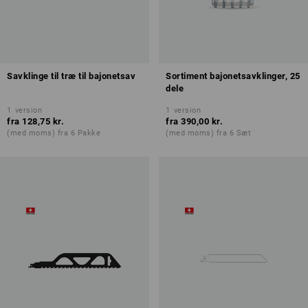
Savklinge til træ til bajonetsav
Sortiment bajonetsavklinger, 25
dele
1
version
1
version
fra
128,75 kr.
fra
390,00 kr.
(med moms) fra 6 Pakke
(med moms) fra 6 Sæt