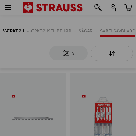
5
VÆRKTØJ
VÆRKTØJSTILBEHØR
SÅGAR
SABELSAVBLADE
5