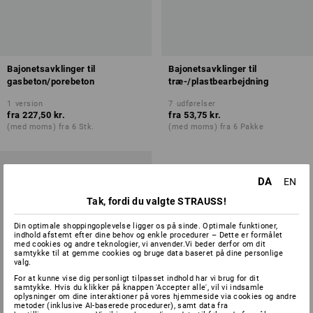
Bajonetsavklinger til
Bajonetsavklinger til
gasbeton/porebeton
træ-/plastbearbejdning
1
version
7
udførelser
fra
227,50 kr.
fra
53,75 kr.
(med moms) fra 6 Stk.
(med moms) fra 6 Pakke
DA
EN
Tak, fordi du valgte STRAUSS!
Din optimale shoppingoplevelse ligger os på sinde. Optimale funktioner,
indhold afstemt efter dine behov og enkle procedurer – Dette er formålet
med cookies og andre teknologier, vi anvender.Vi beder derfor om dit
samtykke til at gemme cookies og bruge data baseret på dine personlige
valg.
For at kunne vise dig personligt tilpasset indhold har vi brug for dit
samtykke. Hvis du klikker på knappen 'Accepter alle', vil vi indsamle
oplysninger om dine interaktioner på vores hjemmeside via cookies og andre
metoder (inklusive AI-baserede procedurer), samt data fra