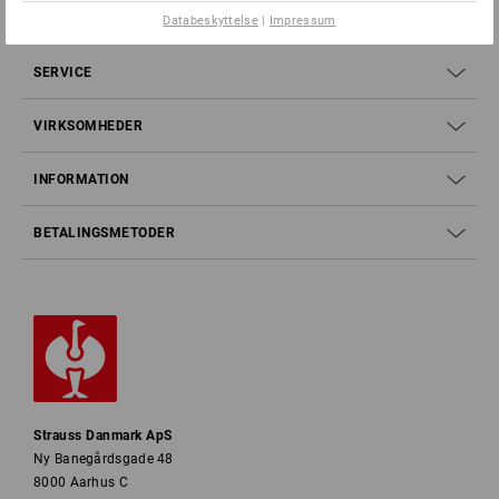
Databeskyttelse
|
Impressum
SERVICE
VIRKSOMHEDER
INFORMATION
BETALINGSMETODER
Strauss Danmark ApS
Ny Banegårdsgade 48
8000 Aarhus C