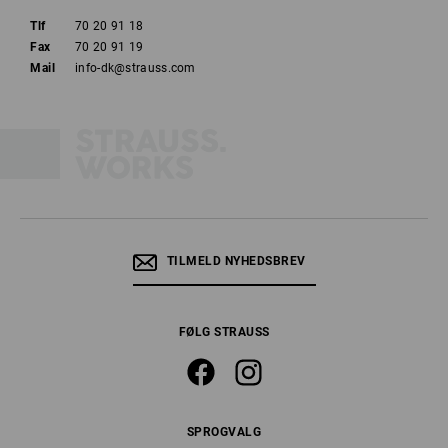
Tlf
70 20 91 18
Fax
70 20 91 19
Mail
info-dk@strauss.com
TILMELD NYHEDSBREV
FØLG STRAUSS
SPROGVALG