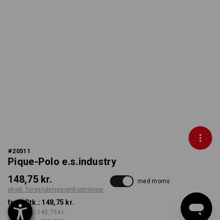
#
20511
Pique-Polo e.s.industry
148,75 kr.
med moms
ekskl. forsendelsesomkostninger
fra 1 Stk.:
148,75 kr.
fra 5 Stk.:
143,75 kr.