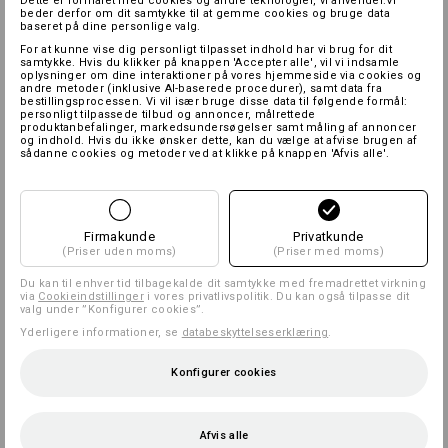
Dette er formålet med cookies og andre teknologier, vi anvender.Vi
beder derfor om dit samtykke til at gemme cookies og bruge data
baseret på dine personlige valg.
For at kunne vise dig personligt tilpasset indhold har vi brug for dit
samtykke. Hvis du klikker på knappen 'Accepter alle', vil vi indsamle
oplysninger om dine interaktioner på vores hjemmeside via cookies og
andre metoder (inklusive AI-baserede procedurer), samt data fra
bestillingsprocessen. Vi vil især bruge disse data til følgende formål:
personligt tilpassede tilbud og annoncer, målrettede
produktanbefalinger, markedsundersøgelser samt måling af annoncer
og indhold. Hvis du ikke ønsker dette, kan du vælge at afvise brugen af
sådanne cookies og metoder ved at klikke på knappen 'Afvis alle'.
Firmakunde
Privatkunde
(Priser uden moms)
(Priser med moms)
Du kan til enhver tid tilbagekalde dit samtykke med fremadrettet virkning
via
Cookieindstillinger
i vores privatlivspolitik. Du kan også tilpasse dit
valg under ”Konfigurer cookies”.
Yderligere informationer, se
databeskyttelseserklæring
.
Konfigurer cookies
Afvis alle