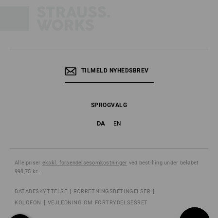
TILMELD NYHEDSBREV
SPROGVALG
DA
EN
Alle priser
ekskl. forsendelsesomkostninger
ved bestilling under beløbet
998,75 kr..
DATABESKYTTELSE
FORRETNINGSBETINGELSER
KOLOFON
VEJLEDNING OM FORTRYDELSESRET