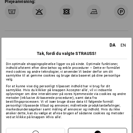
Plejeanvisning:
Bemærk venligst:
DA
EN
Ren bomuld kan krympe 3-5 %.
Tak, fordi du valgte STRAUSS!
Producentens oplysninger:
Bernhard Leiber KG | Kreuzkamp 4 |
Din optimale shoppingoplevelse ligger os på sinde. Optimale funktioner,
DE 49688 Lastrup | info@leiber.de
indhold afstemt efter dine behov og enkle procedurer – Dette er formålet
med cookies og andre teknologier, vi anvender.Vi beder derfor om dit
samtykke til at gemme cookies og bruge data baseret på dine personlige
valg.
For at kunne vise dig personligt tilpasset indhold har vi brug for dit
Individualisering:
samtykke. Hvis du klikker på knappen 'Accepter alle', vil vi indsamle
oplysninger om dine interaktioner på vores hjemmeside via cookies og andre
metoder (inklusive AI-baserede procedurer), samt data fra
bestillingsprocessen. Vi vil især bruge disse data til følgende formål:
mere
Logoservice
personligt tilpassede tilbud og annoncer, målrettede produktanbefalinger,
markedsundersøgelser samt måling af annoncer og indhold. Hvis du ikke
ønsker dette, kan du vælge at afvise brugen af sådanne cookies og metoder
ved at klikke på knappen 'Afvis alle'.
KØBSRÅDGIVNING