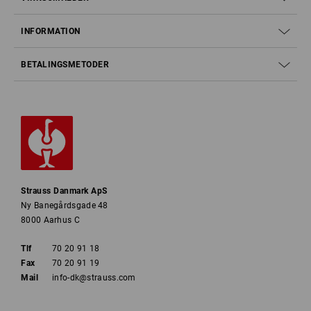
INFORMATION
BETALINGSMETODER
Strauss Danmark ApS
Ny Banegårdsgade 48
8000 Aarhus C
Tlf
70 20 91 18
Fax
70 20 91 19
Mail
info-dk@strauss.com