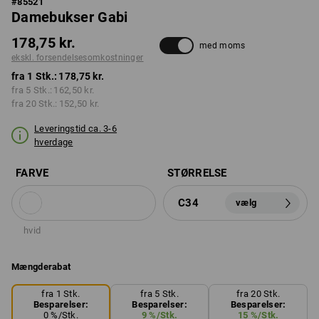
#
85521
Damebukser Gabi
178,75 kr.
med moms
ekskl. forsendelsesomkostninger
fra 1 Stk.:
178,75 kr.
fra 5 Stk.:
162,50 kr.
fra 20 Stk.:
152,50 kr.
Leveringstid ca. 3-6
hverdage
FARVE
STØRRELSE
C34
vælg
hvid
Mængderabat
fra 1 Stk.
fra 5 Stk.
fra 20 Stk.
Besparelser:
Besparelser:
Besparelser:
0
%/
Stk.
9
%/
Stk.
15
%/
Stk.