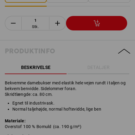
Stk.
PRODUKTINFO
BESKRIVELSE
DETALJER
Bekvemme damebukser med elastik hele vejen rundt i taljen og
bekvem benvidde. Sidelommer foran.
Skridtlængde: ca. 80 cm.
Egnet til industrivask.
Normal taljehøjde, normal hoftevidde, lige ben
Materiale:
Overstof
100
%
Bomuld
(ca. 190 g/m²)