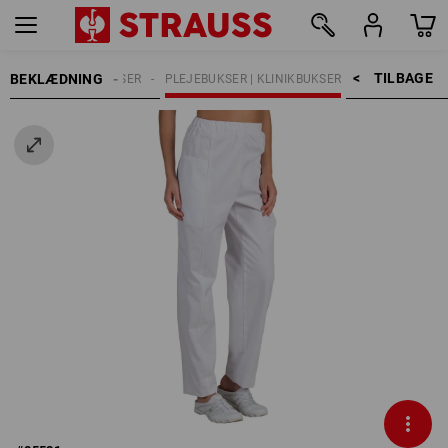
TILBAGE    >
BEKLÆDNING
MER
ARBEJDSBUKSER
PLEJEBUKSER | KLINIKBUKSER