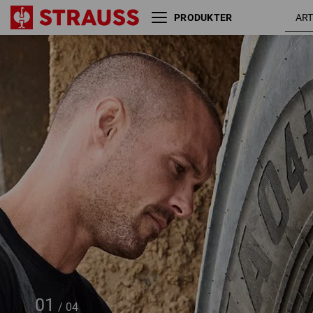
PRODUKTER
Nitrilhandsker evertouch
sort /
micro
grå
01
/
04