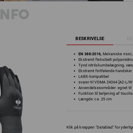
INFO
BESKRIVELSE
DE
EN 388:2016,
Mekaniske risici
Ekstremt fleksibelt polyamidmate
Tynd nitrilskumbelægning, væ
Ekstremt fintfølende handsker
LABS-kompatibel
svarer til VDMA 24364 [A2-L/W],
Anvendelsesområder: egnet til
Funktion til betjening af touc
Længde: ca. 25 cm
Klik på knappen "Datablad" for yderlig