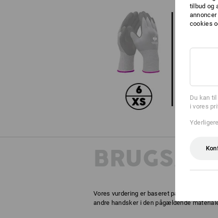
tilbud og
annoncer 
cookies o
Du kan ti
i vores pr
Yderliger
BRUGSANB
Kon
Vores vurdering er baseret på praktisk erf
andre handsker i den pågældende materialeg