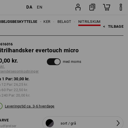
DA
EN
stninger
Par
RBEJDSBESKYTTELSE
HANDSKER
BELAGT
NITRILSKUM
<   
TILBAGE
7616016
itrilhandsker evertouch micro
0,00 kr.
med moms
skl.
rsendelsesomkostninger
a 1 Par:
30,00 kr.
a 12 Par:
26,25 kr.
a 60 Par:
22,50 kr.
a 240 Par:
20,00 kr.
Leveringstid ca. 3-6 hverdage
ARVE
sort / grå
 udførelser