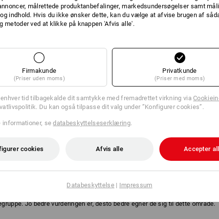
 annoncer, målrettede produktanbefalinger, markedsundersøgelser samt måli
og indhold. Hvis du ikke ønsker dette, kan du vælge at afvise brugen af så
g metoder ved at klikke på knappen 'Afvis alle'.
Firmakunde
Privatkunde
(Priser uden moms)
(Priser med moms)
l enhver tid tilbagekalde dit samtykke med fremadrettet virkning via
Cookieind
ivatlivspolitik. Du kan også tilpasse dit valg under ”Konfigurer cookies”.
e informationer, se
databeskyttelseserklæring
.
EFALING
figurer cookies
Afvis alle
Accepter al
Databeskyttelse
|
Impressum
aring. Der er ikke taget højde for EN-normer. De enkelte handskers egenskab
ruppe. Jo bedre vurderingen er, desto bedre egner de sig til dette område.