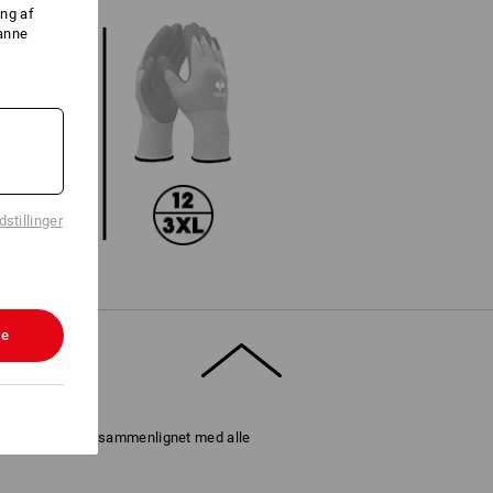
ng af
danne
stillinger
le
er blev vurderet sammenlignet med alle