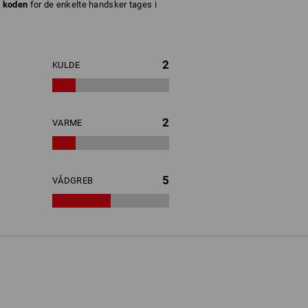
. koden
for de enkelte handsker tages i
2
KULDE
2
VARME
5
VÅDGREB