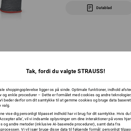
Datablad
RE OPLYSNINGER
Tak, fordi du valgte STRAUSS!
FARVEKODESYSTEM
ale shoppingoplevelse ligger os på sinde. Optimale funktioner, indhold afste
v og enkle procedurer – Dette er formålet med cookies og andre teknologier,
EN FARVE TIL HVER STØRRELSE
Vi beder derfor om dit samtykke til at gemme cookies og bruge data baseret
 valg.
ne vise dig personligt tilpasset indhold har vi brug for dit samtykke. Hvis du 
Mange hjælpende hænder på arbejdspladsen? Perfekt!
Accepter alle', vil vi indsamle oplysninger om dine interaktioner på vores h
kernes kant kan hver medarbejder hurtigt finde sin størrelse. Også prakt
es og andre metoder (inklusive AI-baserede procedurer), samt data fra
størrelser hurtigt og overskueligt finder deres plads på lageret.
sprocessen. Vi vil især bruge disse data til følgende formål: personligt tilpa