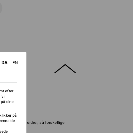
DA
EN
mt efter
 vi
 på dine
klikker på
jemmeside
isk ved store ordrer, så forskellige
ssede