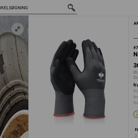
med moms
30,00 kr.
6
ekskl. forsendelsesomko
A
#
N
3
ek
fo
fr
fr
fr
fr
F
2