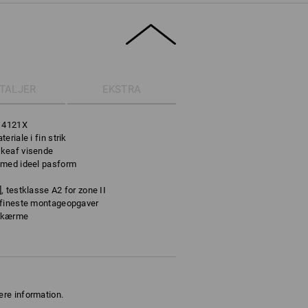
TALJER
EKSTRA
, 4121X
riale i fin strik
skeaf visende
 med ideel pasform
 testklasse A2 for zone II
 fineste montageopgaver
hskærme
ere information.