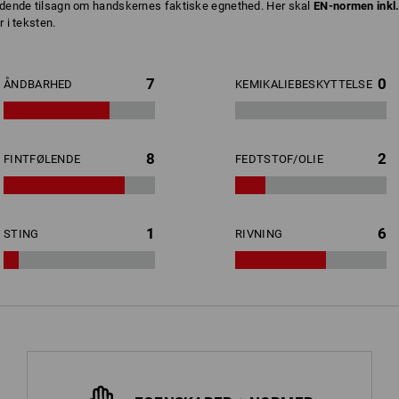
bindende tilsagn om handskernes faktiske egnethed. Her skal
EN-normen inkl
 i teksten.
7
0
ÅNDBARHED
KEMIKALIEBESKYTTELSE
8
2
FINTFØLENDE
FEDTSTOF/OLIE
1
6
STING
RIVNING