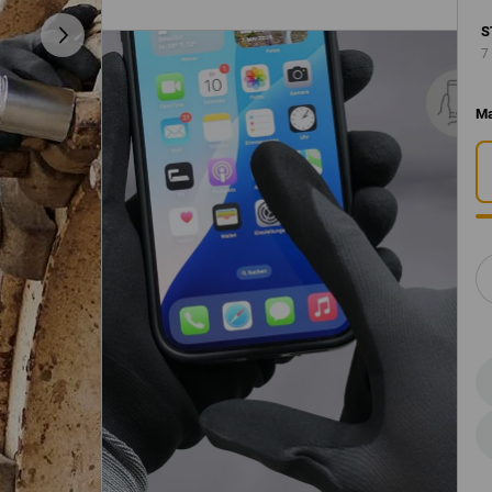
S
7
M