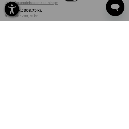
ekskl. forsendelsesomkostninger
fra 1 Stk.:
308,75 kr.
fra 3 Stk.:
288,75 kr.
Leveringstid ca. 3-6
hverdage
FARVE
STØRRELSE
XS
vælg
vælg
ensianblå
Mængderabat
fra 1 Stk.
fra 3 Stk.
Besparelser:
Besparelser:
0
%/
Stk.
6
%/
Stk.
Stk.