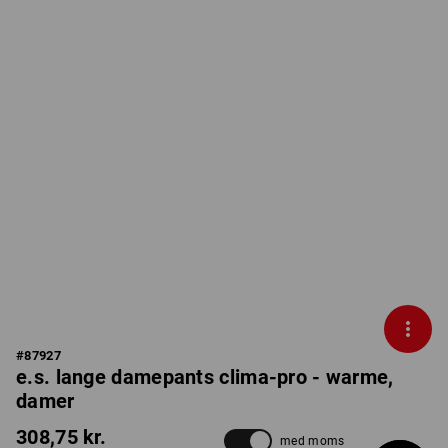
#
87927
e.s. lange damepants clima-pro - warme,
damer
308,75 kr.
med moms