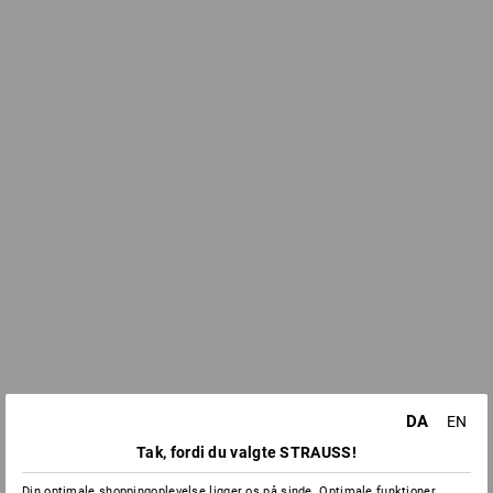
DA
EN
Tak, fordi du valgte STRAUSS!
Din optimale shoppingoplevelse ligger os på sinde. Optimale funktioner,