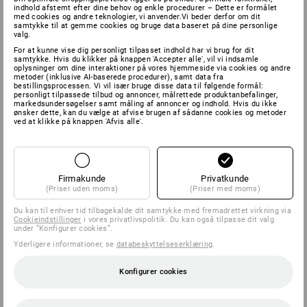
indhold afstemt efter dine behov og enkle procedurer – Dette er formålet
med cookies og andre teknologier, vi anvender.Vi beder derfor om dit
samtykke til at gemme cookies og bruge data baseret på dine personlige
valg.
For at kunne vise dig personligt tilpasset indhold har vi brug for dit
samtykke. Hvis du klikker på knappen 'Accepter alle', vil vi indsamle
oplysninger om dine interaktioner på vores hjemmeside via cookies og andre
metoder (inklusive AI-baserede procedurer), samt data fra
bestillingsprocessen. Vi vil især bruge disse data til følgende formål:
personligt tilpassede tilbud og annoncer, målrettede produktanbefalinger,
markedsundersøgelser samt måling af annoncer og indhold. Hvis du ikke
ønsker dette, kan du vælge at afvise brugen af sådanne cookies og metoder
ved at klikke på knappen 'Afvis alle'.
Firmakunde
Privatkunde
(Priser uden moms)
(Priser med moms)
Du kan til enhver tid tilbagekalde dit samtykke med fremadrettet virkning via
Cookieindstillinger
i vores privatlivspolitik. Du kan også tilpasse dit valg
under ”Konfigurer cookies”.
Yderligere informationer, se
databeskyttelseserklæring
.
Konfigurer cookies