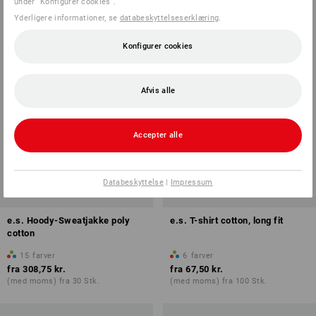
under ”Konfigurer cookies”.
Yderligere informationer, se
databeskyttelseserklæring
.
Konfigurer cookies
Afvis alle
Accepter alle
Databeskyttelse
|
Impressum
e.s. Hoody-Sweatjakke poly
e.s. T-shirt cotton, long fit
cotton
15
farver
6
farver
fra
308,75 kr.
fra
67,50 kr.
(med moms) fra 30 Stk.
(med moms) fra 100 Stk.