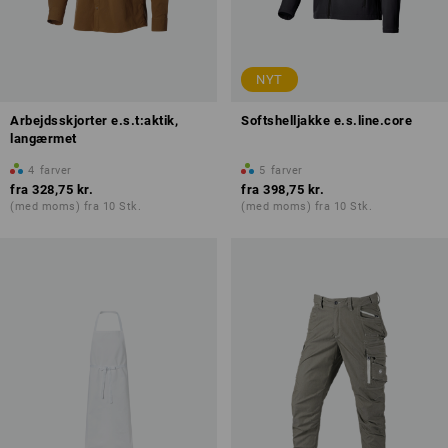
NYT
Arbejdsskjorter e.s.t:aktik,
Softshelljakke e.s.line.core
langærmet
4
farver
5
farver
fra
328,75 kr.
fra
398,75 kr.
(med moms) fra 10 Stk.
(med moms) fra 10 Stk.