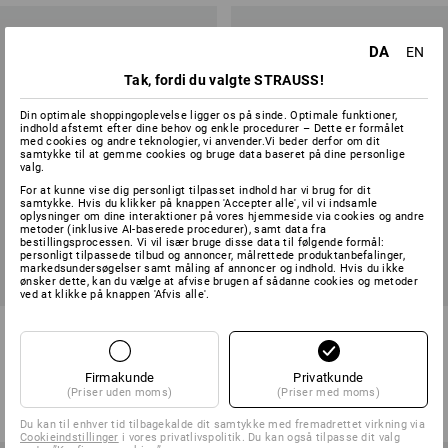
DA
EN
Tak, fordi du valgte STRAUSS!
Din optimale shoppingoplevelse ligger os på sinde. Optimale funktioner,
indhold afstemt efter dine behov og enkle procedurer – Dette er formålet
med cookies og andre teknologier, vi anvender.Vi beder derfor om dit
samtykke til at gemme cookies og bruge data baseret på dine personlige
valg.
For at kunne vise dig personligt tilpasset indhold har vi brug for dit
samtykke. Hvis du klikker på knappen 'Accepter alle', vil vi indsamle
oplysninger om dine interaktioner på vores hjemmeside via cookies og andre
metoder (inklusive AI-baserede procedurer), samt data fra
bestillingsprocessen. Vi vil især bruge disse data til følgende formål:
personligt tilpassede tilbud og annoncer, målrettede produktanbefalinger,
markedsundersøgelser samt måling af annoncer og indhold. Hvis du ikke
ønsker dette, kan du vælge at afvise brugen af sådanne cookies og metoder
ved at klikke på knappen 'Afvis alle'.
e.s. T-shirt cotton stretch, long
e.s. jeans med 7 lommer
fit
16
farver
5
farver
Firmakunde
Privatkunde
(Priser uden moms)
(Priser med moms)
fra
98,75 kr.
fra
398,75 kr.
(med moms) fra 30 Stk.
(med moms) fra 10 Stk.
Du kan til enhver tid tilbagekalde dit samtykke med fremadrettet virkning via
Cookieindstillinger
i vores privatlivspolitik. Du kan også tilpasse dit valg