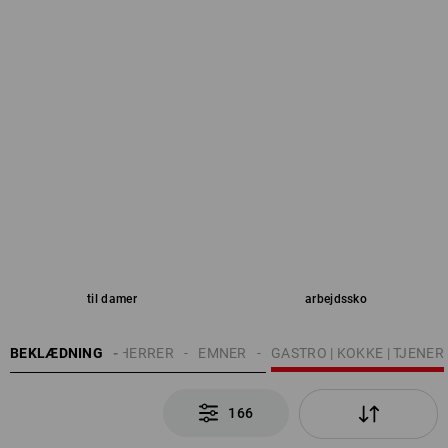
til damer
arbejdssko
BEKLÆDNING
HERRER
EMNER
GASTRO | KOKKE | TJENER
166