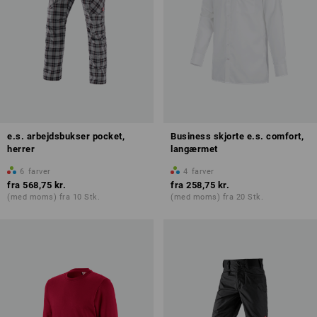
e.s. arbejdsbukser pocket,
Business skjorte e.s. comfort,
herrer
langærmet
6
farver
4
farver
fra
568,75 kr.
fra
258,75 kr.
(med moms) fra 10 Stk.
(med moms) fra 20 Stk.