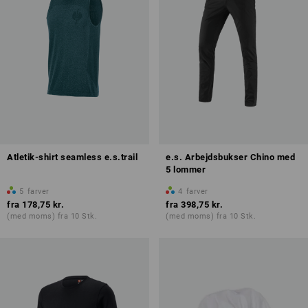
Atletik-shirt seamless e.s.trail
e.s. Arbejdsbukser Chino med
5 lommer
5
farver
4
farver
fra
178,75 kr.
fra
398,75 kr.
(med moms) fra 10 Stk.
(med moms) fra 10 Stk.