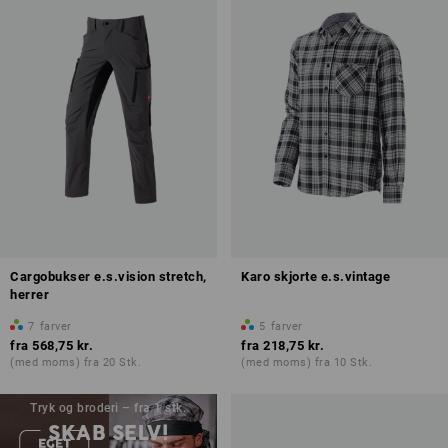
Cargobukser e.s.vision stretch,
Karo skjorte e.s.vintage
herrer
7
farver
5
farver
fra
568,75 kr.
fra
218,75 kr.
(med moms) fra 20 Stk.
(med moms) fra 10 Stk.
Tryk og broderi – fra 1 stk.
SKAB SELV!