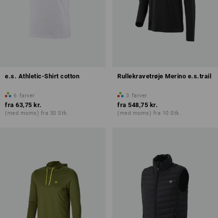
e.s. Athletic-Shirt cotton
Rullekravetrøje Merino e.s.trail
6
farver
3
farver
fra
63,75 kr.
fra
548,75 kr.
(med moms) fra 30 Stk.
(med moms) fra 10 Stk.