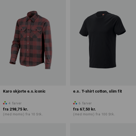
Karo skjorte e.s.iconic
e.s. T-shirt cotton, slim fit
4
farver
6
farver
fra
298,75 kr.
fra
67,50 kr.
(med moms) fra 10 Stk.
(med moms) fra 100 Stk.