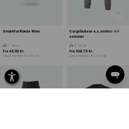
Smækforklæde Wien
Cargobukser e.s.motion ten
sommer
1
farve
6
farver
fra
45,00 kr.
fra
568,75 kr.
(med moms) fra 20 Stk.
(med moms) fra 10 Stk.