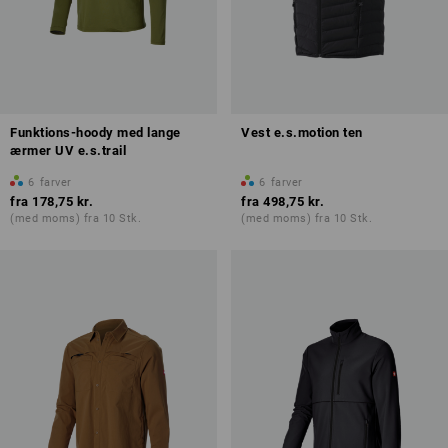
Funktions-hoody med lange
Vest e.s.motion ten
ærmer UV e.s.trail
6
farver
6
farver
fra
178,75 kr.
fra
498,75 kr.
(med moms) fra 10 Stk.
(med moms) fra 10 Stk.