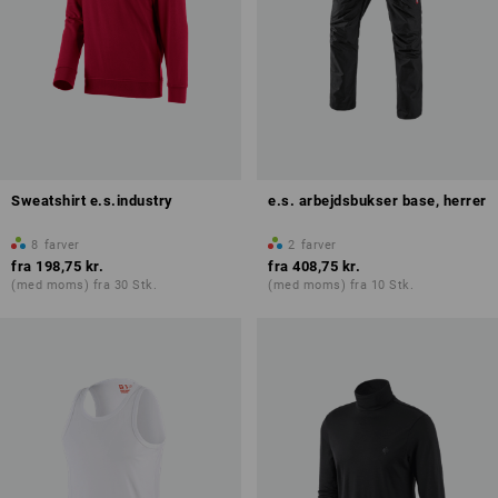
Sweatshirt e.s.industry
e.s. arbejdsbukser base, herrer
8
farver
2
farver
fra
198,75 kr.
fra
408,75 kr.
(med moms) fra 30 Stk.
(med moms) fra 10 Stk.