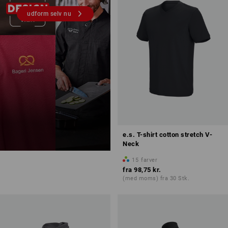
udform selv nu
e.s. T-shirt cotton stretch V-
Neck
15
farver
fra
98,75 kr.
(med moms) fra 30 Stk.