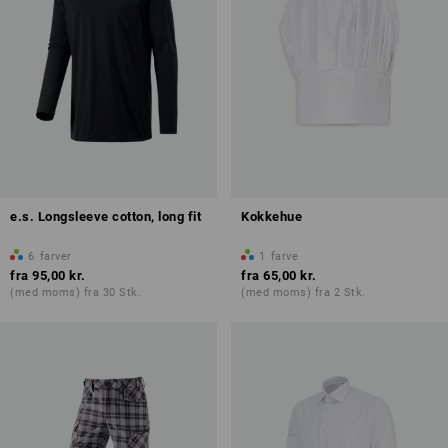
e.s. Longsleeve cotton, long fit
Kokkehue
6
farver
1
farve
fra
95,00 kr.
fra
65,00 kr.
(med moms) fra 30 Stk.
(med moms) fra 2 Stk.