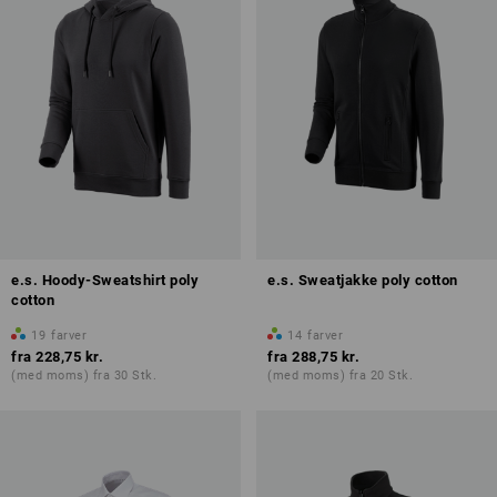
e.s. Hoody-Sweatshirt poly
e.s. Sweatjakke poly cotton
cotton
19
farver
14
farver
fra
228,75 kr.
fra
288,75 kr.
(med moms) fra 30 Stk.
(med moms) fra 20 Stk.