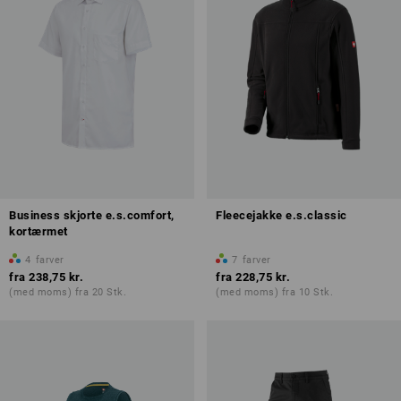
Business skjorte e.s.comfort,
Fleecejakke e.s.classic
kortærmet
4
farver
7
farver
fra
238,75 kr.
fra
228,75 kr.
(med moms) fra 20 Stk.
(med moms) fra 10 Stk.