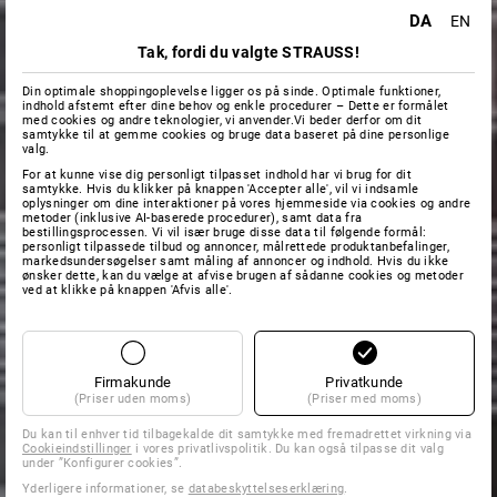
DA
EN
Tak, fordi du valgte STRAUSS!
Din optimale shoppingoplevelse ligger os på sinde. Optimale funktioner,
indhold afstemt efter dine behov og enkle procedurer – Dette er formålet
med cookies og andre teknologier, vi anvender.Vi beder derfor om dit
samtykke til at gemme cookies og bruge data baseret på dine personlige
valg.
For at kunne vise dig personligt tilpasset indhold har vi brug for dit
samtykke. Hvis du klikker på knappen 'Accepter alle', vil vi indsamle
oplysninger om dine interaktioner på vores hjemmeside via cookies og andre
metoder (inklusive AI-baserede procedurer), samt data fra
bestillingsprocessen. Vi vil især bruge disse data til følgende formål:
personligt tilpassede tilbud og annoncer, målrettede produktanbefalinger,
markedsundersøgelser samt måling af annoncer og indhold. Hvis du ikke
ønsker dette, kan du vælge at afvise brugen af sådanne cookies og metoder
ved at klikke på knappen 'Afvis alle'.
Firmakunde
Privatkunde
(Priser uden moms)
(Priser med moms)
Du kan til enhver tid tilbagekalde dit samtykke med fremadrettet virkning via
Cookieindstillinger
i vores privatlivspolitik. Du kan også tilpasse dit valg
under ”Konfigurer cookies”.
Yderligere informationer, se
databeskyttelseserklæring
.