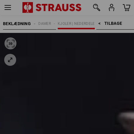
TILBAGE    >
BEKLÆDNING
DAMER
KJOLER | NEDERDELE