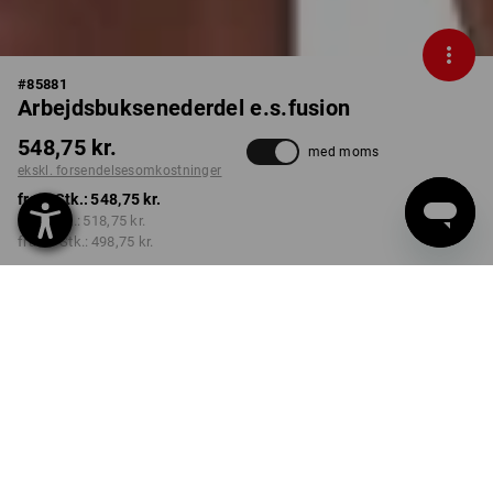
#
85881
Arbejdsbuksenederdel e.s.fusion
548,75 kr.
med moms
ekskl. forsendelsesomkostninger
fra 1 Stk.:
548,75 kr.
fra 3 Stk.:
518,75 kr.
fra 10 Stk.:
498,75 kr.
Leveringstid ca. 3-6
hverdage
FARVE
STØRRELSE
C34
vælg
vælg
sort / hvid / rød