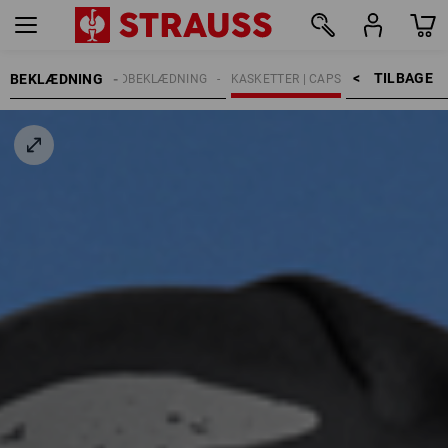
TILBAGE    >
BEKLÆDNING
CESSORIES
HOVEDBEKLÆDNING
KASKETTER | CAPS