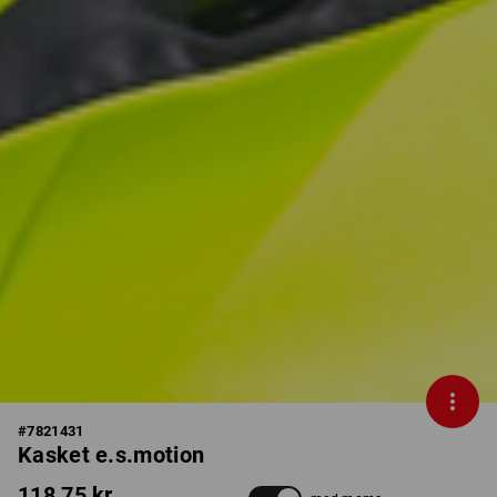
#
7821431
Kasket e.s.motion
118,75 kr.