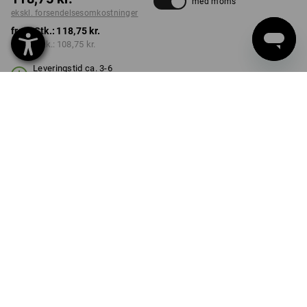
med moms
ekskl. forsendelsesomkostninger
fra 1 Stk.:
118,75 kr.
fra 10 Stk.:
108,75 kr.
Leveringstid ca. 3-6
hverdage
FARVE
STØRRELSE
S/M
vælg
vælg
grafit
Mængderabat
fra 1 Stk.
fra 10 Stk.
Besparelser:
Besparelser:
0
%/
Stk.
8
%/
Stk.