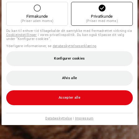
Firmakunde
Privatkunde
(Priser uden moms)
(Priser med moms)
Du kan til enhver tid tilbagekalde dit samtykke med fremadrettet virkning via
Cookieindstillinger
i vores privatlivspolitik. Du kan også tilpasse dit valg
under ”Konfigurer cookies”.
Yderligere informationer, se
databeskyttelseserklæring
.
Konfigurer cookies
Afvis alle
Accepter alle
Databeskyttelse
|
Impressum