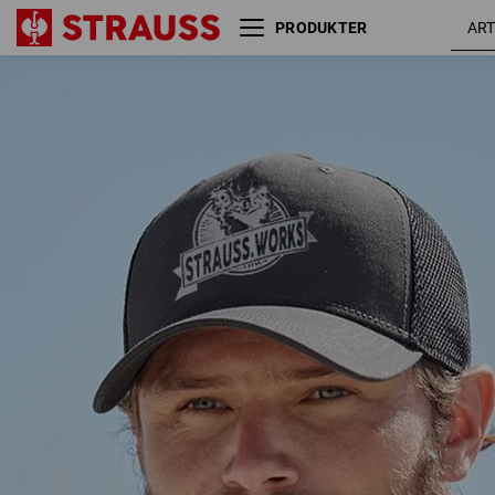
PRODUKTER
Kasket e.s.iconic works
karbo
01
/
02