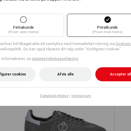
Firmakunde
Privatkunde
(Priser uden moms)
(Priser med moms)
Shorts e.s.iconic
l enhver tid tilbagekalde dit samtykke med fremadrettet virkning via
Cookieind
ivatlivspolitik. Du kan også tilpasse dit valg under ”Konfigurer cookies”.
e informationer, se
databeskyttelseserklæring
.
figurer cookies
Afvis alle
Accepter al
Databeskyttelse
|
Impressum
O1 arbejdssko e.s. Brockton low