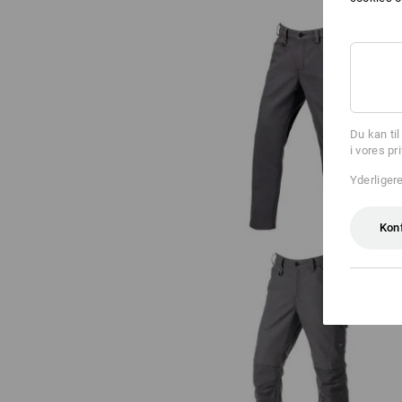
Bukser e.s.iconic
Du kan ti
i vores pr
Yderliger
Kon
Arbejdsbukser e.s.iconic