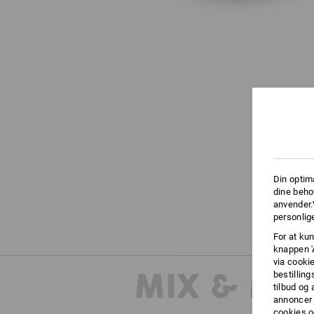
Din optim
dine beho
anvender.
personlige
For at kun
knappen '
via cooki
MIX & MA
bestilling
tilbud og
annoncer 
cookies o