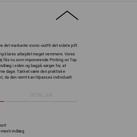
ve det markante iconic-outfit det sidste pift.
ng klares arbejdet meget nemmere. Vores
øj fås nu som imponerende Printing on Top.
dlæg i siden og bagpå sørger for, at
arme dage. Takket være den praktiske
, da den nemt kan tilpasses individuelt.
DETALJER
bort
e mesh-indlæg