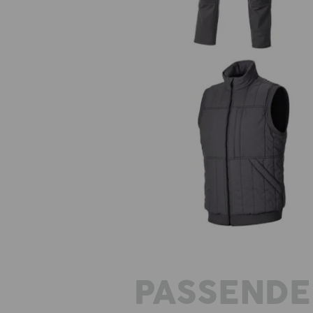
Vest e.s.iconic
PASSENDE