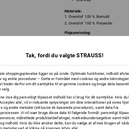
Materiale:
1. Overstof
100
%
Bomuld
2. Overstof
100
%
Polyester
Plejeanvisning:
Vaskes i hånden
Må ikke tørretumbles
Tak, fordi du valgte STRAUSS!
Må ikke renses kemisk
ale shoppingoplevelse ligger os på sinde. Optimale funktioner, indhold afste
v og enkle procedurer – Dette er formålet med cookies og andre teknologier,
Vi beder derfor om dit samtykke til at gemme cookies og bruge data baseret
 valg.
ne vise dig personligt tilpasset indhold har vi brug for dit samtykke. Hvis du 
Accepter alle', vil vi indsamle oplysninger om dine interaktioner på vores h
es og andre metoder (inklusive AI-baserede procedurer), samt data fra
TCH
sprocessen. Vi vil især bruge disse data til følgende formål: personligt tilpa
 annoncer, målrettede produktanbefalinger, markedsundersøgelser samt måli
og indhold. Hvis du ikke ønsker dette, kan du vælge at afvise brugen af så
g metoder ved at klikke på knappen 'Afvis alle'.