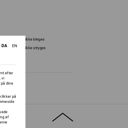
Må ikke bleges
DA
EN
Må ikke stryges
mt efter
 vi
 på dine
klikker på
jemmeside
ssede
ng af
danne