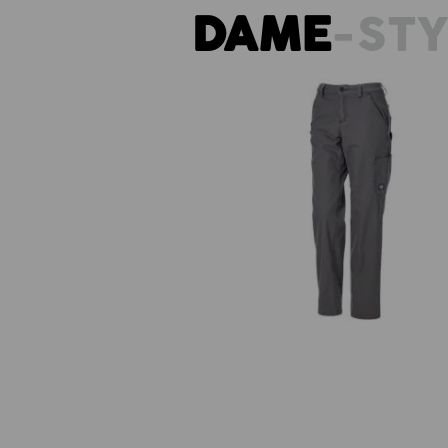
DAME
-ST
Bukser e.s.iconic, damer