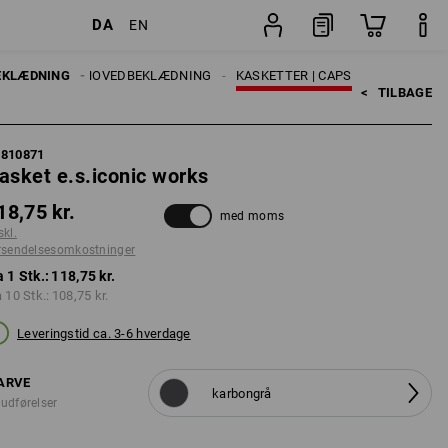
DA
EN
Stk.
ESSORIES
EKLÆDNING
HOVEDBEKLÆDNING
KASKETTER | CAPS
<   
TILBAGE
7810871
asket e.s.iconic works
18,75 kr.
med moms
skl.
rsendelsesomkostninger
a 1 Stk.:
118,75 kr.
a 10 Stk.:
108,75 kr.
Leveringstid ca. 3-6 hverdage
ARVE
karbongrå
 udførelser