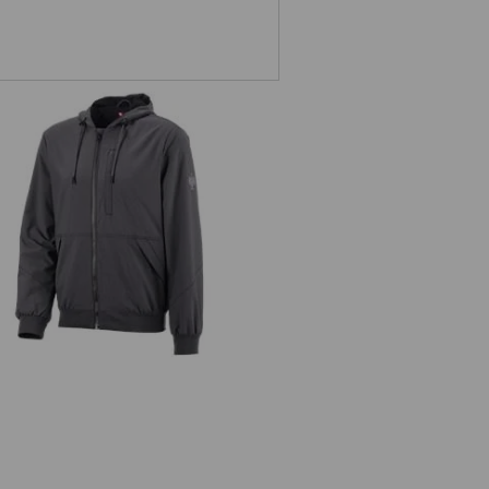
Hættetrøj e.s.iconic