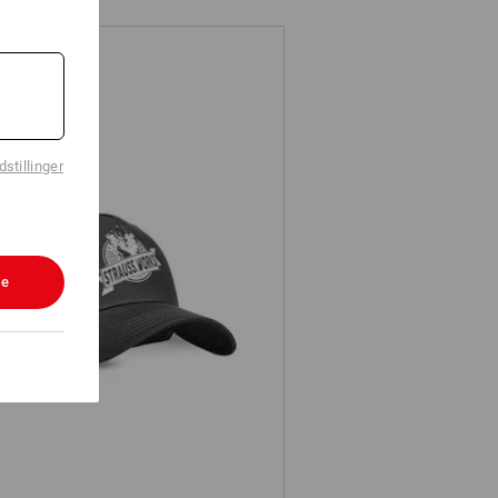
stillinger
le
Kasket e.s.iconic works