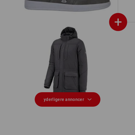
+
Parka-jakke e.s.iconic
yderligere annoncer