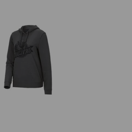
ody-Sweatshirt e.s.iconic works,
damer