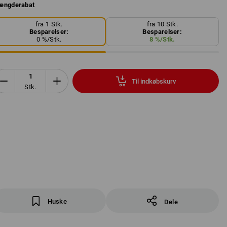
ængderabat
fra 1 Stk.
fra 10 Stk.
Besparelser:
Besparelser:
0
%/
Stk.
8
%/
Stk.
Til indkøbskurv
Stk.
Huske
Dele