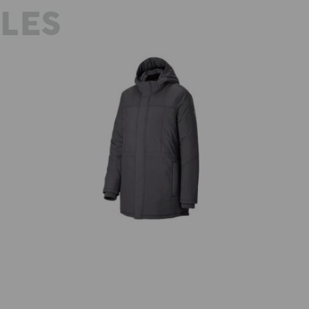
YLES
Ho
Parka e.s.iconic, damer