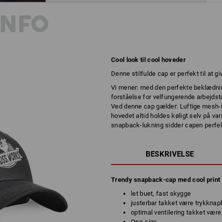
INFO
Cool look til cool hoveder
Denne stilfulde cap er perfekt til at gi
Vi mener: med den perfekte beklædni
forståelse for velfungerende arbejdst
Ved denne cap gælder: Luftige mesh-in
hovedet altid holdes køligt selv på v
snapback-lukning sidder capen perfekt
BESKRIVELSE
Trendy snapback-cap med cool print
let buet, fast skygge
justerbar takket være trykknap
optimal ventilering takket vær
One-size