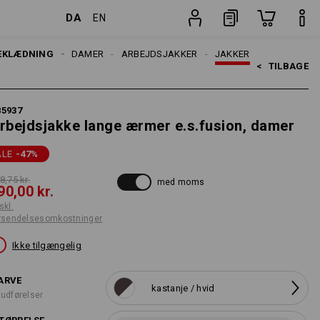
DA
EN
stninger
Stk.
EKLÆDNING
DAMER
ARBEJDSJAKKER
JAKKER
<   
TILBAGE
85937
rbejdsjakke lange ærmer e.s.fusion, damer
ALE
-47
%
8,75 kr.
med moms
90,00 kr.
skl.
rsendelsesomkostninger
Ikke tilgængelig
ARVE
kastanje / hvid
 udførelser