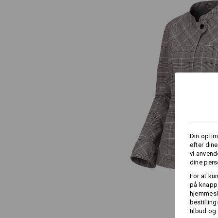
Din optim
efter din
vi anvend
dine pers
For at ku
på knappe
hjemmesid
bestillin
tilbud og