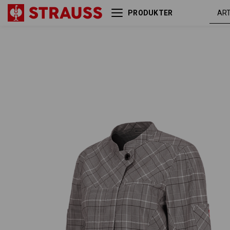
PRODUKTER
Arbejdsjakke lange ærmer
kastanje
e.s.fusion, damer
/ hvid