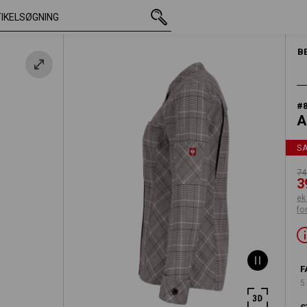
med moms
748,75 kr.
XS
390,00 kr.
ekskl. forsendelsesomko
B
#
A
S
74
3
ek
fo
F
5