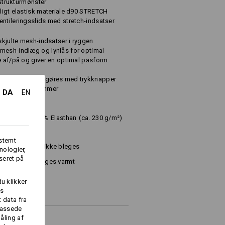
e-strukturmønster
ligt elastisk materiale d90 STRETCH
entileringsslids med stretch-indsatser
 skjulte mesh-indsatser i ryggen
mesh-indlæg og lynlås for optimal
e af/på og giver en optimal pasform
 op og kan fastgøres med trykknapper
ng og 2 ærmelommer
DA
EN
multiester
/
2
%
Elasthan
(ca. 230 g/m²)
fstemt
Må ikke bleges
nologier,
seret på
Stryges varmt
du klikker
es
 data fra
lpassede
åling af