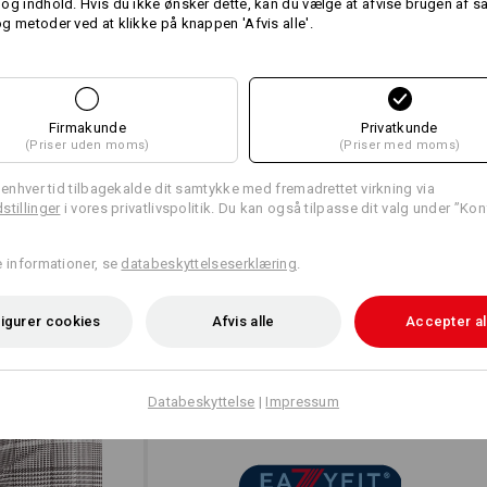
og indhold. Hvis du ikke ønsker dette, kan du vælge at afvise brugen af 
g metoder ved at klikke på knappen 'Afvis alle'.
Individualisering:
mere
Udform selv
Firmakunde
Privatkunde
(Priser uden moms)
(Priser med moms)
l enhver tid tilbagekalde dit samtykke med fremadrettet virkning via
stillinger
i vores privatlivspolitik. Du kan også tilpasse dit valg under ”Kon
e informationer, se
databeskyttelseserklæring
.
igurer cookies
Afvis alle
Accepter al
EN ANVENDELSE – TO FO
Dobbelt op i velbehag for ryg og skul
følger ikke kun alle bevægelser fleks
Databeskyttelse
|
Impressum
nødvendige friskhed. De følsomme ste
føles især rigtig godt ved sveddriven