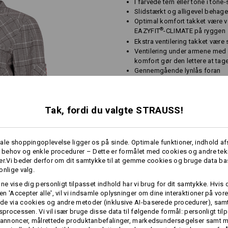
I farvede tern eller tone i ton
Slidstærkt og alligevel behage
Optimal komfort takket være v
®
EAZYFIT
-CLIMATE på ryggen
Ekstra ventilering takket være
Ventilering under armene med 
komfort gør den lettere at tag
Gennemgående lynlås foran
Manchetterne er nemme at slå
Brystlomme med velkrolukni
Tak, fordi du valgte STRAUSS!
Materiale:
Overstof
75
%
Bomuld
/
23
%
Elasto
Plejeanvisning:
ale shoppingoplevelse ligger os på sinde. Optimale funktioner, indhold a
Maskinvask 60 °C
e behov og enkle procedurer – Dette er formålet med cookies og andre tek
er.Vi beder derfor om dit samtykke til at gemme cookies og bruge data ba
Tørretumbles
onlige valg.
Kemisk rensning med
perchlorethylen tilladt
nne vise dig personligt tilpasset indhold har vi brug for dit samtykke. Hvis 
n 'Accepter alle', vil vi indsamle oplysninger om dine interaktioner på vor
e via cookies og andre metoder (inklusive AI-baserede procedurer), samt
gsprocessen. Vi vil især bruge disse data til følgende formål: personligt ti
 annoncer, målrettede produktanbefalinger, markedsundersøgelser samt m