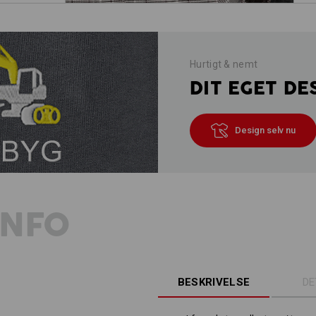
Hurtigt & nemt
DIT EGET DE
Design selv nu
INFO
BESKRIVELSE
DE