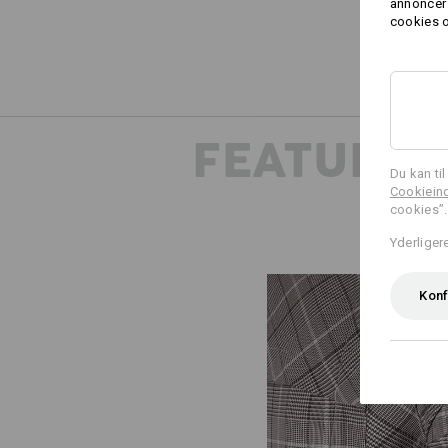
annoncer 
cookies o
FEATURES
Du kan ti
Cookieind
cookies”.
Yderliger
Konf