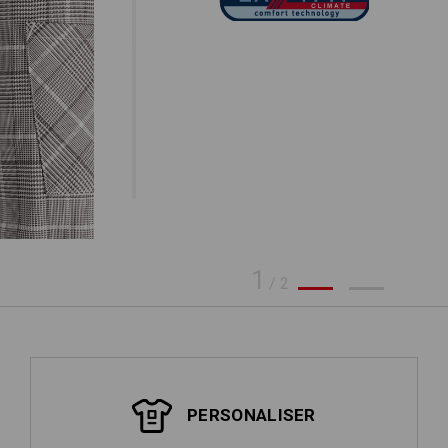
1
/
2
PERSONALISER