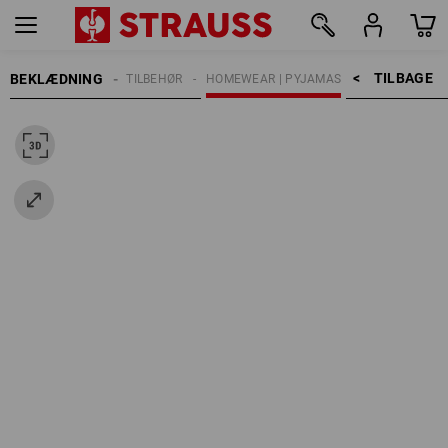
TILBAGE    >
BEKLÆDNING
DAMER
TILBEHØR
HOMEWEAR | PYJAMAS