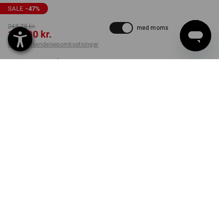
SALE
-47
%
248,75 kr.
med moms
130,00 kr.
ekskl. forsendelsesomkostninger
Leveringstid ca. 3-6
hverdage
FARVE
STØRRELSE
XS
vælg
vælg
nordicgrå
Stk.
LEVERES SÅ LÆNGE LAGER HAVES!