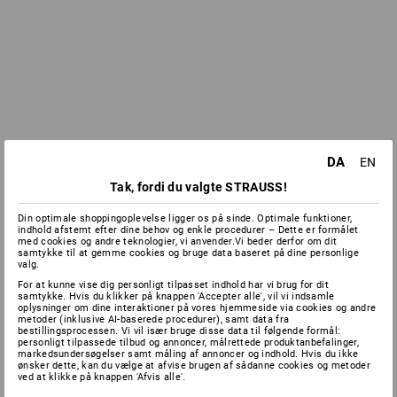
DA
EN
Tak, fordi du valgte STRAUSS!
Din optimale shoppingoplevelse ligger os på sinde. Optimale funktioner,
indhold afstemt efter dine behov og enkle procedurer – Dette er formålet
med cookies og andre teknologier, vi anvender.Vi beder derfor om dit
samtykke til at gemme cookies og bruge data baseret på dine personlige
valg.
For at kunne vise dig personligt tilpasset indhold har vi brug for dit
samtykke. Hvis du klikker på knappen 'Accepter alle', vil vi indsamle
oplysninger om dine interaktioner på vores hjemmeside via cookies og andre
metoder (inklusive AI-baserede procedurer), samt data fra
bestillingsprocessen. Vi vil især bruge disse data til følgende formål:
personligt tilpassede tilbud og annoncer, målrettede produktanbefalinger,
markedsundersøgelser samt måling af annoncer og indhold. Hvis du ikke
ønsker dette, kan du vælge at afvise brugen af sådanne cookies og metoder
ved at klikke på knappen 'Afvis alle'.