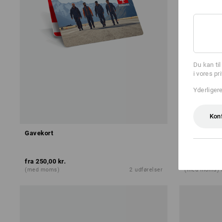
Du kan ti
i vores pr
Yderliger
Kon
Gavekort
Frotte bad
fra
250,00 kr.
fra
118,75 k
(med moms)
2
udførelser
(med moms) f