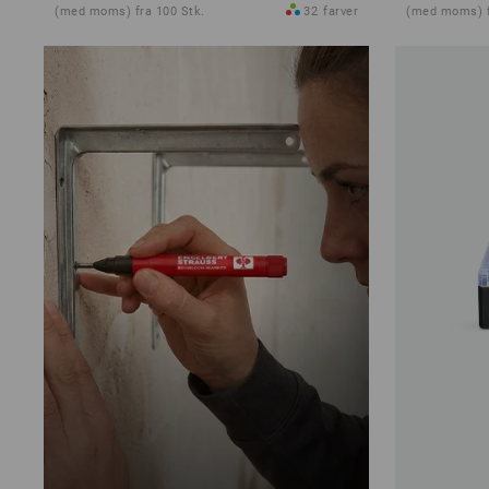
(med moms) fra 100 Stk.
32
farver
(med moms) f