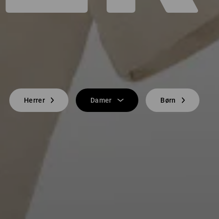
Herrer
Damer
Børn