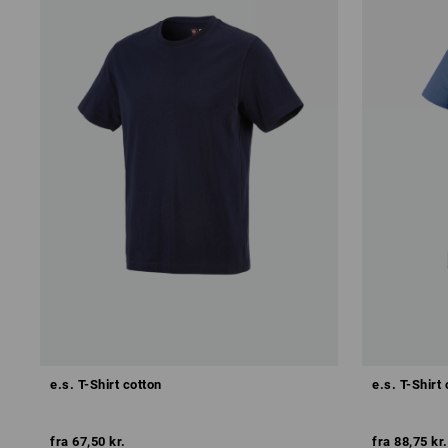
e.s. T-Shirt cotton
e.s. T-Shirt
fra
67,50 kr.
fra
88,75 kr.