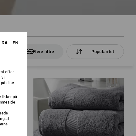
DA
EN
tikler
Flere filtre
Popularitet
mt efter
 vi
 på dine
klikker på
jemmeside
ssede
ng af
danne