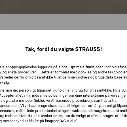
Tak, fordi du valgte STRAUSS!
65 Ar
ale shoppingoplevelse ligger os på sinde. Optimale funktioner, indhold afste
v og enkle procedurer – Dette er formålet med cookies og andre teknologier,
Vi beder derfor om dit samtykke til at gemme cookies og bruge data baseret
 valg.
ne vise dig personligt tilpasset indhold har vi brug for dit samtykke. Hvis du 
Accepter alle', vil vi indsamle oplysninger om dine interaktioner på vores h
es og andre metoder (inklusive AI-baserede procedurer), samt data fra
sprocessen. Vi vil især bruge disse data til følgende formål: personligt tilpa
 annoncer, målrettede produktanbefalinger, markedsundersøgelser samt måli
og indhold. Hvis du ikke ønsker dette, kan du vælge at afvise brugen af så
g metoder ved at klikke på knappen 'Afvis alle'.