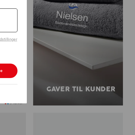
stillinger
le
GAVER TIL KUNDER
5
farver