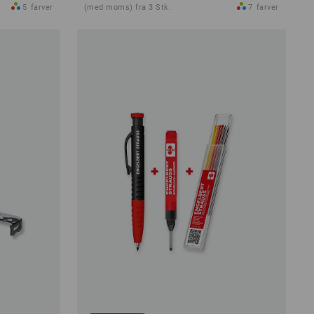
5
farver
(med moms) fra 3 Stk.
7
farver