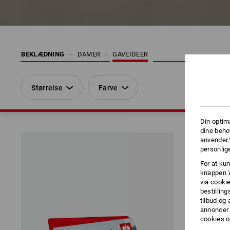
BEKLÆDNING
DAMER
GAVEIDEER
Størrelse
Farve
Din optim
dine beho
anvender.
personlige
For at kun
knappen '
via cooki
bestilling
tilbud og
annoncer 
cookies o