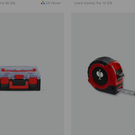
ra 30 Stk.
29
farver
(med moms) fra 10 Stk.