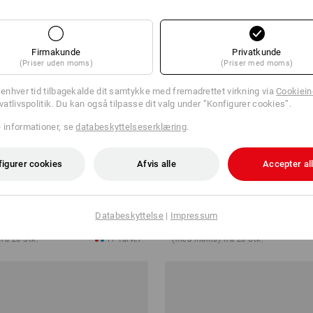
Firmakunde
Privatkunde
(Priser uden moms)
(Priser med moms)
l enhver tid tilbagekalde dit samtykke med fremadrettet virkning via
Cookieind
ivatlivspolitik. Du kan også tilpasse dit valg under ”Konfigurer cookies”.
e informationer, se
databeskyttelseserklæring
.
figurer cookies
Afvis alle
Accepter al
ehåndklæde Premium
e.s. fleecetæppe
Databeskyttelse
|
Impressum
r.
fra
138,75 kr.
ra 20 Stk.
17
farver
(med moms) fra 20 Stk.