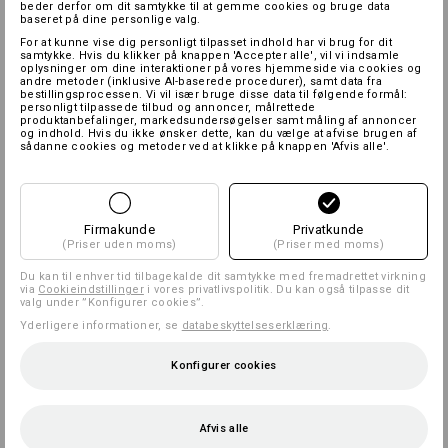
beder derfor om dit samtykke til at gemme cookies og bruge data
baseret på dine personlige valg.
For at kunne vise dig personligt tilpasset indhold har vi brug for dit
samtykke. Hvis du klikker på knappen 'Accepter alle', vil vi indsamle
oplysninger om dine interaktioner på vores hjemmeside via cookies og
andre metoder (inklusive AI-baserede procedurer), samt data fra
bestillingsprocessen. Vi vil især bruge disse data til følgende formål:
personligt tilpassede tilbud og annoncer, målrettede
produktanbefalinger, markedsundersøgelser samt måling af annoncer
og indhold. Hvis du ikke ønsker dette, kan du vælge at afvise brugen af
sådanne cookies og metoder ved at klikke på knappen 'Afvis alle'.
Firmakunde
Privatkunde
(Priser uden moms)
(Priser med moms)
Du kan til enhver tid tilbagekalde dit samtykke med fremadrettet virkning
via
Cookieindstillinger
i vores privatlivspolitik. Du kan også tilpasse dit
valg under ”Konfigurer cookies”.
Yderligere informationer, se
databeskyttelseserklæring
.
Konfigurer cookies
Afvis alle