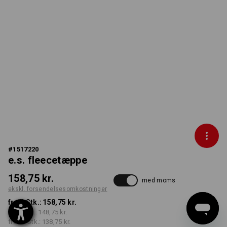
#
1517220
e.s. fleecetæppe
158,75 kr.
med moms
ekskl. forsendelsesomkostninger
fra 1 Stk.:
158,75 kr.
fra 5 Stk.:
148,75 kr.
fra 20 Stk.:
138,75 kr.