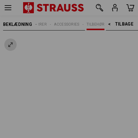
TILBAGE    >
BEKLÆDNING
HERRER
ACCESSORIES
TILBEHØR