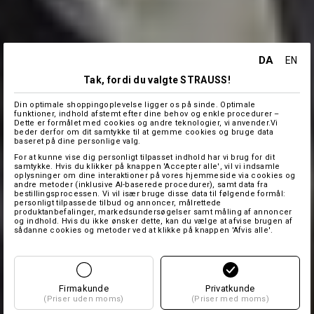
DA
EN
Tak, fordi du valgte STRAUSS!
Din optimale shoppingoplevelse ligger os på sinde. Optimale
funktioner, indhold afstemt efter dine behov og enkle procedurer –
Dette er formålet med cookies og andre teknologier, vi anvender.Vi
beder derfor om dit samtykke til at gemme cookies og bruge data
baseret på dine personlige valg.
For at kunne vise dig personligt tilpasset indhold har vi brug for dit
samtykke. Hvis du klikker på knappen 'Accepter alle', vil vi indsamle
oplysninger om dine interaktioner på vores hjemmeside via cookies og
andre metoder (inklusive AI-baserede procedurer), samt data fra
bestillingsprocessen. Vi vil især bruge disse data til følgende formål:
personligt tilpassede tilbud og annoncer, målrettede
produktanbefalinger, markedsundersøgelser samt måling af annoncer
og indhold. Hvis du ikke ønsker dette, kan du vælge at afvise brugen af
sådanne cookies og metoder ved at klikke på knappen 'Afvis alle'.
Firmakunde
Privatkunde
(Priser uden moms)
(Priser med moms)