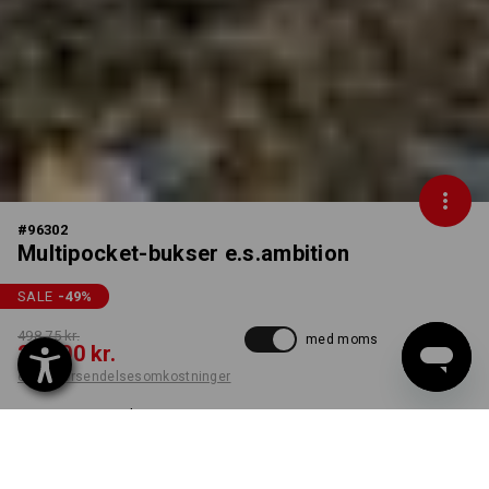
#
96302
Multipocket-bukser e.s.ambition
SALE
-49
%
498,75 kr.
med moms
250,00 kr.
ekskl. forsendelsesomkostninger
Leveringstid ca. 3-6
hverdage
FARVE
STØRRELSE