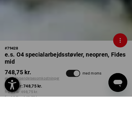
#
79428
e.s. O4 specialarbejdsstøvler, neopren, Fides
mid
748,75 kr.
med moms
ekskl. forsendelsesomkostninger
fra 1 Par:
748,75 kr.
fra 3 Par:
698,75 kr.
fra 10 Par:
648,75 kr.
Leveringstid ca. 3-6
hverdage
FARVE
STØRRELSE