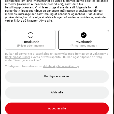
oplysninger om dine interaktioner på vores hjemmeside via cookies og andre
metoder (inklusive AI-baserede procedurer), samt data fra
bestillingsprocessen. Vi vil især bruge disse data til følgende formål:
personligt tilpassede tilbud og annoncer, målrettede produktanbefalinger,
markedsundersøgelser samt måling af annoncer og indhold. Hvis du ikke
ønsker dette, kan du vælge at afvise brugen af sådanne cookies og metoder
ved at klikke på knappen 'Afvis alle'.
Firmakunde
Privatkunde
(Priser uden moms)
(Priser med moms)
Du kan til enhver tid tilbagekalde dit samtykke med fremadrettet virkning via
Cookieindstillinger
i vores privatlivspolitik. Du kan også tilpasse dit valg
under ”Konfigurer cookies”.
Yderligere informationer, se
databeskyttelseserklæring
.
Konfigurer cookies
Afvis alle
Accepter alle