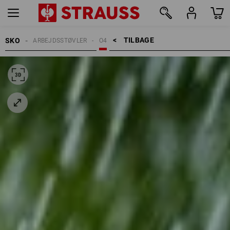
TILBAGE    >
SKO
ARBEJDSSTØVLER
O4