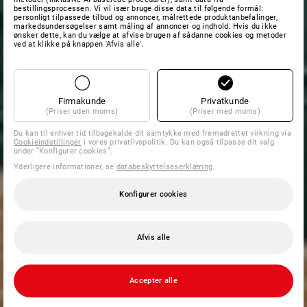
bestillingsprocessen. Vi vil især bruge disse data til følgende formål:
personligt tilpassede tilbud og annoncer, målrettede produktanbefalinger,
markedsundersøgelser samt måling af annoncer og indhold. Hvis du ikke
ønsker dette, kan du vælge at afvise brugen af sådanne cookies og metoder
ved at klikke på knappen 'Afvis alle'.
Firmakunde
Privatkunde
(Priser uden moms)
(Priser med moms)
Du kan til enhver tid tilbagekalde dit samtykke med fremadrettet virkning via
Cookieindstillinger
i vores privatlivspolitik. Du kan også tilpasse dit valg
under ”Konfigurer cookies”.
Yderligere informationer, se
databeskyttelseserklæring
.
Konfigurer cookies
Afvis alle
Accepter alle