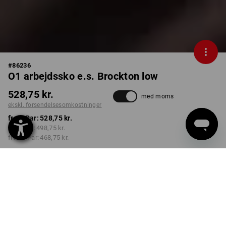
#
86236
O1 arbejdssko e.s. Brockton low
528,75 kr.
med moms
ekskl. forsendelsesomkostninger
fra 1 Par:
528,75 kr.
fra 3 Par:
498,75 kr.
fra 10 Par:
468,75 kr.
Leveringstid ca. 3-6
hverdage
FARVE
STØRRELSE
41
vælg
vælg