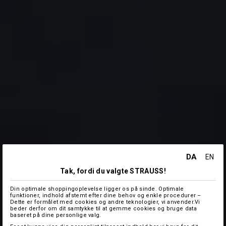
DA
EN
Tak, fordi du valgte STRAUSS!
Din optimale shoppingoplevelse ligger os på sinde. Optimale
funktioner, indhold afstemt efter dine behov og enkle procedurer –
Dette er formålet med cookies og andre teknologier, vi anvender.Vi
beder derfor om dit samtykke til at gemme cookies og bruge data
baseret på dine personlige valg.