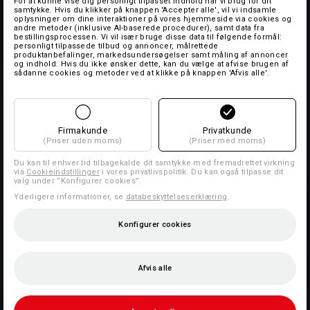
For at kunne vise dig personligt tilpasset indhold har vi brug for dit
samtykke. Hvis du klikker på knappen 'Accepter alle', vil vi indsamle
oplysninger om dine interaktioner på vores hjemmeside via cookies og
andre metoder (inklusive AI-baserede procedurer), samt data fra
bestillingsprocessen. Vi vil især bruge disse data til følgende formål:
personligt tilpassede tilbud og annoncer, målrettede
produktanbefalinger, markedsundersøgelser samt måling af annoncer
og indhold. Hvis du ikke ønsker dette, kan du vælge at afvise brugen af
sådanne cookies og metoder ved at klikke på knappen 'Afvis alle'.
Firmakunde
Privatkunde
(Priser uden moms)
(Priser med moms)
Du kan til enhver tid tilbagekalde dit samtykke med fremadrettet virkning
via
Cookieindstillinger
i vores privatlivspolitik. Du kan også tilpasse dit
valg under ”Konfigurer cookies”.
Yderligere informationer, se
databeskyttelseserklæring
.
Konfigurer cookies
Afvis alle