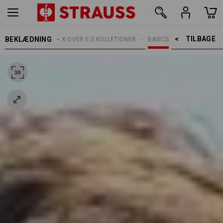
TILBAGE    >
BEKLÆDNING
EMNER
OVERBLIK OVER E.S.KOLLETIONER
BASICS