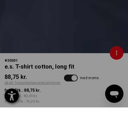
#
20301
e.s. T-shirt cotton, long fit
88,75 kr.
med moms
ekskl. forsendelsesomkostninger
fra 1 Stk.:
88,75 kr.
fra 30 Stk.:
80,00 kr.
fra 100 Stk.:
76,25 kr.
Leveringstid ca. 3-6
hverdage