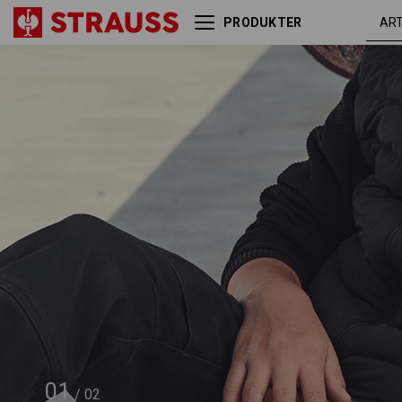
PRODUKTER
Hip Bag e.s.motion ten
oxids
01
/
02