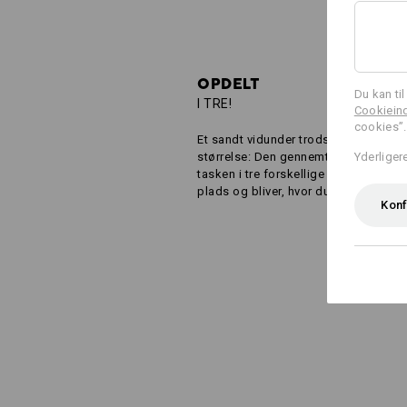
OPDELT
Du kan ti
I TRE!
Cookieind
cookies”.
Et sandt vidunder trods den overskue
Yderliger
størrelse: Den gennemtænkte opdeli
tasken i tre forskellige rum, hvor alti
plads og bliver, hvor du gerne vil hav
Konf