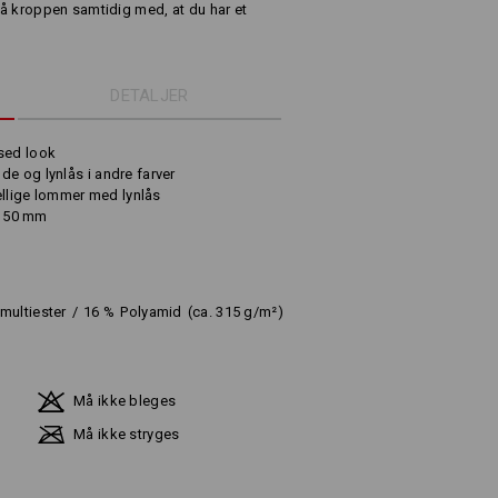
 på kroppen samtidig med, at du har et
DETALJER
sed look
e og lynlås i andre farver
kellige lommer med lynlås
x 150 mm
multiester
/
16
%
Polyamid
(ca. 315 g/m²)
Må ikke bleges
Må ikke stryges