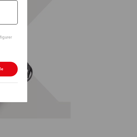
figurer
le