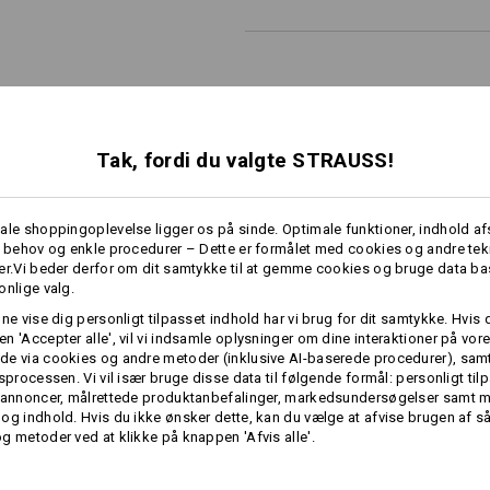
Individualisering:
Tak, fordi du valgte STRAUSS!
Udform selv
ale shoppingoplevelse ligger os på sinde. Optimale funktioner, indhold a
e behov og enkle procedurer – Dette er formålet med cookies og andre tek
RE OPLYSNINGER
er.Vi beder derfor om dit samtykke til at gemme cookies og bruge data ba
onlige valg.
nne vise dig personligt tilpasset indhold har vi brug for dit samtykke. Hvis 
n 'Accepter alle', vil vi indsamle oplysninger om dine interaktioner på vor
e via cookies og andre metoder (inklusive AI-baserede procedurer), samt
gsprocessen. Vi vil især bruge disse data til følgende formål: personligt ti
 annoncer, målrettede produktanbefalinger, markedsundersøgelser samt m
og indhold. Hvis du ikke ønsker dette, kan du vælge at afvise brugen af 
g metoder ved at klikke på knappen 'Afvis alle'.