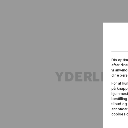
Din optim
efter din
YDERLIGE
vi anvend
dine pers
For at ku
på knappe
hjemmesid
bestillin
tilbud og
annoncer 
cookies o