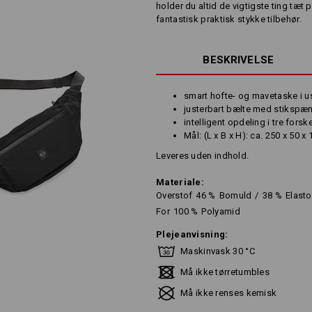
holder du altid de vigtigste ting tæt
fantastisk praktisk stykke tilbehør.
BESKRIVELSE
smart hofte- og mavetaske i u
justerbart bælte med stikspænd
intelligent opdeling i tre fors
Mål: (L x B x H): ca. 250 x 50 
Leveres uden indhold.
Materiale:
Overstof
46
%
Bomuld
/
38
%
Elasto
For
100
%
Polyamid
Plejeanvisning:
Maskinvask 30 °C
Må ikke tørretumbles
Må ikke renses kemisk