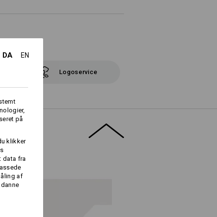
DA
EN
Logoservice
fstemt
nologier,
seret på
du klikker
es
 data fra
lpassede
åling af
sådanne