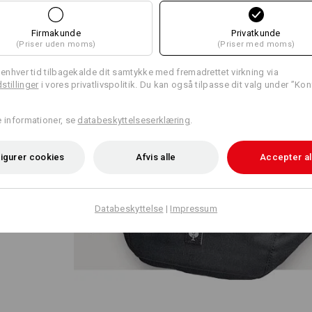
Firmakunde
Privatkunde
(Priser uden moms)
(Priser med moms)
l enhver tid tilbagekalde dit samtykke med fremadrettet virkning via
stillinger
i vores privatlivspolitik. Du kan også tilpasse dit valg under ”Kon
lige
e informationer, se
databeskyttelseserklæring
.
ng af
ng har sin
de det.
igurer cookies
Afvis alle
Accepter al
Databeskyttelse
|
Impressum