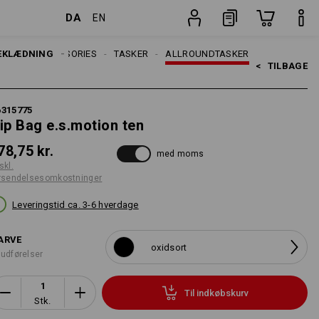
DA
EN
Stk.
RRER
EKLÆDNING
ACCESSORIES
TASKER
ALLROUNDTASKER
<   
TILBAGE
6315775
ip Bag e.s.motion ten
78,75 kr.
med moms
skl.
rsendelsesomkostninger
Leveringstid ca. 3-6 hverdage
ARVE
oxidsort
 udførelser
Til indkøbskurv
Stk.