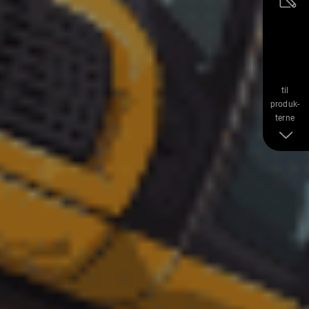
til
produk-
terne