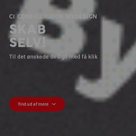
CI CONFIGURATOR MYDESIGN
SKAB
SELV!
Til det ønskede design med få klik
find ud af mere