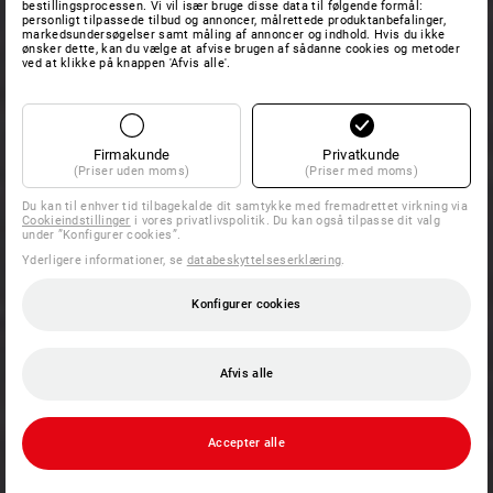
bestillingsprocessen. Vi vil især bruge disse data til følgende formål:
personligt tilpassede tilbud og annoncer, målrettede produktanbefalinger,
markedsundersøgelser samt måling af annoncer og indhold. Hvis du ikke
ønsker dette, kan du vælge at afvise brugen af sådanne cookies og metoder
ved at klikke på knappen 'Afvis alle'.
Firmakunde
Privatkunde
(Priser uden moms)
(Priser med moms)
Du kan til enhver tid tilbagekalde dit samtykke med fremadrettet virkning via
Cookieindstillinger
i vores privatlivspolitik. Du kan også tilpasse dit valg
under ”Konfigurer cookies”.
Yderligere informationer, se
databeskyttelseserklæring
.
Konfigurer cookies
Afvis alle
Accepter alle