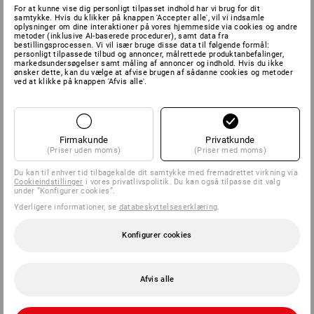
For at kunne vise dig personligt tilpasset indhold har vi brug for dit
samtykke. Hvis du klikker på knappen 'Accepter alle', vil vi indsamle
oplysninger om dine interaktioner på vores hjemmeside via cookies og andre
metoder (inklusive AI-baserede procedurer), samt data fra
bestillingsprocessen. Vi vil især bruge disse data til følgende formål:
personligt tilpassede tilbud og annoncer, målrettede produktanbefalinger,
markedsundersøgelser samt måling af annoncer og indhold. Hvis du ikke
ønsker dette, kan du vælge at afvise brugen af sådanne cookies og metoder
ved at klikke på knappen 'Afvis alle'.
Firmakunde
Privatkunde
(Priser uden moms)
(Priser med moms)
Du kan til enhver tid tilbagekalde dit samtykke med fremadrettet virkning via
Cookieindstillinger
i vores privatlivspolitik. Du kan også tilpasse dit valg
under ”Konfigurer cookies”.
Yderligere informationer, se
databeskyttelseserklæring
.
Konfigurer cookies
Afvis alle