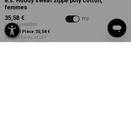
e.s. Hoody sweat zippé poly cotton,
femmes
35,58 €
TTC
+ frais d'expédition
à p. de 1 Pièce:
35,58 €
à p. de 5 Pièces:
33,20 €
à p. de 20 Pièces:
32,01 €
Délai de livraison est d'env.
Disponibilité Workwearstore
2 à 4 jours ouvrables
COULEUR
TAILLE
XS
choisir
choisir
rouge vif
Remise sur quantité
à p. de 1 Pièce
à p. de 5 Pièces
à p. de 20 Pièces
Économies:
Économies:
Économies:
0
%/
Pièce
7
%/
Pièces
10
%/
Pièces