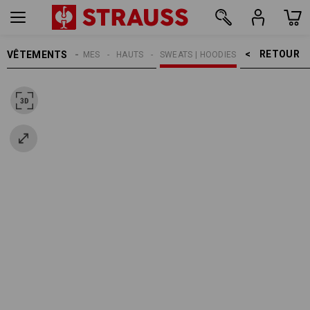
RETOUR    >
VÊTEMENTS
FEMMES
HAUTS
SWEATS | HOODIES