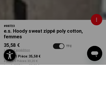
#
88723
e.s. Hoody sweat zippé poly cotton,
femmes
35,58 €
TTC
+ frais d'expédition
à p. de 1 Pièce:
35,58 €
à p. de 5 Pièces:
33,20 €
à p. de 20 Pièces:
32,01 €
Délai de livraison est d'env.
Disponibilité Workwearstore
2 à 4 jours ouvrables
COULEUR
TAILLE
XS
choisir
choisir