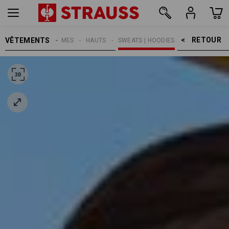
RETOUR    >
VÊTEMENTS
FEMMES
HAUTS
SWEATS | HOODIES