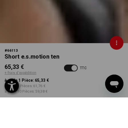
#
66113
Short e.s.motion ten
65,33 €
TTC
+ frais d'expédition
à p. de 1 Pièce:
65,33 €
à p. de 3 Pièces:
61,76 €
à p. de 10 Pièces:
59,38 €
Délai de livraison est d'env.
Disponibilité Workwearstore
2 à 4 jours ouvrables
COULEUR
TAILLE