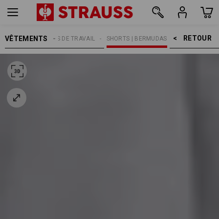
RETOUR    >
VÊTEMENTS
MMES
PANTALONS DE TRAVAIL
SHORTS | BERMUDAS