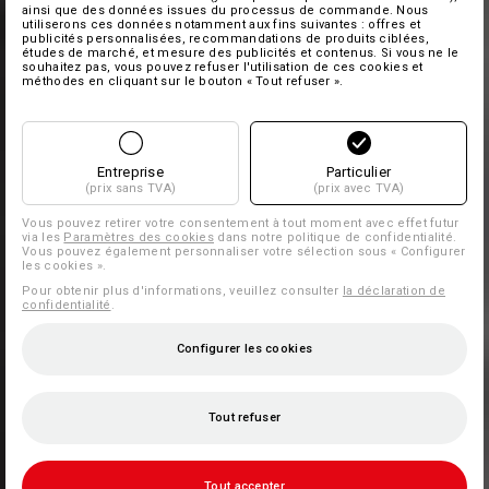
ainsi que des données issues du processus de commande. Nous
utiliserons ces données notamment aux fins suivantes : offres et
publicités personnalisées, recommandations de produits ciblées,
études de marché, et mesure des publicités et contenus. Si vous ne le
souhaitez pas, vous pouvez refuser l'utilisation de ces cookies et
méthodes en cliquant sur le bouton « Tout refuser ».
Entreprise
Particulier
(prix sans TVA)
(prix avec TVA)
Vous pouvez retirer votre consentement à tout moment avec effet futur
via les
Paramètres des cookies
dans notre politique de confidentialité.
Vous pouvez également personnaliser votre sélection sous « Configurer
les cookies ».
Pour obtenir plus d'informations, veuillez consulter
la déclaration de
confidentialité
.
Configurer les cookies
Tout refuser
Tout accepter