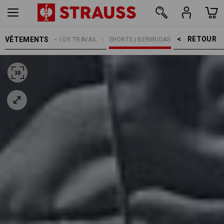
RETOUR    >
VÊTEMENTS
MMES
PANTALONS DE TRAVAIL
SHORTS | BERMUDAS