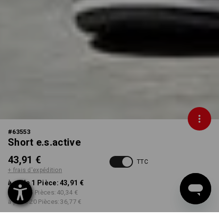
#
63553
Short e.s.active
43,91 €
TTC
+ frais d'expédition
à p. de 1 Pièce:
43,91 €
à p. de 5 Pièces:
40,34 €
à p. de 20 Pièces:
36,77 €
Délai de livraison est d'env.