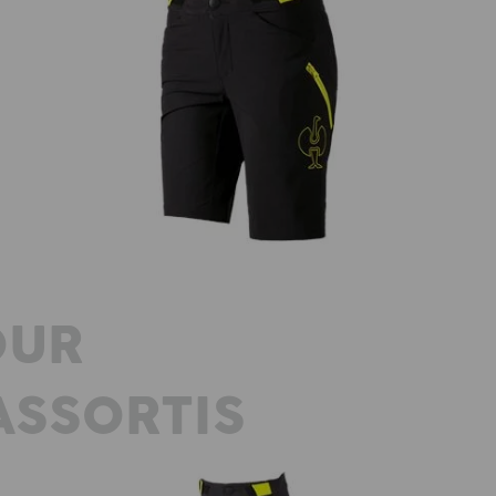
mmes
Fonctionnelle short e.s.trail, femmes
OUR
SSORTIS