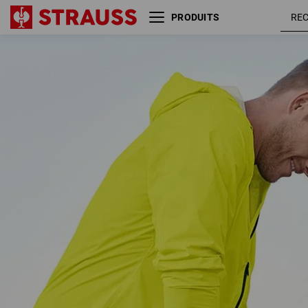
PRODUITS
noir /
Short de bain e.s.trail
jaune
acide