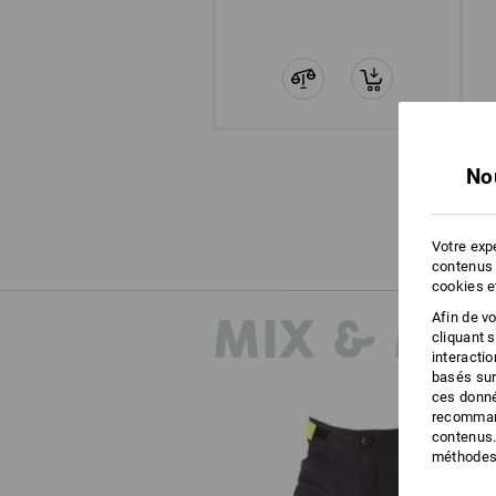
No
Votre expé
contenus 
cookies e
MIX & MA
Afin de v
cliquant 
interacti
basés sur
ces donné
recommand
contenus.
méthodes 