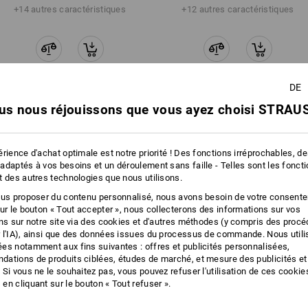
+14 autres caractéristiques
+12 autres caractéristiques
DE
us nous réjouissons que vous ayez choisi STRAUS
Comparer tous les détails
rience d'achat optimale est notre priorité ! Des fonctions irréprochables, d
adaptés à vos besoins et un déroulement sans faille - Telles sont les fonct
t des autres technologies que nous utilisons.
TCH
ous proposer du contenu personnalisé, nous avons besoin de votre consent
sur le bouton « Tout accepter », nous collecterons des informations sur vos
ons sur notre site via des cookies et d'autres méthodes (y compris des proc
 l'IA), ainsi que des données issues du processus de commande. Nous util
es notamment aux fins suivantes : offres et publicités personnalisées,
ations de produits ciblées, études de marché, et mesure des publicités et
 Si vous ne le souhaitez pas, vous pouvez refuser l'utilisation de ces cookie
en cliquant sur le bouton « Tout refuser ».