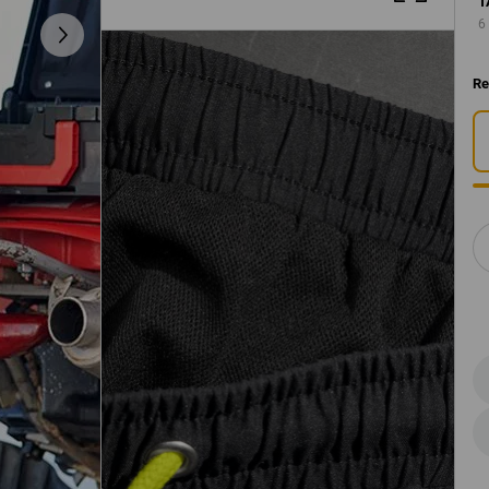
T
6
Re