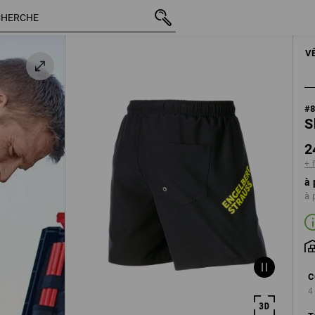
TTC
24,87 €
S
+ frais d'expédition
HOM
V
#
S
2
+ 
à 
à 
C
4