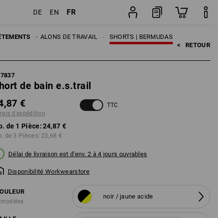
FR
DE
EN
Pièce
MES
ÊTEMENTS
PANTALONS DE TRAVAIL
SHORTS | BERMUDAS
<   
RETOUR
87837
hort de bain e.s.trail
4,87 €
TTC
frais d'expédition
p. de 1 Pièce:
24,87 €
p. de 3 Pièces:
23,68 €
Délai de livraison est d'env. 2 à 4 jours ouvrables
Disponibilité Workwearstore
OULEUR
noir / jaune acide
 modèles