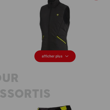
Gilet e.s.trail
afficher plus
OUR
SSORTIS