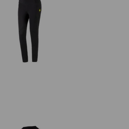
Collant Race e.s.trail, femmes