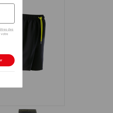
tres des
 votre
Short de bain e.s.trail
er