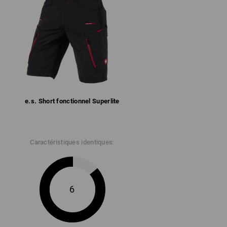
llets métalliques pour mieux évacuer l'eau
 122 g/m²)
Ne pas javelliser
Repasser à froid
e.s. Short fonctionnel Superlite
Caractéristiques identiques:
fonction des stocks !!!
6