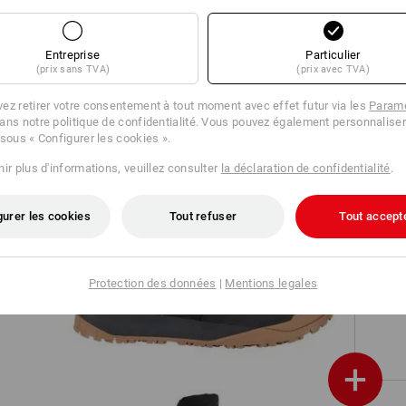
Sweat short light e.s.trail
Entreprise
Particulier
(prix sans TVA)
(prix avec TVA)
ez retirer votre consentement à tout moment avec effet futur via les
Paramè
ans notre politique de confidentialité. Vous pouvez également personnaliser
 sous « Configurer les cookies ».
ir plus d'informations, veuillez consulter
la déclaration de confidentialité
.
gurer les cookies
Tout refuser
Tout accept
S1 Chaussures basses de sécurité e.s.
Nakuru low
Protection des données
|
Mentions legales
+