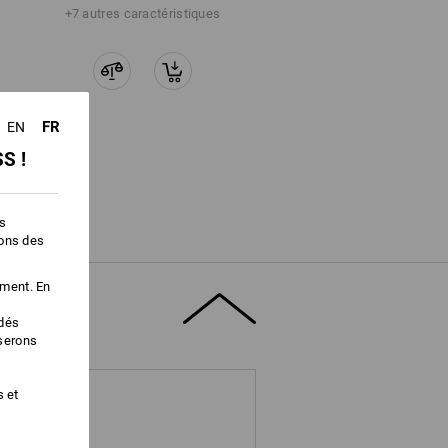
+7 autres caractéristiques
FR
EN
S !
es
ions des
ement. En
édés
iserons
s et