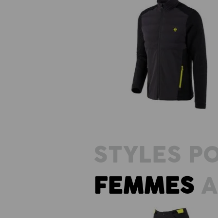
Veste en tricot hybride e.s.trail
STYLES P
FEMMES
A