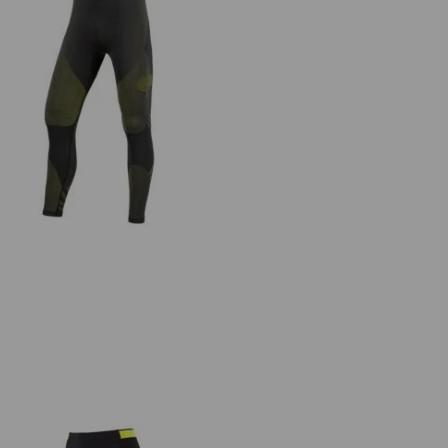
Fonction-Long Pants e.s.trail
seamless-warm