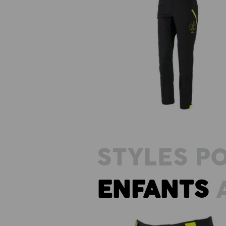
Pantalon de fonction e.s.trail, fe
STYLES P
ENFANTS
A