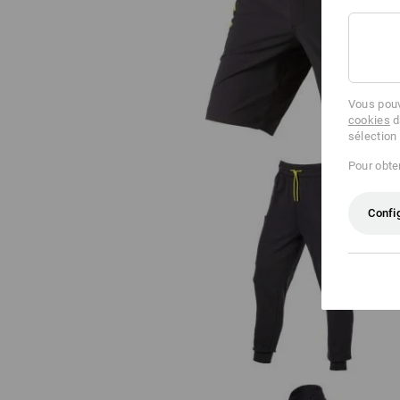
Fonctionnelle short e.s.trail
Vous pouv
cookies
d
sélection
Pour obten
Confi
Pantalon sweat light e.s.trail