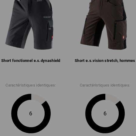
Slip intérieur en maille souple
Poche revolver à droite avec œi
accumulée dans la poche
Matière :
Tissu extérieur
100
%
Polyester
(ca.
Conseils d'entretien :
Lavage en machine à 40 °C
Ne pas sécher en machine
Short fonctionnel e.s.​dynashield
Short e.s.​vision stretch, hommes
Ne pas nettoyer à sec
Caractéristiques identiques:
Caractéristiques identiques:
!!! Article de saison !!! Livraison en 
6
6