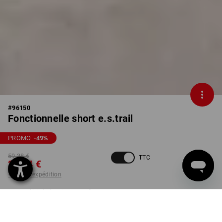
#
96150
Fonctionnelle short e.s.trail
PROMO
-49
%
59,38 €
TTC
29,74 €
+ frais d'expédition
Délai de livraison est d'env.
Disponibilité Workwearstore
2 à 4 jours ouvrables