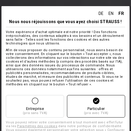
FR
DE
EN
Nous nous réjouissons que vous ayez choisi STRAUSS !
Votre expérience d'achat optimale est notre priorité ! Des fonctions
irréprochables, des contenus adaptés à vos besoins et un déroulement
sans faille - Telles sont les fonctions des cookies et des autres
technologies que nous utilisons.
Afin de vous proposer du contenu personnalisé, nous avons besoin de
votre consentement. En cliquant sur le bouton « Tout accepter », nous
collecterons des informations sur vos interactions sur notre site via des
cookies et d'autres méthodes (y compris des procédés basés sur l'IA),
ainsi que des données issues du processus de commande. Nous
utiliserons ces données notamment aux fins suivantes : offres et
publicités personnalisées, recommandations de produits ciblées,
études de marché, et mesure des publicités et contenus. Si vous ne le
souhaitez pas, vous pouvez refuser l'utilisation de ces cookies et
méthodes en cliquant sur le bouton « Tout refuser ».
Entreprise
Particulier
(prix sans TVA)
(prix avec TVA)
Vous pouvez retirer votre consentement à tout moment avec effet futur
via les
Paramètres des cookies
dans notre politique de confidentialité.
Vous pouvez également personnaliser votre sélection sous « Configurer