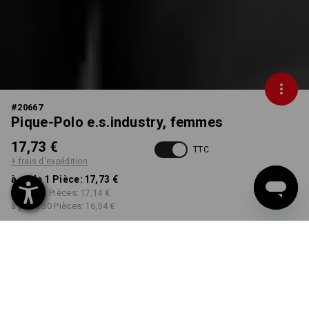
#
20667
Pique-Polo e.s.industry, femmes
17,73 €
TTC
+ frais d'expédition
à p. de 1 Pièce:
17,73 €
à p. de 5 Pièces:
17,14 €
à p. de 30 Pièces:
16,54 €
Délai de livraison est d'env.
Disponibilité Workwearstore
2 à 4 jours ouvrables
COULEUR
TAILLE
S
choisir
choisir