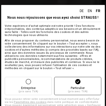
FR
DE
EN
Nous nous réjouissons que vous ayez choisi STRAUSS !
Votre expérience d'achat optimale est notre priorité ! Des fonctions
irréprochables, des contenus adaptés à vos besoins et un déroulement
sans faille - Telles sont les fonctions des cookies et des autres
technologies que nous utilisons.
Afin de vous proposer du contenu personnalisé, nous avons besoin de
votre consentement. En cliquant sur le bouton « Tout accepter », nous
collecterons des informations sur vos interactions sur notre site via des
cookies et d'autres méthodes (y compris des procédés basés sur l'IA),
ainsi que des données issues du processus de commande. Nous
utiliserons ces données notamment aux fins suivantes : offres et
publicités personnalisées, recommandations de produits ciblées,
études de marché, et mesure des publicités et contenus. Si vous ne le
souhaitez pas, vous pouvez refuser l'utilisation de ces cookies et
méthodes en cliquant sur le bouton « Tout refuser ».
Entreprise
Particulier
(prix sans TVA)
(prix avec TVA)
Vous pouvez retirer votre consentement à tout moment avec effet futur
via les
Paramètres des cookies
dans notre politique de confidentialité.
Vous pouvez également personnaliser votre sélection sous « Configurer