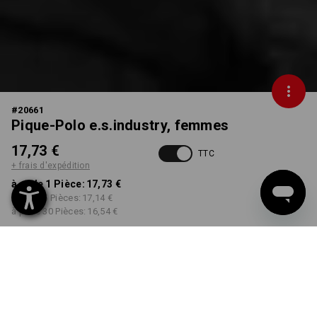
#
20661
Pique-Polo e.s.industry, femmes
17,73 €
TTC
+ frais d'expédition
à p. de 1 Pièce:
17,73 €
à p. de 5 Pièces:
17,14 €
à p. de 30 Pièces:
16,54 €
Délai de livraison est d'env.
Disponibilité Workwearstore
2 à 4 jours ouvrables
COULEUR
TAILLE
S
choisir
choisir