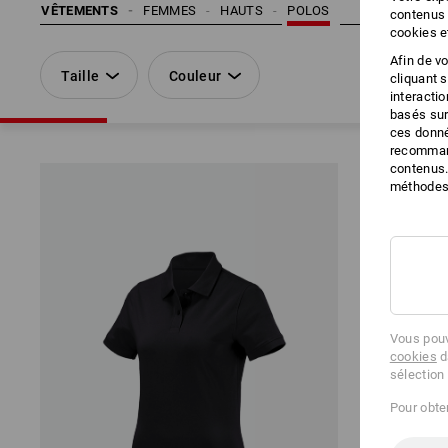
VÊTEMENTS
FEMMES
HAUTS
POLOS
contenus 
cookies e
Afin de v
Taille
Couleur
cliquant 
interacti
basés sur
ces donné
recommand
contenus.
méthodes 
Vous pouv
cookies
d
sélection
Pour obten