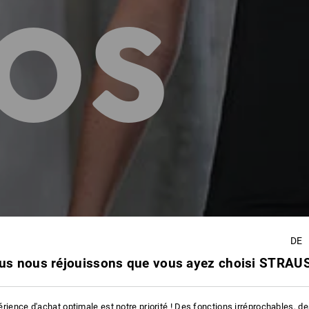
OS
DE
us nous réjouissons que vous ayez choisi STRAUS
rience d'achat optimale est notre priorité ! Des fonctions irréprochables, d