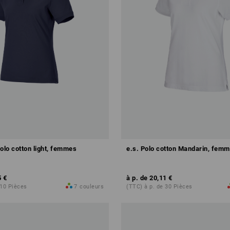
olo cotton light, femmes
e.s. Polo cotton Mandarin, fem
5 €
à p. de
20,11 €
 10 Pièces
7
couleurs
(TTC) à p. de 30 Pièces