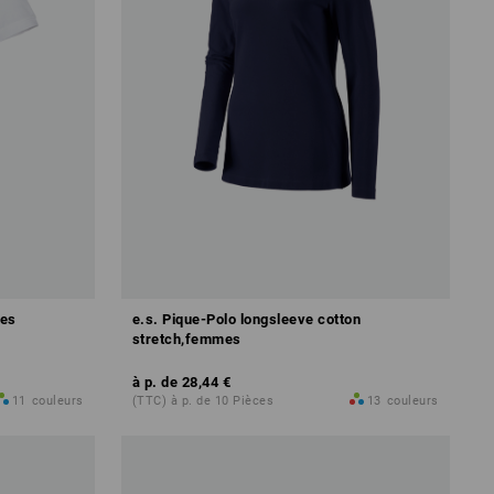
mes
e.s. Pique-Polo longsleeve cotton
stretch,femmes
à p. de
28,44 €
11
couleurs
(TTC) à p. de 10 Pièces
13
couleurs