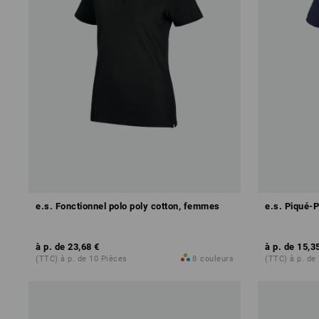
e.s. Fonctionnel polo poly cotton, femmes
e.s. Piqué-P
à p. de
23,68 €
à p. de
15,3
(TTC) à p. de 10 Pièces
8
couleurs
(TTC) à p. de