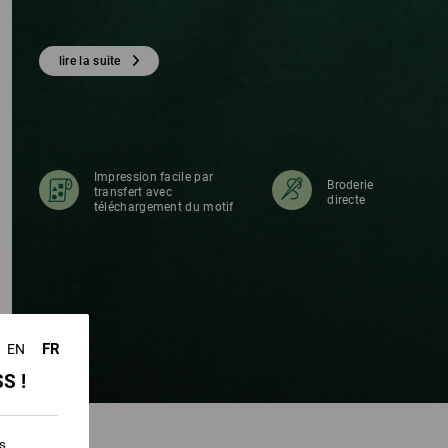
lire la suite
Impression facile par
Broderie
transfert avec
directe
téléchargement du motif
FR
EN
S !
es