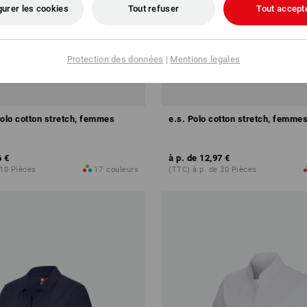
gurer les cookies
Tout refuser
Tout accept
Protection des données
|
Mentions legales
Polo cotton stretch, femmes
e.s. Polo cotton stretch, femme
6 €
à p. de
12,97 €
 10 Pièces
17
couleurs
(TTC) à p. de 30 Pièces