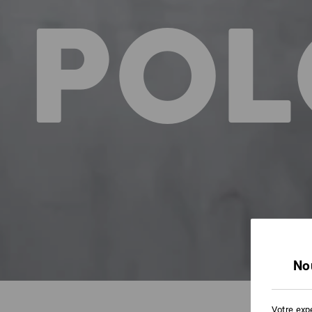
POL
No
Votre expé