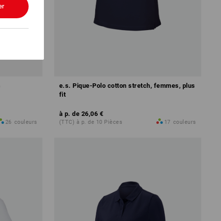
er
s
e.s. Pique-Polo cotton stretch, femmes, plus
fit
à p. de
26,06 €
26
couleurs
(TTC) à p. de 10 Pièces
17
couleurs