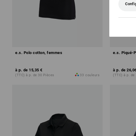
Confi
e.s. Polo cotton, femmes
e.s. Piqué-
à p. de
15,35 €
à p. de
26,0
(TTC) à p. de 30 Pièces
33
couleurs
(TTC) à p. de