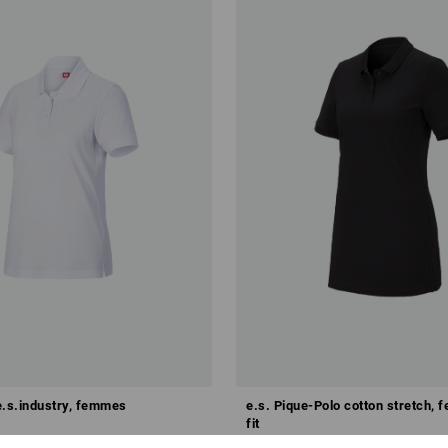
e.s.industry, femmes
e.s. Pique-Polo cotton stretch, 
fit