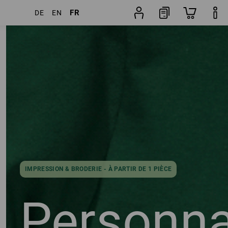
FR
DE
EN
Articles
Autres filtres
Popularité
IMPRESSION & BRODERIE - À PARTIR DE 1 PIÈCE
Personna