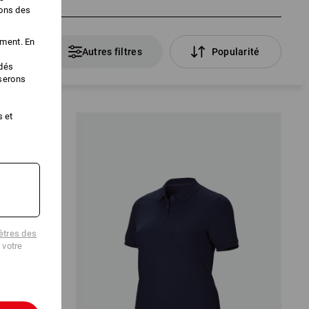
ions des
ement. En
Articles
Autres filtres
Popularité
édés
iserons
s et
tres des
 votre